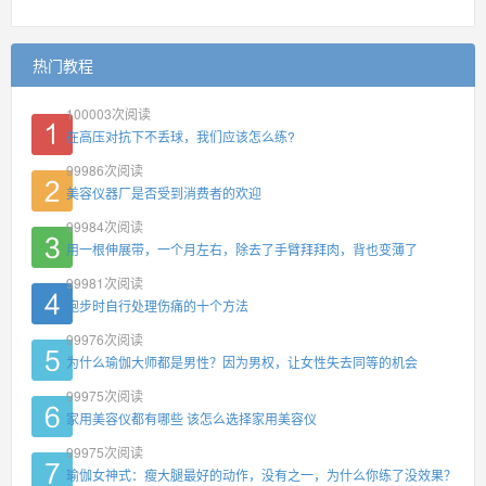
热门教程
100003
次阅读
在高压对抗下不丢球，我们应该怎么练?
99986
次阅读
美容仪器厂是否受到消费者的欢迎
99984
次阅读
用一根伸展带，一个月左右，除去了手臂拜拜肉，背也变薄了
99981
次阅读
跑步时自行处理伤痛的十个方法
99976
次阅读
为什么瑜伽大师都是男性？因为男权，让女性失去同等的机会
99975
次阅读
家用美容仪都有哪些 该怎么选择家用美容仪
99975
次阅读
瑜伽女神式：瘦大腿最好的动作，没有之一，为什么你练了没效果？