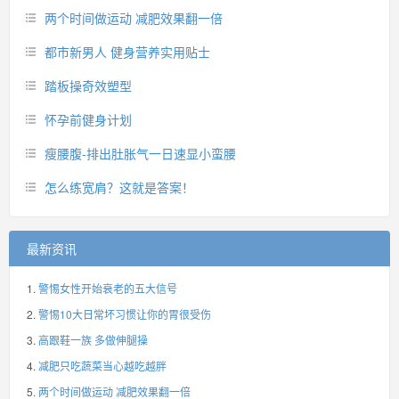
两个时间做运动 减肥效果翻一倍
都市新男人 健身营养实用贴士
踏板操奇效塑型
怀孕前健身计划
瘦腰腹-排出肚胀气一日速显小蛮腰
怎么练宽肩？这就是答案！
最新资讯
警惕女性开始衰老的五大信号
警惕10大日常坏习惯让你的胃很受伤
高跟鞋一族 多做伸腿操
减肥只吃蔬菜当心越吃越胖
两个时间做运动 减肥效果翻一倍