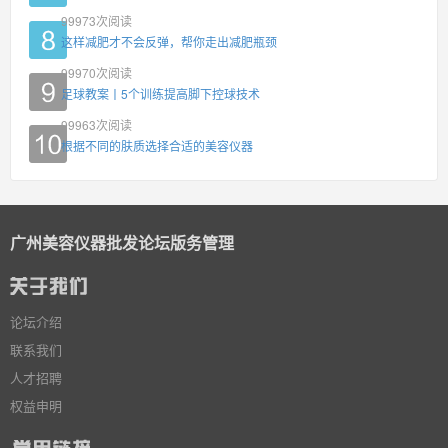
99973
次阅读
这样减肥才不会反弹，帮你走出减肥瓶颈
99970
次阅读
足球教案丨5个训练提高脚下控球技术
99963
次阅读
根据不同的肤质选择合适的美容仪器
广州美容仪器批发论坛版务管理
论坛介绍
联系我们
人才招聘
权益申明