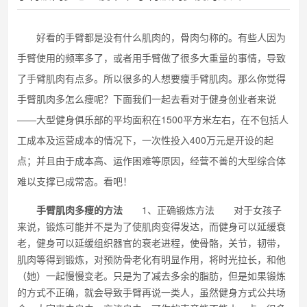
好看的手臂都是没有什么肌肉的，骨肉匀称的。有些人因为
手臂使用的频率多了，或者用手臂做了很多大重量的事情，导致
了手臂肌肉有点多。所以很多的人想要痩手臂肌肉。那么你觉得
手臂肌肉多怎么痩呢？下面我们一起去看对于健身创业者来说
——大型健身俱乐部的平均面积在1500平方米左右，在不包括人
工成本及运营成本的情况下，一次性投入400万元是开设的起
点；并且由于成本高、运作困难等原因，经营不善的大型综合体
难以支撑已成常态。看吧！
手臂肌肉多痩的方法
1、正确锻炼方法 对于女孩子
来说，锻炼可能并不是为了使肌肉变得发达，而健身可以延缓衰
老，健身可以延缓组织器官的衰老进程，使骨骼，关节，韧带，
肌肉等得到锻炼，对预防骨老化有明显作用，将时光拉长，和他
（她）一起慢慢变老。只是为了减去多余的脂肪，但是如果锻炼
的方式不正确，就会导致手臂再说一类人，虽然健身方式公共场