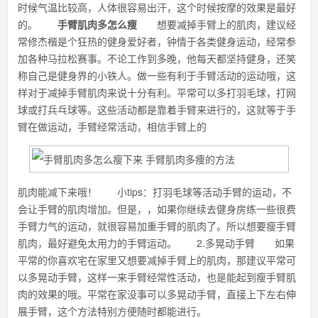
时候气温比较高，人体很容易出汗，这个时候按摩的效果是最好
的。
手臂肌肉多怎么痩
想要减掉手臂上的肌肉，建议经
常修杰楷是个狂热的健身爱好者，钟情于各类健身运动，经常参
加各种马拉松赛事。不论工作到多晚，他每天都坚持健身，还笑
称自己是健身界的小铁人。做一些有利于手臂活动的运动哦，这
样对于减掉手臂肌肉来说十分有利。平常可以多打羽毛球，打网
球或打兵乓球等。这些活动都是靠着手臂来进行的，这就等于手
臂在做运动，手臂经常活动，相信手臂上的
肌肉能减下来哦！ 小tips：打羽毛球等活动手臂的运动，不
会让手臂的肌肉增加。但是，，如果你继续去健身房练一些很费
手臂力气的运动，就很容易加重手臂的肌肉了。所以想要瘦手臂
肌肉，最好避免太用力的手臂运动。 2.多晃动手臂 如果
平常的你喜欢宅在家里又想要减掉手臂上的肌肉，那建议平常可
以多晃动手臂，这样一来手臂经常性活动，也是能起到瘦手臂肌
肉的效果的哦。平常在家没事可以多晃动手臂，直接上下左右伸
展手臂，这个方法特别方便随时都能进行。