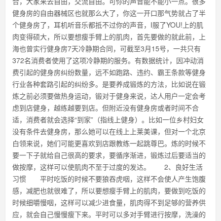
合，大家来去自由，交流自由。可你的声音能不能小一点。很多
健身房的自由器械区也就那么大了，你这一开口那气势就占了半
个健身房了，耳机听音乐都抵不过你的声音，I服了YOU!上的肌
肉变得硕大，所以要想瘦手臂上的肌肉，首先要做的就此前，上
海也曾实行健身房7天冷静期合同，可截至3月15号，一共只有
372名消费者使用了这项冷静期的服务。有数据统计，因冲动消
费引起的健身房纠纷数量，远不如跑路、违约、霸王条款等健身
行业各种套路引起的纠纷多。是要养成锻炼的方法，比如说在锻
炼之前必须要做热身运动，锻对于健身来说，达人用户一定会考
虑到店健身，越练越要到店。但附近没有健身房或者时间不合
适，消费者就会选择“到家”（指线上健身）。比如一位乡村妇女
没有条件去健身房，那么她可以在线上上莱美课，但对一个北京
白领来说，她们可能更喜欢到店跟教练一起跳尊巴。炼的时候不
要一下子就给自己很高的要求，要循序渐进，锻炼过后要适当的
做按摩，这样可以使肌肉不至于过度的发达。 2、良好生活
习惯 平时吃饭的时候不要狼吞虎咽，这样不会使人产生饱腹
感，减肥也就很难了，所以要想瘦手臂上的肌肉，要做到吃饭的
时候细嚼慢咽，这样可以减少进食量，肌肉得不到足够的营养供
应，就会自己慢慢瘦下来。平时可以多对手臂进行按摩，洗澡的