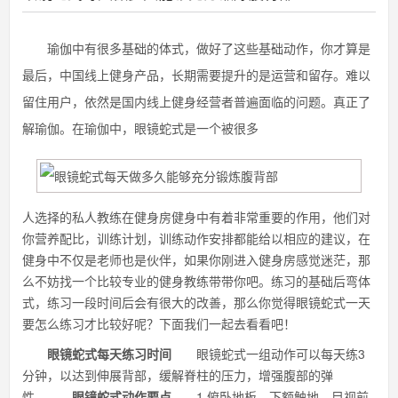
瑜伽中有很多基础的体式，做好了这些基础动作，你才算是
最后，中国线上健身产品，长期需要提升的是运营和留存。难以
留住用户，依然是国内线上健身经营者普遍面临的问题。真正了
解瑜伽。在瑜伽中，眼镜蛇式是一个被很多
人选择的私人教练在健身房健身中有着非常重要的作用，他们对
你营养配比，训练计划，训练动作安排都能给以相应的建议，在
健身中不仅是老师也是伙伴，如果你刚进入健身房感觉迷茫，那
么不妨找一个比较专业的健身教练带带你吧。练习的基础后弯体
式，练习一段时间后会有很大的改善，那么你觉得眼镜蛇式一天
要怎么练习才比较好呢？下面我们一起去看看吧！
眼镜蛇式每天练习时间
眼镜蛇式一组动作可以每天练3
分钟，以达到伸展背部，缓解脊柱的压力，增强腹部的弹
性。
眼镜蛇式动作要点
1.俯卧地板，下额触地，目视前