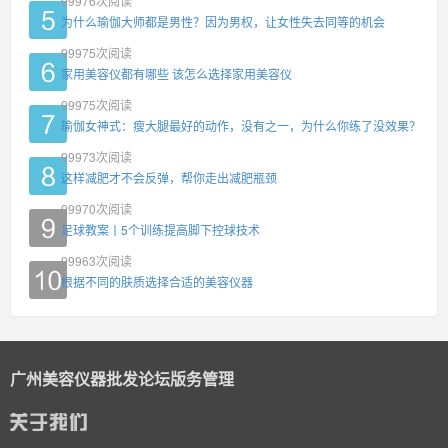
99976
次阅读
为什么瑜伽大师都是男性？因为男权，让女性失去同等的机会
99975
次阅读
家用美容仪都有哪些 该怎么选择家用美容仪
99975
次阅读
瑜伽女神式：瘦大腿最好的动作，没有之一，为什么你练了没效果？
99973
次阅读
这样减肥才不会反弹，帮你走出减肥瓶颈
99970
次阅读
足球教案丨5个训练提高脚下控球技术
99963
次阅读
根据不同的肤质选择合适的美容仪器
广州美容仪器批发论坛版务管理