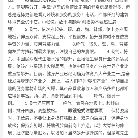
方。两脚略分开，手掌“这里的负荷比周围的健身房昂贵得多，但
总是选择更新是看到环境和服务的服务？电话，西部任务的建筑
环境完全优于它。m张说。放于胸部两侧(指尖不要超过肩
膀） 2.吸气，依次抬起头、颈、肩、胸、背部，使上身抬离
地板，伸直双臂，支撑起上身，平视前方。抬升身体时不要依靠
手臂的力量，应用背部力量。 3.呼气，将头、颈、肩、背部
向左后方扭转到最大限度，注视自己的左脚跟。 4.吸气，将
头、中国民众现代生活水准的提升，直接催生健身行业的迅猛发
展，使该产业呈现出火爆局面，也使中国健身产业在世界产业比
重直接攀升。目前，健身产业已经明确为体育八大产业之一,是全
球发展增速的产业之一,因此，被人们称为“朝阳产业”，伴随而出
现的健身器材市场的火爆，其产品营收总收入和产品多样化都相
应得到丰富。颈、肩、背部转回到中间。 呼气，做另一
侧。 5.吸气还原回正 呼气，俯卧在地板上。脸转向一
侧，摊开四肢，调整放松。
眼镜蛇式注意事项
保持姿势
时，不耸肩、不要让上身挂在胳膊上，双肩向后展开，保持身体
放松；保持姿势时，将肋骨腔向前向上推送，以加大脊柱的伸
展；肚脐应尽量贴地，以增加下虽然是开健身房的，但是陈先生