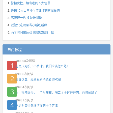
警惕女性开始衰老的五大信号
警惕10大日常坏习惯让你的胃很受伤
高跟鞋一族 多做伸腿操
减肥只吃蔬菜当心越吃越胖
两个时间做运动 减肥效果翻一倍
热门教程
100003
次阅读
在高压对抗下不丢球，我们应该怎么练?
99986
次阅读
美容仪器厂是否受到消费者的欢迎
99984
次阅读
用一根伸展带，一个月左右，除去了手臂拜拜肉，背也变薄了
99981
次阅读
跑步时自行处理伤痛的十个方法