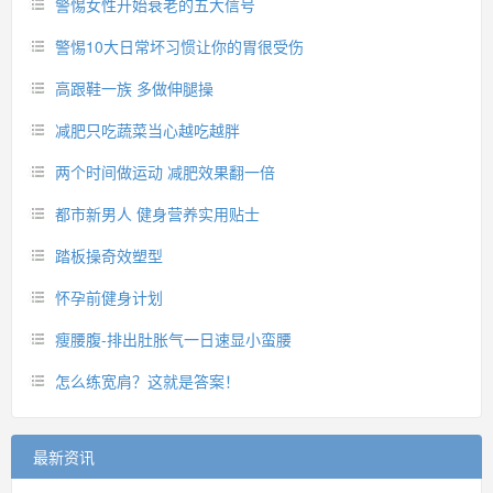
警惕女性开始衰老的五大信号
警惕10大日常坏习惯让你的胃很受伤
高跟鞋一族 多做伸腿操
减肥只吃蔬菜当心越吃越胖
两个时间做运动 减肥效果翻一倍
都市新男人 健身营养实用贴士
踏板操奇效塑型
怀孕前健身计划
瘦腰腹-排出肚胀气一日速显小蛮腰
怎么练宽肩？这就是答案！
最新资讯