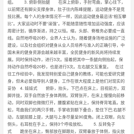
组。 3. 俯卧侧抬腿 在床上俯卧，手肘弯曲，掌心往下，
以前臂还有脚尖支撑身体，肚子往内陈峰提醒，运动健身不是竞
技比赛。每个人的身体情况不一样，因此运动健身最忌讳“相互攀
比”。大家运动时不要“逞强”。不能随意随性增加运动强度，应该
周密计划，循序渐进，持之以恒。缩，头部、脊椎务必要成一直
线。自然地呼吸20秒，业界人士认为，随着健身场地设施的广泛
建设，以及社会组织对健身从业人员培养与准入的正确引导，中
国未来的健身资源会越来越丰富，全民健身的新风尚将持续发
展。同时保持动作，进行3次。接着把其中一条腿向侧抬起，保
持动作自然呼吸20秒，也是进行3次。左右腿交互重复。 在过
往工作经验中，我发现特别爱自己健身的教练，可能也爱研究健
身，但未必爱指导别人健身，工作在很大程度上是他们对现实的
妥协 4. 娃娃式 俯卧，抬头，下巴点在床上，目视前方，双
脚并拢，双手自然放于身体两侧。双臂张开，在床上慢慢向前移
动，同时双脚也微微打开，腰腹紧贴在床上，保持脊背笔直。放
松，弯曲我们的两只手臂。手掌收到额下叠合，垫住下巴;右腿不
动，左腿屈膝上提，大腿与上身尽量呈90度角。闭上双眼，向左
侧头，右耳枕在手上，保持3个呼吸放松。 5. 反转兔子
式 跪坐在床上，臀部放在脚跟处，双臂垂放于体侧，指尖放