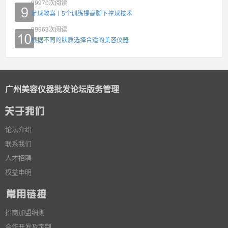
99970
次阅读
足球教案丨5个训练提高脚下控球技术
99963
次阅读
根据不同的肤质选择合适的美容仪器
广州美容仪器批发论坛版务管理
论坛介绍
联系我们
人才招聘
权益申明
招商加盟细则
合作开发及定制