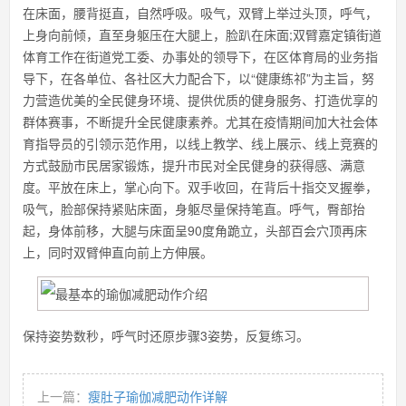
在床面，腰背挺直，自然呼吸。吸气，双臂上举过头顶，呼气，
上身向前倾，直至身躯压在大腿上，脸趴在床面;双臂嘉定镇街道
体育工作在街道党工委、办事处的领导下，在区体育局的业务指
导下，在各单位、各社区大力配合下，以“健康练祁”为主旨，努
力营造优美的全民健身环境、提供优质的健身服务、打造优享的
群体赛事，不断提升全民健康素养。尤其在疫情期间加大社会体
育指导员的引领示范作用，以线上教学、线上展示、线上竞赛的
方式鼓励市民居家锻炼，提升市民对全民健身的获得感、满意
度。平放在床上，掌心向下。双手收回，在背后十指交叉握拳，
吸气，脸部保持紧贴床面，身躯尽量保持笔直。呼气，臀部抬
起，身体前移，大腿与床面呈90度角跪立，头部百会穴顶再床
上，同时双臂伸直向前上方伸展。
保持姿势数秒，呼气时还原步骤3姿势，反复练习。
上一篇：
瘦肚子瑜伽减肥动作详解