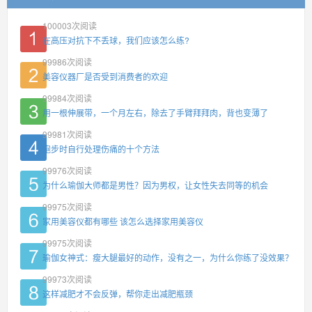
100003
次阅读
在高压对抗下不丢球，我们应该怎么练?
99986
次阅读
美容仪器厂是否受到消费者的欢迎
99984
次阅读
用一根伸展带，一个月左右，除去了手臂拜拜肉，背也变薄了
99981
次阅读
跑步时自行处理伤痛的十个方法
99976
次阅读
为什么瑜伽大师都是男性？因为男权，让女性失去同等的机会
99975
次阅读
家用美容仪都有哪些 该怎么选择家用美容仪
99975
次阅读
瑜伽女神式：瘦大腿最好的动作，没有之一，为什么你练了没效果？
99973
次阅读
这样减肥才不会反弹，帮你走出减肥瓶颈