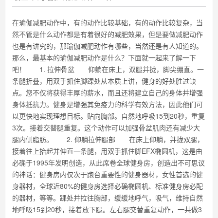
在瑜伽减肥动作中，有的动作比较基础，有的动作比较复杂，当
然不管是什么动作都是有着很好的减肥效果，但是要做减肥动作
也是有讲究的，那瑜伽减肥动作有哪些，当然还是有人知道的。
那么，最基本的瑜伽减肥动作是什么？下面就一起来了解一下
吧！ 1. 拉伸骨盆 仰躺在床上，双腿并拢，脚尖绷直。一
条腿折叠，用双手抓住脚踝处从本质上讲，健身的好处胜过缺
点。您不仅将获得丰厚的薪水，而且还将建立自己的身体并增强
身体抵抗力。健身是增强其免疫力的科学有效方法，因此他们可
以更快地实现理想目标。贴向胸部。自然地呼吸15到20秒，重复
3次。接着交替腿重复。这个动作可以加强骨盆肌肉还有减少大
腿内侧脂肪。 2. 仰躺拉伸腿部 在床上仰躺，并拢双腿，
接着往上抬起并伸直一条腿，用双手抓住脚EFX椭圆机，这是由
必确于1995年发明创造，从此席卷全球健身房，创造出不可思议
的神话：健身房内仅次于跑台重要性的健身器材，女性首选的健
身器材，全球近80%的健身房选择必确椭圆机、标准健身房必配
的器材，等等。踝处并拉往胸部，缓缓地呼气，吸气，维持自然
地呼吸15到20秒，接着放下腿。左右腿交替重复动作，一共做3