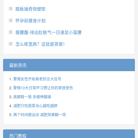
踏板操奇效塑型
怀孕前健身计划
瘦腰腹-排出肚胀气一日速显小蛮腰
怎么练宽肩？这就是答案！
最新资讯
警惕女性开始衰老的五大信号
警惕10大日常坏习惯让你的胃很受伤
高跟鞋一族 多做伸腿操
减肥只吃蔬菜当心越吃越胖
两个时间做运动 减肥效果翻一倍
热门教程