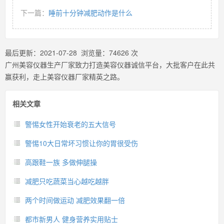
下一篇：
睡前十分钟减肥动作是什么
最后更新：
2021-07-28
浏览量：
74626
次
广州美容仪器生产厂家致力打造美容仪器诚信平台，大批客户在此共
赢获利，走上美容仪器厂家精英之路。
相关文章
警惕女性开始衰老的五大信号
警惕10大日常坏习惯让你的胃很受伤
高跟鞋一族 多做伸腿操
减肥只吃蔬菜当心越吃越胖
两个时间做运动 减肥效果翻一倍
都市新男人 健身营养实用贴士