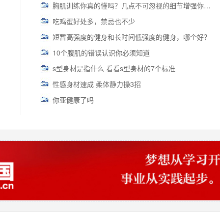
胸肌训练你真的懂吗？几点不可忽视的细节增强你的胸肌围度
吃鸡蛋好处多，禁忌也不少
短暂高强度的健身和长时间低强度的健身，哪个好？
10个腹肌的错误认识你必须知道
s型身材是指什么 看看s型身材的7个标准
性感身材速成 柔体静力操3招
你亚健康了吗