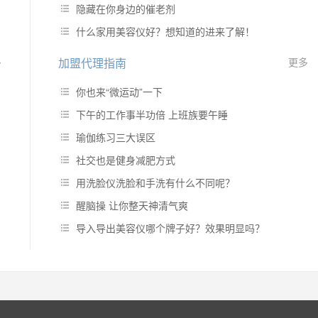
隐藏在你身边的催老剂
什么家用美容仪好？想知道的进来了解！
多
加盟代理指南
更多
你也来“微运动”一下
下午的工作事半功倍 上班族要午睡
瑜伽练习三大误区
社交也是健身减肥方式
用洗脸仪洗脸和手洗有什么不同呢？
醒脑操 让你整天神清气爽
导入导出美容仪哪个牌子好？效果明显吗？