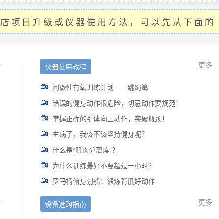
门店项目升级或仪器使用方法，可以先从下面
多
更多
仪器使用教程
间歇性有氧训练计划——跳绳篇
错误的健身动作很危险，切忌动作要规范！
掌握正确的引体向上动作，突破瓶颈！
生病了，我该不该坚持健身呢？
什么是“肌肉分离度”？
为什么训练最好不要超过一小时？
罗马椅俯身划船！锻炼背肌好动作
多
更多
设备选购指南