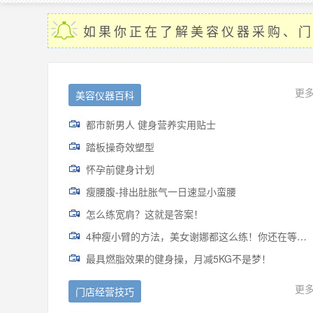
如果你正在了解美容仪器采购、
更
美容仪器百科
都市新男人 健身营养实用贴士
踏板操奇效塑型
怀孕前健身计划
瘦腰腹-排出肚胀气一日速显小蛮腰
怎么练宽肩？这就是答案！
4种瘦小臂的方法，美女谢娜都这么练！你还在等什么？
最具燃脂效果的健身操，月减5KG不是梦！
更
门店经营技巧