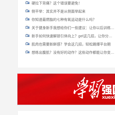
硬拉下背痛？这个错误要避免！
侧平举：其实并不是从侧面举起来
你知道最燃脂的七种有氧运动是什么吗？
关于健身新手我想给你们一些建议：让你以后训练可以少走弯路
新手如何快速解锁引体向上？get这几招，让你分分钟逆袭老司机
肌肉也需要新鲜感？学会这几招，轻松踢爆平台期
想练出腹肌？没有好的动作？这些动作都能让你变成腹肌男神