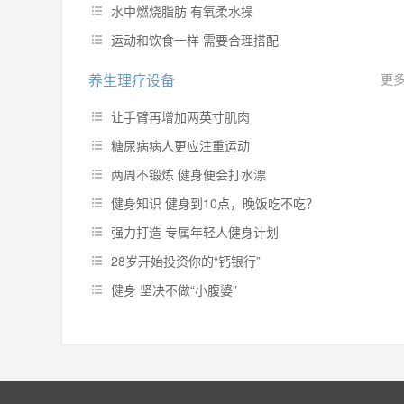
水中燃烧脂肪 有氧柔水操
运动和饮食一样 需要合理搭配
养生理疗设备
更
让手臂再增加两英寸肌肉
糖尿病病人更应注重运动
两周不锻炼 健身便会打水漂
健身知识 健身到10点，晚饭吃不吃？
强力打造 专属年轻人健身计划
28岁开始投资你的“钙银行”
健身 坚决不做“小腹婆”