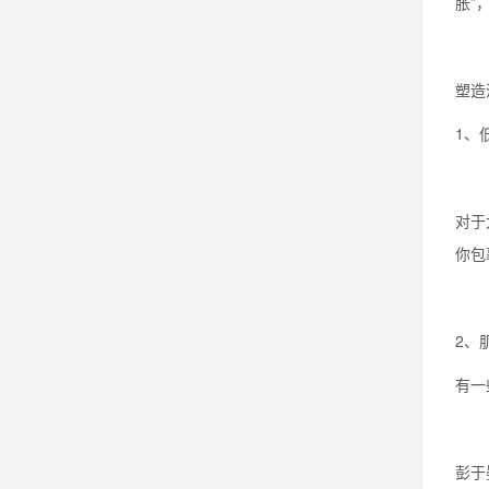
胀”
塑造
1、
对于
你包
2、
有一
彭于