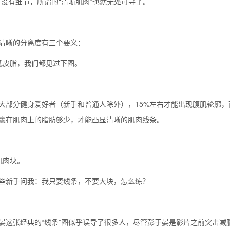
，没有细节，所谓的“清晰肌肉”也就无处可寻了。
清晰的分离度有三个要义：
低皮脂，我们都见过下图。
大部分健身爱好者（新手和普通人除外），15%左右才能出现腹肌轮廓，
裹在肌肉上的脂肪够少，才能凸显清晰的肌肉线条。
肌肉块。
些新手问我：我只要线条，不要大块，怎么练？
晏这张经典的“线条”图似乎误导了很多人，尽管彭于晏是影片之前突击