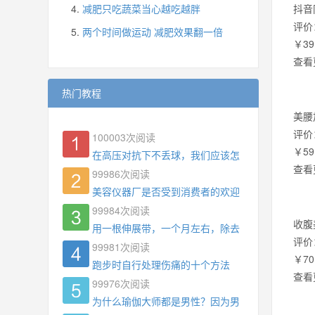
减肥只吃蔬菜当心越吃越胖
抖音
评价
两个时间做运动 减肥效果翻一倍
￥39
查看
热门教程
美腰
评价
100003
次阅读
￥59
在高压对抗下不丢球，我们应该怎么练?
查看
99986
次阅读
美容仪器厂是否受到消费者的欢迎
99984
次阅读
收腹
用一根伸展带，一个月左右，除去了手臂拜拜肉，
评价
99981
次阅读
￥70
跑步时自行处理伤痛的十个方法
查看
99976
次阅读
为什么瑜伽大师都是男性？因为男权，让女性失去