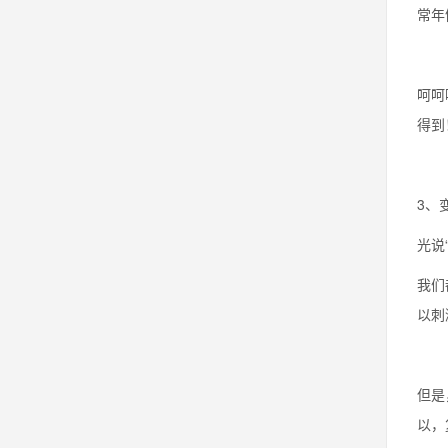
常年
呵呵
得到
3、
光说
我们
以刺
但是
以，