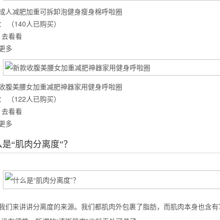
成人减肥加重可拆卸泡健身瘦身棉呼啦圈
：
（140人已购买）
去看看
么你练了没效果？
更多
收腹美腰女加重减肥神器家用健身呼啦圈
：
（122人已购买）
去看看
更多
么是“肌肉分离度”？
我们来讲讲分离度的来源。我们都肌肉外包裹了脂肪，而肌肉本身也含有7