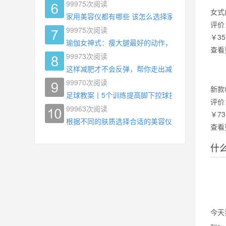
99975
次阅读
女式
家用美容仪都有哪些 该怎么选择家用美容仪
评价
99975
次阅读
￥35
瑜伽女神式：瘦大腿最好的动作，没有之一，为什
查看
99973
次阅读
这样减肥才不会反弹，帮你走出减肥瓶颈
99970
次阅读
新款
足球教案丨5个训练提高脚下控球技术
评价
99963
次阅读
￥73
根据不同的肤质选择合适的美容仪器
查看
什
今天