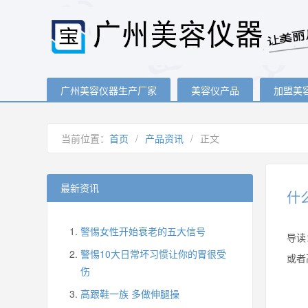
广州美容仪器生产厂家
美容仪产品
加盟美
当前位置：
首页
/
产品资讯
/
正文
最新资讯
什
警惕女性开始衰老的五大信号
导读
警惕10大日常坏习惯让你的胃很受
或者
伤
高跟鞋一族 多做伸腿操