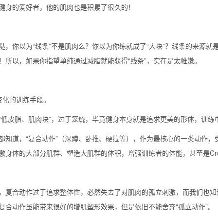
健身的爱好者，他的肌肉也是积累了很久的！
哒，你以为“线条”不是肌肉么？你以为你练就成了“大块”？线条的来源
！所以，如果你指望单纯通过减脂就能获得“线条”，实在是太稚嫩。
变化的训练手段。
“低皮脂、肌肉块”，过于笼统，毕竟健身本身就是追求更美的形体，训练
都知道，“复合动作”（深蹲、卧推、硬拉等），作为最核心的一类动作，
激身体的大部分肌群、塑造大肌群的体积，增强训练者的体能，甚至是Cros
，复合动作过于追求整体性，必然失去了对肌肉的孤立刺激，而我们也知
复合动作虽能带来很好的增肌塑形效果，但是依旧不能舍弃“孤立动作”。