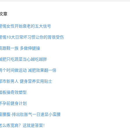
文章
警惕女性开始衰老的五大信号
警惕10大日常坏习惯让你的胃很受伤
高跟鞋一族 多做伸腿操
减肥只吃蔬菜当心越吃越胖
两个时间做运动 减肥效果翻一倍
都市新男人 健身营养实用贴士
踏板操奇效塑型
怀孕前健身计划
瘦腰腹-排出肚胀气一日速显小蛮腰
怎么练宽肩？这就是答案！