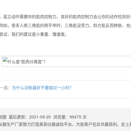
，孤立动作需要你的肌肉控制力，良好的肌肉控制力会让你的动作恰到好
例如，很多人练三角肌的侧平举时，三角肌没受力，斜方肌反而肿胀、充
尝试，我们的建议是小重量、慢速度。
一篇：
为什么训练最好不要超过一小时？
啦圈
最后更新：
2021-09-20
浏览量：
99475
次
仪器生产厂家致力打造美容仪器诚信平台，大批客户在此共赢获利，走上