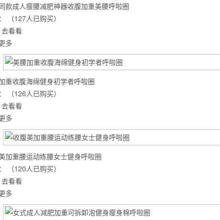
同款成人瘦腰减肥神器收腹加重美腰呼啦圈
：
（127人已购买）
去看看
更多
加重收腹海绵健身初学者呼啦圈
：
（126人已购买）
去看看
更多
美加重腰运动练腰女士健身呼啦圈
背也变薄了
：
（120人已购买）
去看看
更多
同等的机会