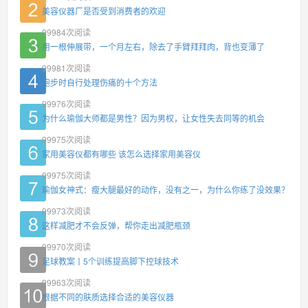
美容仪器厂是否受到消费者的欢迎
99984
次阅读
用一根伸展带，一个月左右，除去了手臂拜拜肉，背也变薄了
99981
次阅读
跑步时自行处理伤痛的十个方法
99976
次阅读
为什么瑜伽大师都是男性？因为男权，让女性失去同等的机会
99975
次阅读
家用美容仪都有哪些 该怎么选择家用美容仪
99975
次阅读
瑜伽女神式：瘦大腿最好的动作，没有之一，为什么你练了没效果？
99973
次阅读
这样减肥才不会反弹，帮你走出减肥瓶颈
99970
次阅读
足球教案丨5个训练提高脚下控球技术
99963
次阅读
根据不同的肤质选择合适的美容仪器