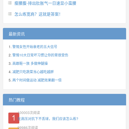
瘦腰腹-排出肚胀气一日速显小蛮腰
怎么练宽肩？这就是答案！
最新资讯
警惕女性开始衰老的五大信号
警惕10大日常坏习惯让你的胃很受伤
高跟鞋一族 多做伸腿操
减肥只吃蔬菜当心越吃越胖
两个时间做运动 减肥效果翻一倍
热门教程
100003
次阅读
在高压对抗下不丢球，我们应该怎么练?
99986
次阅读