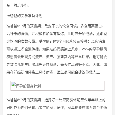
车，然后步行。
准爸爸的受孕准备计划：
准爸爸9个月的预备期：改变不良的饮食习惯，多食用高蛋白、
高纤维的食物，并积极参加体育锻炼。此时应开始戒酒，逐渐减
少饮酒的次数和量。受孕倒计时8个月风疹疫苗接种：风疹病毒
可以通过呼吸道传播，如果准妈妈感染上风疹，25%的早孕期风
疹患者会出现先兆流产、流产、胎死宫内等严重后果。也可能会
导致胎儿出生后出现先天性畸形、先天性耳聋等不幸。因此，如
果在妊娠初期感染上风疹病毒，医生很可能会建议你做人工
准爸爸8个月的预备期：选择好一处距离装修期至少半年以上的
居所作为你们孕育小宝宝的家，记住，家具也要在搬入前至少通