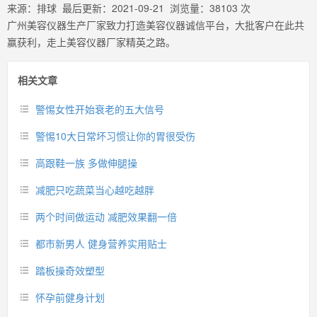
来源：
排球
最后更新：
2021-09-21
浏览量：
38103
次
广州美容仪器生产厂家致力打造美容仪器诚信平台，大批客户在此共
赢获利，走上美容仪器厂家精英之路。
相关文章
警惕女性开始衰老的五大信号
警惕10大日常坏习惯让你的胃很受伤
高跟鞋一族 多做伸腿操
减肥只吃蔬菜当心越吃越胖
两个时间做运动 减肥效果翻一倍
都市新男人 健身营养实用贴士
踏板操奇效塑型
怀孕前健身计划