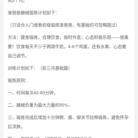
风3个月。
准爸爸器械锻炼计划如下：
（只适合入门或者初级锻炼准爸爸，有基础的可忽略跳过）
方法：健身锻炼，合理饮食，按时作息；心态积极乐观——很重
要！饮食每天不少于两袋牛奶，4-6个鸡蛋，还有水果，心态要
自己调节。
训练计划如下：（前三月基础篇）
锻炼原则：
一，时间每次40-60分钟，
二，器械负重为最大力量的50%，
三，锻炼完成后增加十分钟胯、膝、脚关节拉伸锻炼，避免怀孕
后浮肿。