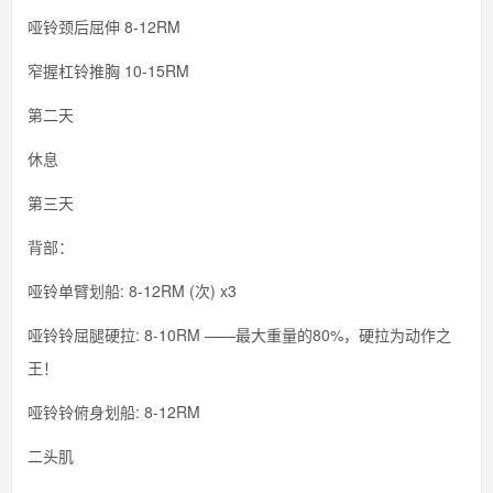
哑铃颈后屈伸 8-12RM
窄握杠铃推胸 10-15RM
第二天
休息
第三天
背部：
哑铃单臂划船: 8-12RM (次) x3
哑铃铃屈腿硬拉: 8-10RM ——最大重量的80%，硬拉为动作之
王！
哑铃铃俯身划船: 8-12RM
二头肌