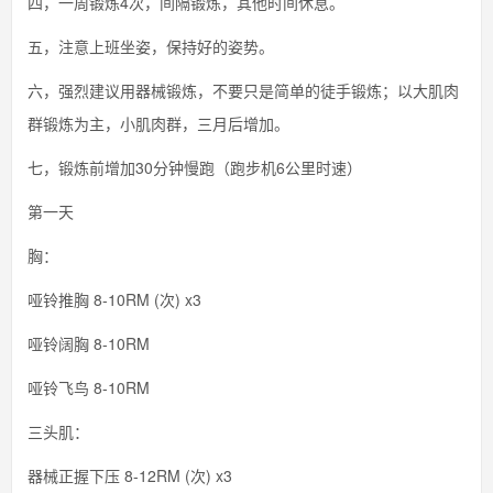
四，一周锻炼4次，间隔锻炼，其他时间休息。
五，注意上班坐姿，保持好的姿势。
六，强烈建议用器械锻炼，不要只是简单的徒手锻炼；以大肌肉
群锻炼为主，小肌肉群，三月后增加。
七，锻炼前增加30分钟慢跑（跑步机6公里时速）
第一天
胸：
哑铃推胸 8-10RM (次) x3
哑铃阔胸 8-10RM
哑铃飞鸟 8-10RM
三头肌：
器械正握下压 8-12RM (次) x3