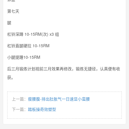
第七天
腿
杠铃深蹲 10-15RM(次) x3 组
杠铃直腿硬拉 10-15RM
小腿提踵10-15RM
后三月锻炼计划视前三月效果再修改，锻炼无捷径，认真便有收
获。
上一篇：
瘦腰腹-排出肚胀气一日速显小蛮腰
下一篇：
踏板操奇效塑型