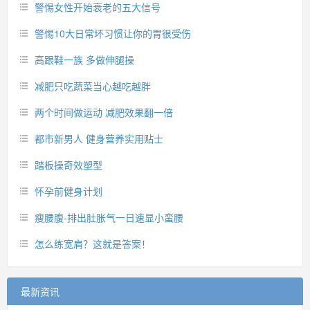
警惕女性开始衰老的五大信号
警惕10大日常坏习惯让你的胃很受伤
高跟鞋一族 多做伸腿操
减肥只吃蔬菜当心越吃越胖
两个时间做运动 减肥效果翻一倍
都市新男人 健身营养实用贴士
踏板操奇效塑型
怀孕前健身计划
瘦腰腹-排出肚胀气一日速显小蛮腰
怎么练宽肩？这就是答案！
最新资讯