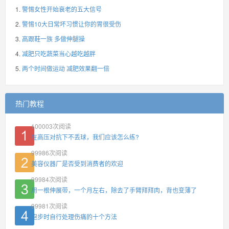
警惕女性开始衰老的五大信号
警惕10大日常坏习惯让你的胃很受伤
高跟鞋一族 多做伸腿操
减肥只吃蔬菜当心越吃越胖
两个时间做运动 减肥效果翻一倍
热门教程
100003
次阅读
在高压对抗下不丢球，我们应该怎么练?
99986
次阅读
美容仪器厂是否受到消费者的欢迎
99984
次阅读
用一根伸展带，一个月左右，除去了手臂拜拜肉，背也变薄了
99981
次阅读
跑步时自行处理伤痛的十个方法