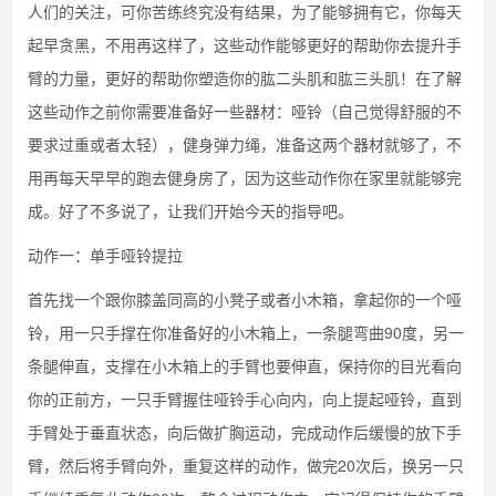
人们的关注，可你苦练终究没有结果，为了能够拥有它，你每天
起早贪黑，不用再这样了，这些动作能够更好的帮助你去提升手
臂的力量，更好的帮助你塑造你的肱二头肌和肱三头肌！在了解
这些动作之前你需要准备好一些器材：哑铃（自己觉得舒服的不
要求过重或者太轻），健身弹力绳，准备这两个器材就够了，不
用再每天早早的跑去健身房了，因为这些动作你在家里就能够完
成。好了不多说了，让我们开始今天的指导吧。
动作一：单手哑铃提拉
首先找一个跟你膝盖同高的小凳子或者小木箱，拿起你的一个哑
铃，用一只手撑在你准备好的小木箱上，一条腿弯曲90度，另一
条腿伸直，支撑在小木箱上的手臂也要伸直，保持你的目光看向
你的正前方，一只手臂握住哑铃手心向内，向上提起哑铃，直到
手臂处于垂直状态，向后做扩胸运动，完成动作后缓慢的放下手
臂，然后将手臂向外，重复这样的动作，做完20次后，换另一只