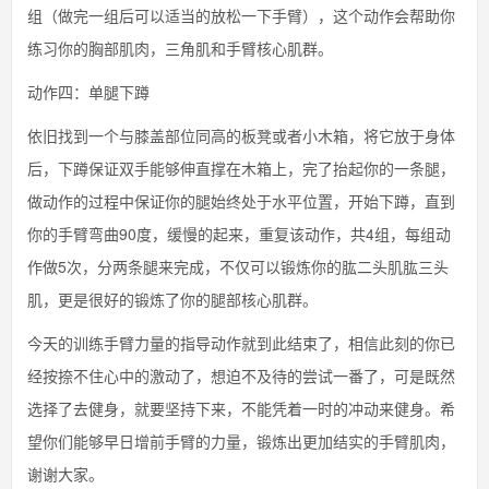
组（做完一组后可以适当的放松一下手臂），这个动作会帮助你
练习你的胸部肌肉，三角肌和手臂核心肌群。
动作四：单腿下蹲
依旧找到一个与膝盖部位同高的板凳或者小木箱，将它放于身体
后，下蹲保证双手能够伸直撑在木箱上，完了抬起你的一条腿，
做动作的过程中保证你的腿始终处于水平位置，开始下蹲，直到
你的手臂弯曲90度，缓慢的起来，重复该动作，共4组，每组动
作做5次，分两条腿来完成，不仅可以锻炼你的肱二头肌肱三头
肌，更是很好的锻炼了你的腿部核心肌群。
今天的训练手臂力量的指导动作就到此结束了，相信此刻的你已
经按捺不住心中的激动了，想迫不及待的尝试一番了，可是既然
选择了去健身，就要坚持下来，不能凭着一时的冲动来健身。希
望你们能够早日增前手臂的力量，锻炼出更加结实的手臂肌肉，
谢谢大家。