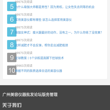
99976
次阅读
为什么瑜伽大师都是男性？因为男权，让女性失去同等的机会
99975
次阅读
家用美容仪都有哪些 该怎么选择家用美容仪
99975
次阅读
瑜伽女神式：瘦大腿最好的动作，没有之一，为什么你练了没效果？
99973
次阅读
这样减肥才不会反弹，帮你走出减肥瓶颈
99970
次阅读
足球教案丨5个训练提高脚下控球技术
99963
次阅读
根据不同的肤质选择合适的美容仪器
广州美容仪器批发论坛版务管理