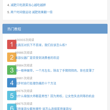
减肥只吃蔬菜当心越吃越胖
两个时间做运动 减肥效果翻一倍
热门教程
100003
次阅读
在高压对抗下不丢球，我们应该怎么练?
99986
次阅读
美容仪器厂是否受到消费者的欢迎
99984
次阅读
用一根伸展带，一个月左右，除去了手臂拜拜肉，背也变薄了
99981
次阅读
跑步时自行处理伤痛的十个方法
99976
次阅读
为什么瑜伽大师都是男性？因为男权，让女性失去同等的机会
99975
次阅读
家用美容仪都有哪些 该怎么选择家用美容仪