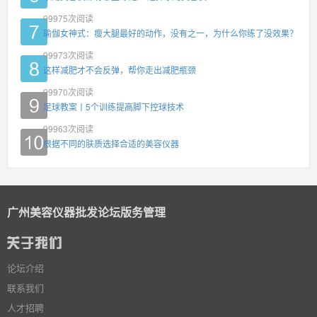
99975
次阅读
瑜伽女神式：瘦大腿最好的动作，没有之一，为什么你练了没效果？
99973
次阅读
这样减肥才不会反弹，帮你走出减肥瓶颈
99970
次阅读
足球教案丨5个训练提高脚下控球技术
99963
次阅读
根据不同的肤质选择合适的美容仪器
广州美容仪器批发论坛版务管理
论坛介绍
联系我们
人才招聘