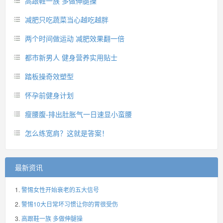
高跟鞋一族 多做伸腿操
减肥只吃蔬菜当心越吃越胖
两个时间做运动 减肥效果翻一倍
都市新男人 健身营养实用贴士
踏板操奇效塑型
怀孕前健身计划
瘦腰腹-排出肚胀气一日速显小蛮腰
怎么练宽肩？这就是答案！
最新资讯
警惕女性开始衰老的五大信号
警惕10大日常坏习惯让你的胃很受伤
高跟鞋一族 多做伸腿操