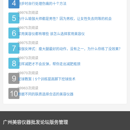
跑步时自行处理伤痛的十个方法
99976
次阅读
为什么瑜伽大师都是男性？因为男权，让女性失去同等的机会
99975
次阅读
家用美容仪都有哪些 该怎么选择家用美容仪
99975
次阅读
瑜伽女神式：瘦大腿最好的动作，没有之一，为什么你练了没效果？
99973
次阅读
这样减肥才不会反弹，帮你走出减肥瓶颈
99970
次阅读
足球教案丨5个训练提高脚下控球技术
99963
次阅读
根据不同的肤质选择合适的美容仪器
广州美容仪器批发论坛版务管理