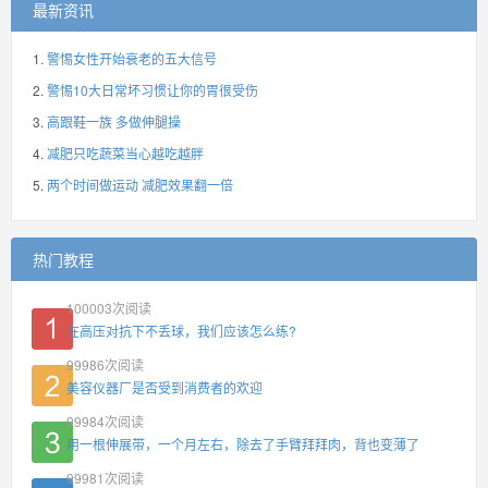
最新资讯
警惕女性开始衰老的五大信号
警惕10大日常坏习惯让你的胃很受伤
高跟鞋一族 多做伸腿操
减肥只吃蔬菜当心越吃越胖
两个时间做运动 减肥效果翻一倍
热门教程
100003
次阅读
在高压对抗下不丢球，我们应该怎么练?
99986
次阅读
美容仪器厂是否受到消费者的欢迎
99984
次阅读
用一根伸展带，一个月左右，除去了手臂拜拜肉，背也变薄了
99981
次阅读