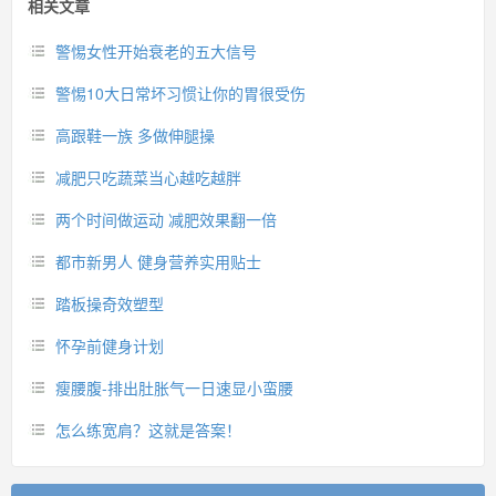
相关文章
警惕女性开始衰老的五大信号
警惕10大日常坏习惯让你的胃很受伤
高跟鞋一族 多做伸腿操
减肥只吃蔬菜当心越吃越胖
两个时间做运动 减肥效果翻一倍
都市新男人 健身营养实用贴士
踏板操奇效塑型
怀孕前健身计划
瘦腰腹-排出肚胀气一日速显小蛮腰
怎么练宽肩？这就是答案！