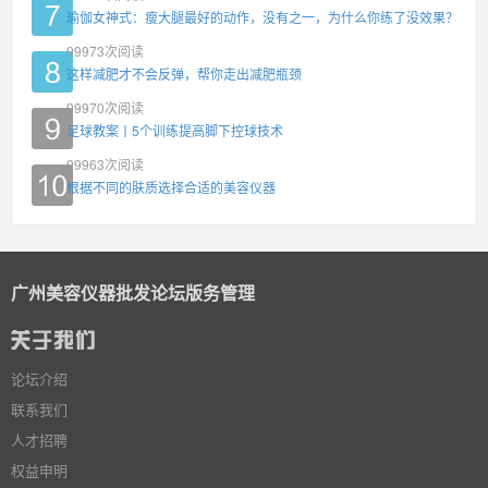
瑜伽女神式：瘦大腿最好的动作，没有之一，为什么你练了没效果？
99973
次阅读
这样减肥才不会反弹，帮你走出减肥瓶颈
99970
次阅读
足球教案丨5个训练提高脚下控球技术
99963
次阅读
根据不同的肤质选择合适的美容仪器
广州美容仪器批发论坛版务管理
论坛介绍
联系我们
人才招聘
权益申明