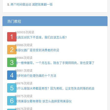
两个时间做运动 减肥效果翻一倍
热门教程
100003
次阅读
在高压对抗下不丢球，我们应该怎么练?
99986
次阅读
美容仪器厂是否受到消费者的欢迎
99984
次阅读
用一根伸展带，一个月左右，除去了手臂拜拜肉，背也变薄了
99981
次阅读
跑步时自行处理伤痛的十个方法
99976
次阅读
为什么瑜伽大师都是男性？因为男权，让女性失去同等的机会
99975
次阅读
家用美容仪都有哪些 该怎么选择家用美容仪
99975
次阅读