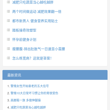
减肥只吃蔬菜当心越吃越胖
两个时间做运动 减肥效果翻一倍
都市新男人 健身营养实用贴士
踏板操奇效塑型
怀孕前健身计划
瘦腰腹-排出肚胀气一日速显小蛮腰
怎么练宽肩？这就是答案！
最新资讯
警惕女性开始衰老的五大信号
警惕10大日常坏习惯让你的胃很受伤
高跟鞋一族 多做伸腿操
减肥只吃蔬菜当心越吃越胖