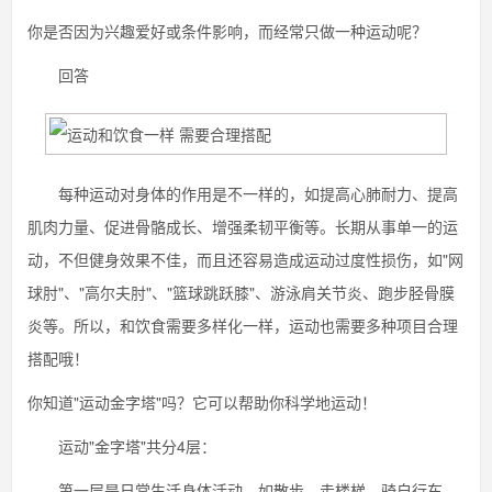
你是否因为兴趣爱好或条件影响，而经常只做一种运动呢？
回答
每种运动对身体的作用是不一样的，如提高心肺耐力、提高
肌肉力量、促进骨骼成长、增强柔韧平衡等。长期从事单一的运
动，不但健身效果不佳，而且还容易造成运动过度性损伤，如"网
球肘"、"高尔夫肘"、"篮球跳跃膝"、游泳肩关节炎、跑步胫骨膜
炎等。所以，和饮食需要多样化一样，运动也需要多种项目合理
搭配哦！
你知道"运动金字塔"吗？它可以帮助你科学地运动！
运动"金字塔"共分4层：
第一层是日常生活身体活动，如散步、走楼梯、骑自行车、