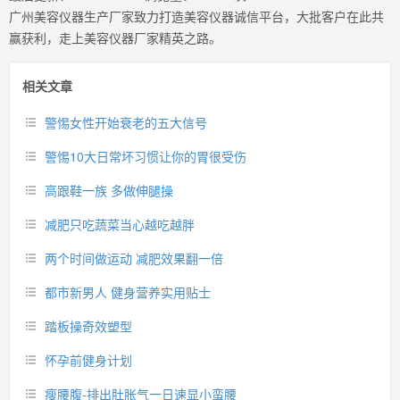
广州美容仪器生产厂家致力打造美容仪器诚信平台，大批客户在此共
赢获利，走上美容仪器厂家精英之路。
相关文章
警惕女性开始衰老的五大信号
警惕10大日常坏习惯让你的胃很受伤
高跟鞋一族 多做伸腿操
减肥只吃蔬菜当心越吃越胖
两个时间做运动 减肥效果翻一倍
都市新男人 健身营养实用贴士
踏板操奇效塑型
怀孕前健身计划
瘦腰腹-排出肚胀气一日速显小蛮腰