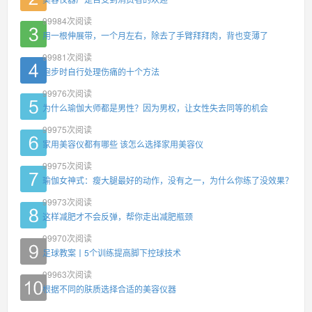
99984
次阅读
用一根伸展带，一个月左右，除去了手臂拜拜肉，背也变薄了
99981
次阅读
跑步时自行处理伤痛的十个方法
99976
次阅读
为什么瑜伽大师都是男性？因为男权，让女性失去同等的机会
99975
次阅读
家用美容仪都有哪些 该怎么选择家用美容仪
99975
次阅读
瑜伽女神式：瘦大腿最好的动作，没有之一，为什么你练了没效果？
99973
次阅读
这样减肥才不会反弹，帮你走出减肥瓶颈
99970
次阅读
足球教案丨5个训练提高脚下控球技术
99963
次阅读
根据不同的肤质选择合适的美容仪器