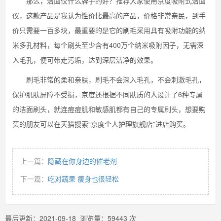
那么，洁面仪什么牌子的好？推荐大家使用京度吸附式洁面
仪，这款产品是我认为性价比最高的产品，价格非常亲民，到手
价只需要一百多块，最重要的是它的刷毛采用具有吸附功能的纳
米多孔材料，每个刷头至少含有400万个纳米吸附因子，无需深
入毛孔，便可带走污垢，达到深层洁净的效果。
刷毛非常的柔和亲肤，刷毛不会深入毛孔，不会刺激毛孔，
保护肌肤屏障不受损，京度还根据不同肤质的人设计了6种专属
的洁面刷头，就连痘痘肌和敏感肌都有自己的专属刷头，想要购
买的朋友可以在天猫搜索“京度个人护理旗舰店”进店购买。
上一篇：
隐藏在你身边的催老剂
下一篇：
吃对蔬果 瘦身也很轻松
最后更新：
2021-09-18
浏览量：
59443
次