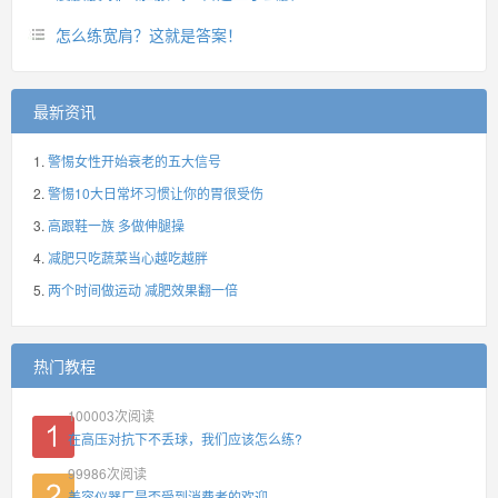
怎么练宽肩？这就是答案！
最新资讯
警惕女性开始衰老的五大信号
警惕10大日常坏习惯让你的胃很受伤
高跟鞋一族 多做伸腿操
减肥只吃蔬菜当心越吃越胖
两个时间做运动 减肥效果翻一倍
热门教程
100003
次阅读
在高压对抗下不丢球，我们应该怎么练?
99986
次阅读
美容仪器厂是否受到消费者的欢迎