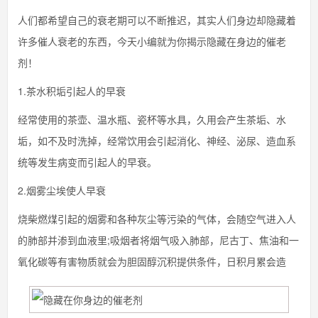
人们都希望自己的衰老期可以不断推迟，其实人们身边却隐藏着
许多催人衰老的东西，今天小编就为你揭示隐藏在身边的催老
剂！
1.茶水积垢引起人的早衰
经常使用的茶壶、温水瓶、瓷杯等水具，久用会产生茶垢、水
垢，如不及时洗掉，经常饮用会引起消化、神经、泌尿、造血系
统等发生病变而引起人的早衰。
2.烟雾尘埃使人早衰
烧柴燃煤引起的烟雾和各种灰尘等污染的气体，会随空气进入人
的肺部并渗到血液里;吸烟者将烟气吸入肺部，尼古丁、焦油和一
氧化碳等有害物质就会为胆固醇沉积提供条件，日积月累会造