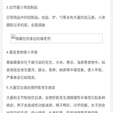
3.应尽量少用铝制品
日常用品中的铝制品，如盆、铲、勺等含有大量的铝元素。人体
摄取过多的铝，会直接破
4.霉变食物使人早衰
黄曲霉素存在于被污染的花生、大米、黄豆、油类等食物中，如
食用就会发生腹泻、肠炎、胃疼、痢疾等中毒现象，使人早衰，
严重者会引起癌变。
5.大量饮白酒会使肝脏发生病变
大量和无节制地饮白酒，会使肝脏发生酒精慢性中毒而引起各种
病症，男子会造成性功能减退、精子畸形、过早阳痿，女子则会
出现月经不调、停止排卵、头发枯黄、性欲减退等早衰现象。