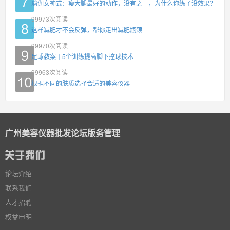
瑜伽女神式：瘦大腿最好的动作，没有之一，为什么你练了没效果？
99973
次阅读
这样减肥才不会反弹，帮你走出减肥瓶颈
99970
次阅读
足球教案丨5个训练提高脚下控球技术
99963
次阅读
根据不同的肤质选择合适的美容仪器
广州美容仪器批发论坛版务管理
论坛介绍
联系我们
人才招聘
权益申明