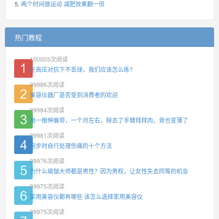
两个时间做运动 减肥效果翻一倍
热门教程
100003
次阅读
在高压对抗下不丢球，我们应该怎么练?
99986
次阅读
美容仪器厂是否受到消费者的欢迎
99984
次阅读
用一根伸展带，一个月左右，除去了手臂拜拜肉，背也变薄了
99981
次阅读
跑步时自行处理伤痛的十个方法
99976
次阅读
为什么瑜伽大师都是男性？因为男权，让女性失去同等的机会
99975
次阅读
家用美容仪都有哪些 该怎么选择家用美容仪
99975
次阅读