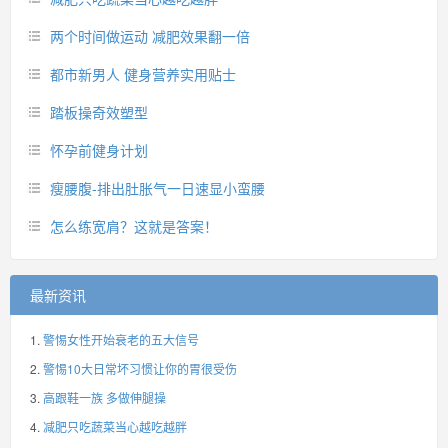
两个时间做运动 减肥效果翻一倍
都市新男人 健身营养实用贴士
踏板操奇效塑型
怀孕前健身计划
瘦腰腹-排出肚胀气一日速显小蛮腰
怎么练宽肩？这就是答案！
最新资讯
警惕女性开始衰老的五大信号
警惕10大日常坏习惯让你的胃很受伤
高跟鞋一族 多做伸腿操
减肥只吃蔬菜当心越吃越胖