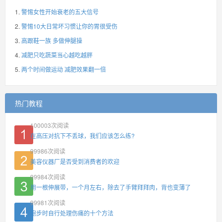
警惕女性开始衰老的五大信号
警惕10大日常坏习惯让你的胃很受伤
高跟鞋一族 多做伸腿操
减肥只吃蔬菜当心越吃越胖
两个时间做运动 减肥效果翻一倍
热门教程
100003
次阅读
在高压对抗下不丢球，我们应该怎么练?
99986
次阅读
美容仪器厂是否受到消费者的欢迎
99984
次阅读
用一根伸展带，一个月左右，除去了手臂拜拜肉，背也变薄了
99981
次阅读
跑步时自行处理伤痛的十个方法