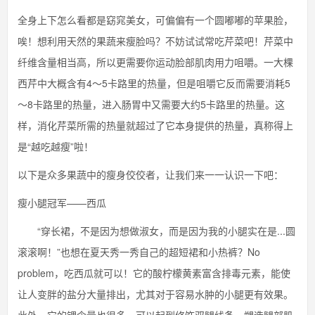
全身上下怎么看都是窈窕美女，可偏偏有一个圆嘟嘟的苹果脸，
唉！想利用天然的果蔬来瘦脸吗？不妨试试常吃芹菜吧！芹菜中
纤维含量相当高，所以更需要你运动脸部肌肉用力咀嚼。一大棵
西芹中大概含有4～5卡路里的热量，但是咀嚼它反而需要消耗5
～8卡路里的热量，进入肠胃中又需要大约5卡路里的热量。这
样，消化芹菜所需的热量就超过了它本身提供的热量，真称得上
是“越吃越瘦”啦！
以下是众多果蔬中的瘦身佼佼者，让我们来一一认识一下吧：
瘦小腿冠军——西瓜
“穿长裙，不是因为想做淑女，而是因为我的小腿实在是...圆
滚滚啊！”也想在夏天秀一秀自己的超短裙和小热裤？No
problem，吃西瓜就可以！它的酸柠檬黄素富含排毒元素，能使
让人变胖的盐分大量排出，尤其对于容易水肿的小腿更有效果。