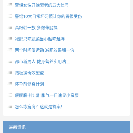
警惕女性开始衰老的五大信号
警惕10大日常坏习惯让你的胃很受伤
高跟鞋一族 多做伸腿操
减肥只吃蔬菜当心越吃越胖
两个时间做运动 减肥效果翻一倍
都市新男人 健身营养实用贴士
踏板操奇效塑型
怀孕前健身计划
瘦腰腹-排出肚胀气一日速显小蛮腰
怎么练宽肩？这就是答案！
最新资讯