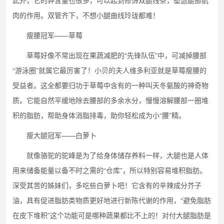
此外，它的钾含量也很多，可以起到修饰双腿线条，塑造腿部肌
肉的作用。双管齐下，不想小腿曲线玲珑都难！
瘦腰冠军——草莓
草莓好像不常出现在果蔬减肥的“先锋队伍”中，可减掉腰部
“游泳圈”就属它最厉害了！小贝的夫人维多利亚就是草莓瘦腰的
受益者。这全都要归功于草莓中含有的一种叫天冬氨酸的神奇物
质。它能自然平缓地除去腰部的多余水分，慢慢溶解腰部一圈堆
积的脂肪，帮助身体消脂排毒，助你轻松成为小“腰”精。
瘦大腿冠军——白萝卜
就像骆驼的驼峰是为了给身体储存养料一样，大腿也是人体
用来储备能量以备不时之需的“仓库”，所以特别容易堆积脂肪。
深受其苦的姊妹们，多吃些白萝卜吧！它含有的辛辣成分芥子
油，具有促进脂肪类物质更好地进行新陈代谢的作用，“避免脂肪
在皮下堆积”这个功能可是哪种蔬果都比不上的！对付大腿脂肪是