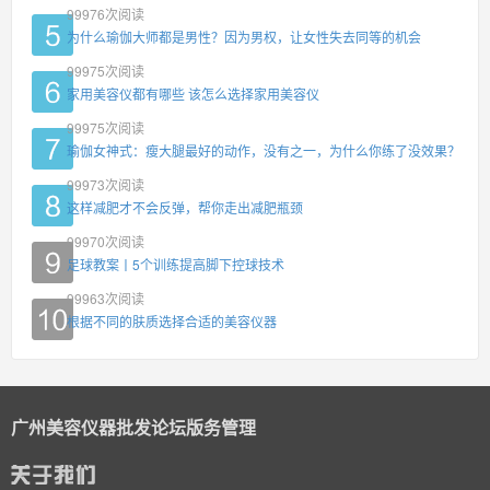
99976
次阅读
为什么瑜伽大师都是男性？因为男权，让女性失去同等的机会
99975
次阅读
家用美容仪都有哪些 该怎么选择家用美容仪
99975
次阅读
瑜伽女神式：瘦大腿最好的动作，没有之一，为什么你练了没效果？
99973
次阅读
这样减肥才不会反弹，帮你走出减肥瓶颈
99970
次阅读
足球教案丨5个训练提高脚下控球技术
99963
次阅读
根据不同的肤质选择合适的美容仪器
广州美容仪器批发论坛版务管理