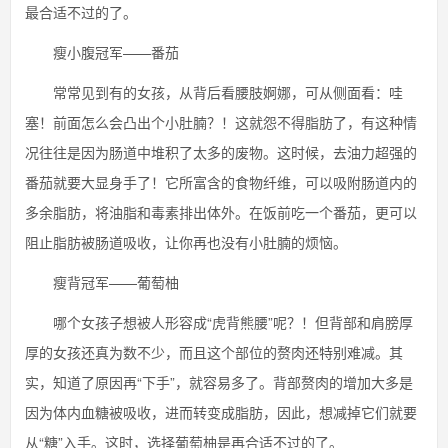
最合适不过的了。
瘦小腹冠军——番茄
常常见到有的女孩，从背后看腰肢婀娜，可从侧面看：哇
塞！前面怎么会凸出个小肚腩？！这就怨不得脂肪了，有这种情
况往往是因为肠道中堆积了太多的废物。这时候，去油力超强的
番茄就要大显身手了！它所富含的食物纤维，可以吸附肠道内的
多余脂肪，将油脂和毒素排出体外。在饭前吃一个番茄，更可以
阻止脂肪被肠道吸收，让你再也没有小肚腩的烦恼。
瘦背冠军——葡萄柚
哪个女孩子想被人形容成“虎背熊腰”呢？！但背部和肩膀厚
厚的女孩还真为数不少，而且这个部位的赘肉还特别难减。其
实，知道了原因再“下手”，就容易多了。背部赘肉的增加大多是
因为体内血糖被吸收，进而转变成脂肪，因此，想减掉它们就要
从“糖”入手。这时，选择葡萄柚是再合适不过的了。