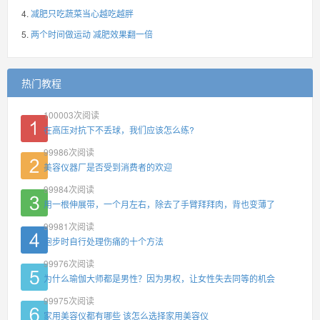
减肥只吃蔬菜当心越吃越胖
两个时间做运动 减肥效果翻一倍
热门教程
100003
次阅读
在高压对抗下不丢球，我们应该怎么练?
99986
次阅读
美容仪器厂是否受到消费者的欢迎
99984
次阅读
用一根伸展带，一个月左右，除去了手臂拜拜肉，背也变薄了
99981
次阅读
跑步时自行处理伤痛的十个方法
99976
次阅读
为什么瑜伽大师都是男性？因为男权，让女性失去同等的机会
99975
次阅读
家用美容仪都有哪些 该怎么选择家用美容仪