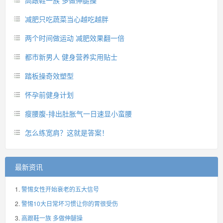
高跟鞋一族 多做伸腿操
减肥只吃蔬菜当心越吃越胖
两个时间做运动 减肥效果翻一倍
都市新男人 健身营养实用贴士
踏板操奇效塑型
怀孕前健身计划
瘦腰腹-排出肚胀气一日速显小蛮腰
怎么练宽肩？这就是答案！
最新资讯
警惕女性开始衰老的五大信号
警惕10大日常坏习惯让你的胃很受伤
高跟鞋一族 多做伸腿操