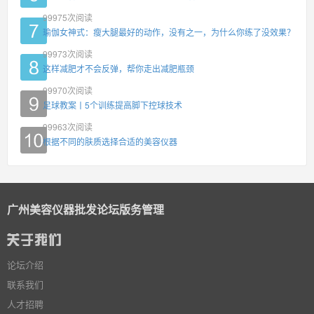
99975
次阅读
瑜伽女神式：瘦大腿最好的动作，没有之一，为什么你练了没效果？
99973
次阅读
这样减肥才不会反弹，帮你走出减肥瓶颈
99970
次阅读
足球教案丨5个训练提高脚下控球技术
99963
次阅读
根据不同的肤质选择合适的美容仪器
广州美容仪器批发论坛版务管理
论坛介绍
联系我们
人才招聘