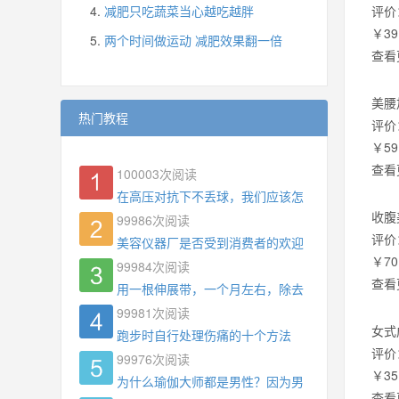
减肥只吃蔬菜当心越吃越胖
评价
￥39
两个时间做运动 减肥效果翻一倍
查看
美腰
热门教程
评价
￥59
查看
100003
次阅读
在高压对抗下不丢球，我们应该怎么练?
收腹
99986
次阅读
评价
美容仪器厂是否受到消费者的欢迎
￥70
99984
次阅读
查看
用一根伸展带，一个月左右，除去了手臂拜拜肉，
99981
次阅读
女式
跑步时自行处理伤痛的十个方法
评价
99976
次阅读
￥35
为什么瑜伽大师都是男性？因为男权，让女性失去
查看