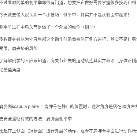
看似简单的侧平举却很有门道，想要把它做好需要掌握很多技巧和细
就要带大家认识一个小技巧：侧平举，其实并不是从侧面举起来！
举过程中肩关节是做了一个外展的动作（侧举）
健身者以为外展肩部这个动作时沿着身体正侧方进行，其实不是！另外
受限，肩夹挤的风险
解剖学的人应该知道，肩关节外展的运动轨迹其实并非沿（身体正侧面
动最佳角度
面scapula plane ：肩胛骨在静止的位置时，通常角度是落在30度左右，
安全流畅有效的方法：肩胛面侧平举
在正侧面（冠状面）进行外展的动作，肱骨在肩胛骨平面进行动作所受