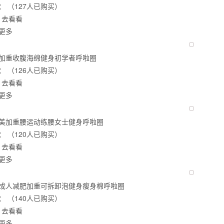
：
（127人已购买）
去看看
更多
加重收腹海绵健身初学者呼啦圈
：
（126人已购买）
去看看
更多
美加重腰运动练腰女士健身呼啦圈
：
（120人已购买）
去看看
更多
背也变薄了
成人减肥加重可拆卸泡健身瘦身棉呼啦圈
：
（140人已购买）
去看看
同等的机会
更多