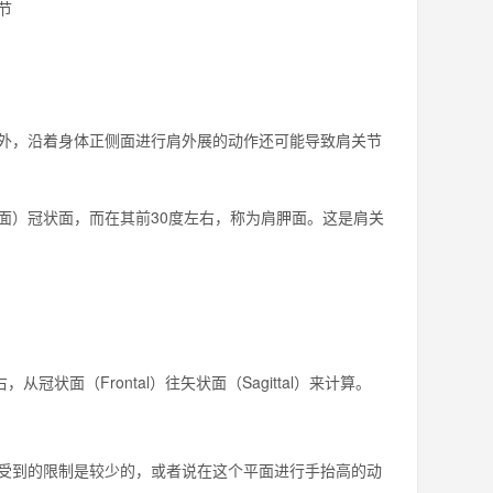
节
，沿着身体正侧面进行肩外展的动作还可能导致肩关节
）冠状面，而在其前30度左右，称为肩胛面。这是肩关
从冠状面（Frontal）往矢状面（Sagittal）来计算。
到的限制是较少的，或者说在这个平面进行手抬高的动