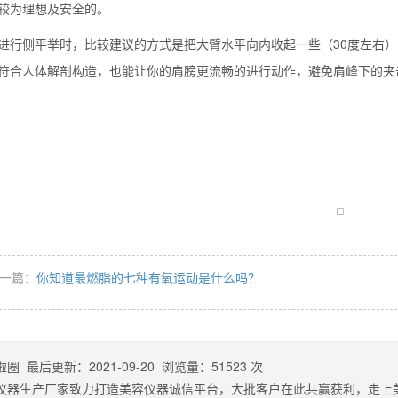
较为理想及安全的。
侧平举时，比较建议的方式是把大臂水平向内收起一些（30度左右）
符合人体解剖构造，也能让你的肩膀更流畅的进行动作，避免肩峰下的夹
一篇：
你知道最燃脂的七种有氧运动是什么吗？
啦圈
最后更新：
2021-09-20
浏览量：
51523
次
仪器生产厂家致力打造美容仪器诚信平台，大批客户在此共赢获利，走上