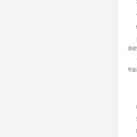
不过
今天
侧平
多数
活动
了解
节运
肩胛
更
比起