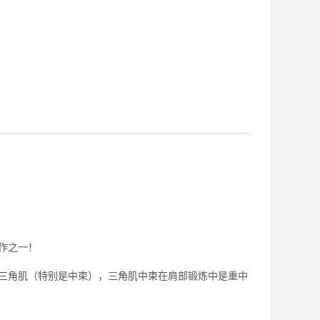
作之一！
角肌（特别是中束），三角肌中束在肩部锻炼中是重中