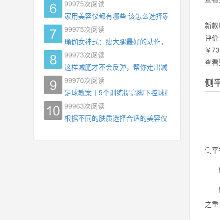
99975
次阅读
家用美容仪都有哪些 该怎么选择家用美容仪
新款
99975
次阅读
评价
瑜伽女神式：瘦大腿最好的动作，没有之一，为什
￥73
99973
次阅读
查看
这样减肥才不会反弹，帮你走出减肥瓶颈
99970
次阅读
侧
足球教案丨5个训练提高脚下控球技术
99963
次阅读
根据不同的肤质选择合适的美容仪器
侧平
侧平
侧平
之重