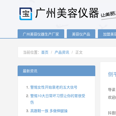
广州美容仪器生产厂家
美容仪产品
加盟美
当前位置：
首页
/
产品资讯
/
正文
最新资讯
侧
警惕女性开始衰老的五大信号
导读
警惕10大日常坏习惯让你的胃很受
欢迎
伤
高跟鞋一族 多做伸腿操
抖音