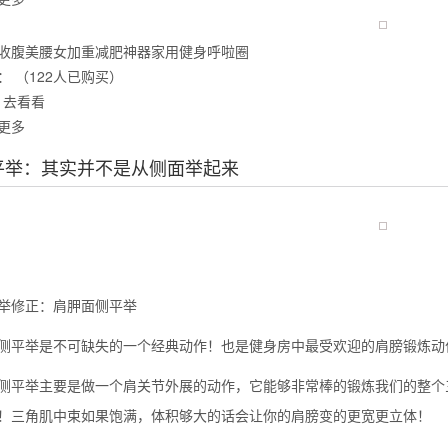
收腹美腰女加重减肥神器家用健身呼啦圈
：
（122人已购买）
么你练了没效果？
去看看
更多
平举：其实并不是从侧面举起来
举修正：肩胛面侧平举
举是不可缺失的一个经典动作！也是健身房中最受欢迎的肩膀锻炼动
举主要是做一个肩关节外展的动作，它能够非常棒的锻炼我们的整个三
！三角肌中束如果饱满，体积够大的话会让你的肩膀变的更宽更立体！