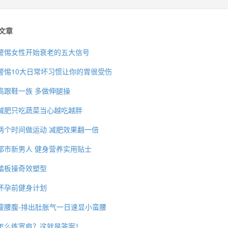
文章
警惕女性开始衰老的五大信号
警惕10大日常坏习惯让你的胃很受伤
高跟鞋一族 多做伸腿操
减肥只吃蔬菜当心越吃越胖
两个时间做运动 减肥效果翻一倍
都市新男人 健身营养实用贴士
踏板操奇效塑型
怀孕前健身计划
瘦腰腹-排出肚胀气一日速显小蛮腰
怎么练宽肩？这就是答案！