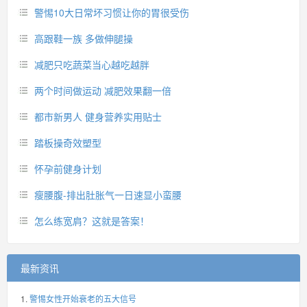
警惕10大日常坏习惯让你的胃很受伤
高跟鞋一族 多做伸腿操
减肥只吃蔬菜当心越吃越胖
两个时间做运动 减肥效果翻一倍
都市新男人 健身营养实用贴士
踏板操奇效塑型
怀孕前健身计划
瘦腰腹-排出肚胀气一日速显小蛮腰
怎么练宽肩？这就是答案！
最新资讯
警惕女性开始衰老的五大信号