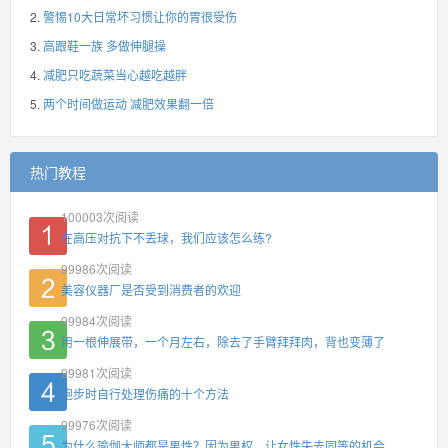
警惕10大日常坏习惯让你的胃很受伤
高跟鞋一族 多做伸腿操
减肥只吃蔬菜当心越吃越胖
两个时间做运动 减肥效果翻一倍
热门教程
100003
次阅读
在高压对抗下不丢球，我们应该怎么练?
99986
次阅读
美容仪器厂是否受到消费者的欢迎
99984
次阅读
用一根伸展带，一个月左右，除去了手臂拜拜肉，背也变薄了
99981
次阅读
跑步时自行处理伤痛的十个方法
99976
次阅读
为什么瑜伽大师都是男性？因为男权，让女性失去同等的机会