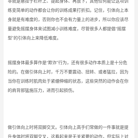
非就是悬挂于栏杆上、提起身体、再放下，其他任何能让这项训
练变简单的动作都会让你的训练成果打折扣。记住，引体向上本
身就是有难度的，否则你也不会有力量上的进步，所以你应该尽
量避免摇摆身体来试图减小训练难度，尽管很多人都提倡“摇摆
型”的引体向上来降低难度。
摇摆身体最多算作是“欺诈”行为，还有很多动作本质上是十分危
险的。在做引体向上时，千万不要震动、扭转、或者猛拉，因为
当你在训练时肌肉处于紧绷伸缩的状态，这些突然的动作会在你
的肩背部猛施压力，进而引起损伤。
做引体向上时将双脚交叉。引体向上高手们常做的一件事就是提
升身体时将双脚交叉，这看起来是无关紧要的动作，但实际上对