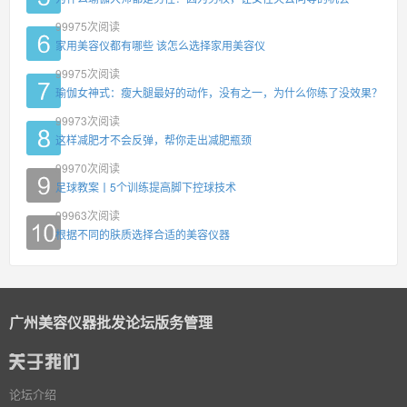
99975
次阅读
家用美容仪都有哪些 该怎么选择家用美容仪
99975
次阅读
瑜伽女神式：瘦大腿最好的动作，没有之一，为什么你练了没效果？
99973
次阅读
这样减肥才不会反弹，帮你走出减肥瓶颈
99970
次阅读
足球教案丨5个训练提高脚下控球技术
99963
次阅读
根据不同的肤质选择合适的美容仪器
广州美容仪器批发论坛版务管理
论坛介绍