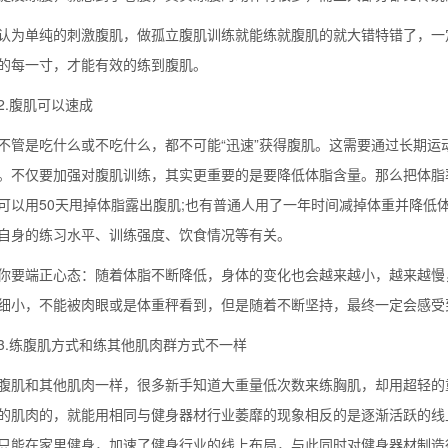
单纯的刺激腹肌，做孤立腹肌训练就能练就腹肌的就大错特错了，一定
的每一寸，才能有效的练到腹肌。
腹肌可以速成
是吃什么或不吃什么，都不可能“迅速”获得腹肌。这需要通过长期运
。不仅要加强对腹肌训练，其实更重要的是要降低体脂含量。那么把体脂
可以用50天甩掉体脂露出腹肌;也有普通人用了一年时间减掉体重并降低
自身的练习水平、训练强度、饮食情况等有关。
端正心态：随着体脂不断降低，身体的变化也会越来越小，越来越慢，
细小，不能被肉眼或是体重秤看到，但是随着不断坚持，最终一定会感受
练腹肌方式和练其他肌肉群方式不一样
和其他肌肉一样，很多新手知道大重量低次数来练胸肌，却用超轻的重
的肌肉的，就能用相同与健身器材行业萎靡的现象相反的是逐渐活跃的线上
只能在家里健身，加速了健身行业的线上布局，与此同时对健身器材制造