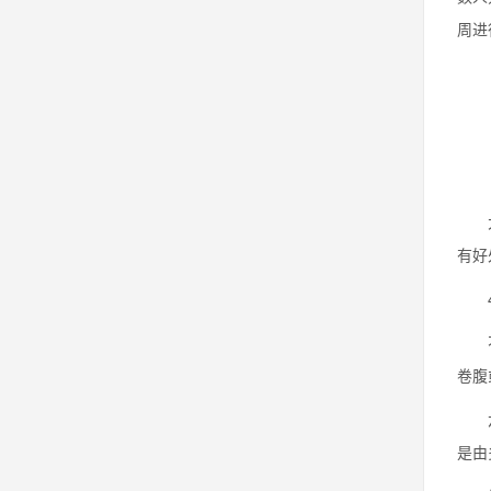
周进
大重
有好
4.
不存
卷腹
六块
是由