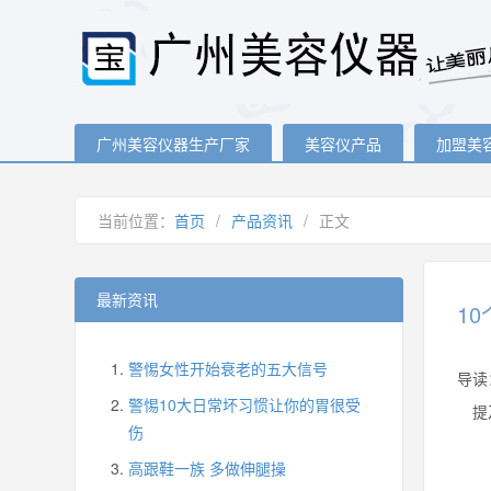
广州美容仪器生产厂家
美容仪产品
加盟美
当前位置：
首页
/
产品资讯
/
正文
最新资讯
1
警惕女性开始衰老的五大信号
导读
警惕10大日常坏习惯让你的胃很受
提及
伤
高跟鞋一族 多做伸腿操