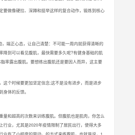
要做像硬拉、深蹲和挺举这样的复合动作，锻炼到核心
动，端正心态，让自己清楚：不可能一周内就获得清晰的
率降到可以看见腹肌，最快需要多久呢?有健身基础的肌
体脂率露出腹肌。要想练出腹肌还是要因人而异，这主要
这个时候要更加坚定信念;这不是没有进步，而是进步
到身体的反馈。
量和超高的次数来训练腹肌。但腹肌也是肌肉，你怎么
行业，尤其是2020年疫情限制了居民出行，使得大多
行业有了小幅度的带动。的方式来练腹肌。也就是说，1