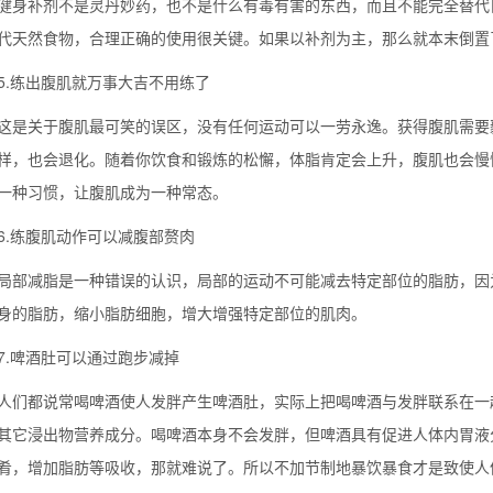
补剂不是灵丹妙药，也不是什么有毒有害的东西，而且不能完全替代自
代天然食物，合理正确的使用很关键。如果以补剂为主，那么就本末倒置
练出腹肌就万事大吉不用练了
关于腹肌最可笑的误区，没有任何运动可以一劳永逸。获得腹肌需要毅
样，也会退化。随着你饮食和锻炼的松懈，体脂肯定会上升，腹肌也会慢
一种习惯，让腹肌成为一种常态。
练腹肌动作可以减腹部赘肉
减脂是一种错误的认识，局部的运动不可能减去特定部位的脂肪，因为
身的脂肪，缩小脂肪细胞，增大增强特定部位的肌肉。
啤酒肚可以通过跑步减掉
都说常喝啤酒使人发胖产生啤酒肚，实际上把喝啤酒与发胖联系在一起
其它浸出物营养成分。喝啤酒本身不会发胖，但啤酒具有促进人体内胃液
肴，增加脂肪等吸收，那就难说了。所以不加节制地暴饮暴食才是致使人