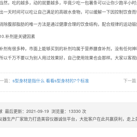
，吃的越多，动的就要越多，毕竟少吃一包薯条可以让你少跑半小时步，如
出一天时间可以吃让自己满足的高碳水食物，可以缓解一下因控制饮食而
腹部脂肪的唯一方法是通过健康合理的饮食结构，配合规律的运动锻
.补剂是关键因素
有很多种，市面上能够买到的补剂均属于营养膳食补剂，没有任何神秘
所以千万不要以为别人用过效果好，自己使用效果也会那样。大家以客观
一篇：
s型身材是指什么 看看s型身材的7个标准
下一篇
球
最后更新：
2021-09-19
浏览量：
13330
次
仪器生产厂家致力打造美容仪器诚信平台，大批客户在此共赢获利，走上