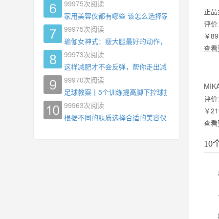
99975
次阅读
正品
家用美容仪都有哪些 该怎么选择家用美容仪
评价
99975
次阅读
￥89
瑜伽女神式：瘦大腿最好的动作，没有之一，为什
查看
99973
次阅读
这样减肥才不会反弹，帮你走出减肥瓶颈
99970
次阅读
MI
足球教案丨5个训练提高脚下控球技术
评价
99963
次阅读
￥21
根据不同的肤质选择合适的美容仪器
查看
1
总结
1.
提及