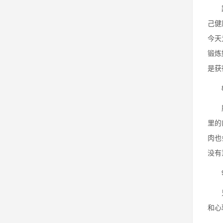
跑步
己健
今天
锻炼
是获
8.
肌肉
里的
肉也
没有
9.
只要
和心