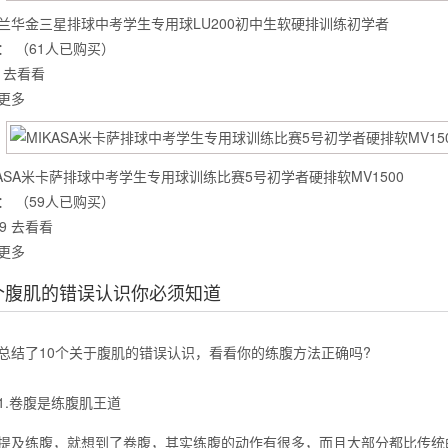
兰华金三星排球中考学生专用球LU200初中生软硬排训练初学者
：
（61人已购买）
去看看
么你练了没效果？
更多
KASA米卡萨排球中考学生专用球训练比赛5号初学者硬排软MV1500
：
（59人已购买）
9
去看看
更多
0个腹肌的错误认识你必须知道
了10个关于腹肌的错误认识，看看你的练腹方法正确吗?
卷腹是练腹肌王道
练腹，就想到了卷腹，其实练腹的动作有很多，而且大部分都比传统的