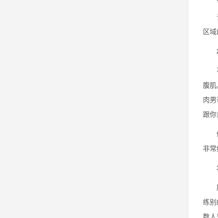
认为
区域
2.
不管
腹肌
肉男
跟你
你要
非常
3.
腹肌
练别
数人