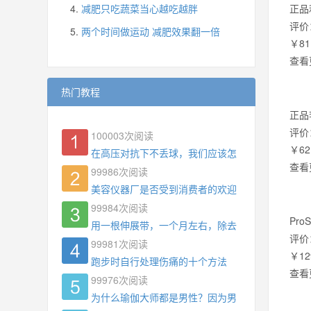
减肥只吃蔬菜当心越吃越胖
正品
评价
两个时间做运动 减肥效果翻一倍
￥81
查看
热门教程
正品
评价
100003
次阅读
￥62
在高压对抗下不丢球，我们应该怎么练?
查看
99986
次阅读
美容仪器厂是否受到消费者的欢迎
99984
次阅读
Pr
用一根伸展带，一个月左右，除去了手臂拜拜肉，
评价
99981
次阅读
￥12
跑步时自行处理伤痛的十个方法
查看
99976
次阅读
为什么瑜伽大师都是男性？因为男权，让女性失去