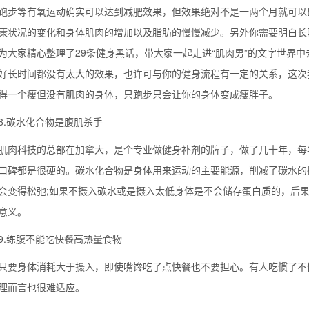
等有氧运动确实可以达到减肥效果，但效果绝对不是一两个月就可以出
康状况的变化和身体肌肉的增加以及脂肪的慢慢减少。另外你需要明白长
为大家精心整理了29条健身黑话，带大家一起走进“肌肉男”的文字世界
好长时间都没有太大的效果，也许可与你的健身流程有一定的关系，这次
得一个瘦但没有肌肉的身体，只跑步只会让你的身体变成瘦胖子。
碳水化合物是腹肌杀手
科技的总部在加拿大，是个专业做健身补剂的牌子，做了几十年，每年
口碑都是很硬的。碳水化合物是身体用来运动的主要能源，削减了碳水的
会变得松弛;如果不摄入碳水或是摄入太低身体是不会储存蛋白质的，后
意义。
练腹不能吃快餐高热量食物
身体消耗大于摄入，即使嘴馋吃了点快餐也不要担心。有人吃惯了不健
理而言也很难适应。