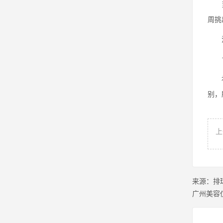
当然
周挑
消除
10
补剂
别，
上
来源：
排
广州美容