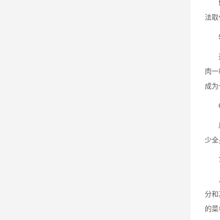
健身
法取
5.
这是
肉一
成为
6.
局部
少全
7.
人们
分和
的菜