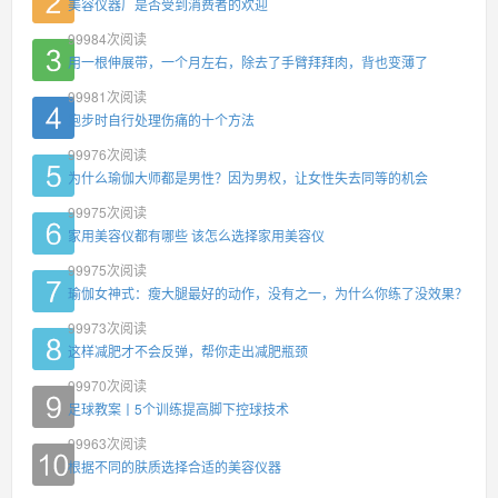
美容仪器厂是否受到消费者的欢迎
99984
次阅读
用一根伸展带，一个月左右，除去了手臂拜拜肉，背也变薄了
99981
次阅读
跑步时自行处理伤痛的十个方法
99976
次阅读
为什么瑜伽大师都是男性？因为男权，让女性失去同等的机会
99975
次阅读
家用美容仪都有哪些 该怎么选择家用美容仪
99975
次阅读
瑜伽女神式：瘦大腿最好的动作，没有之一，为什么你练了没效果？
99973
次阅读
这样减肥才不会反弹，帮你走出减肥瓶颈
99970
次阅读
足球教案丨5个训练提高脚下控球技术
99963
次阅读
根据不同的肤质选择合适的美容仪器