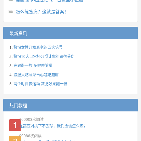
怎么练宽肩？这就是答案！
最新资讯
警惕女性开始衰老的五大信号
警惕10大日常坏习惯让你的胃很受伤
高跟鞋一族 多做伸腿操
减肥只吃蔬菜当心越吃越胖
两个时间做运动 减肥效果翻一倍
热门教程
100003
次阅读
在高压对抗下不丢球，我们应该怎么练?
99986
次阅读