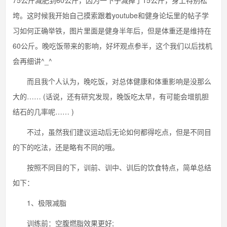
75公斤减肥到60公斤，因为一下子减掉了15公斤，身上特别松
垮。这时候我开始自己摸索跟着youtube和健身论坛里的帖子学
习如何正确举铁，图片里面是健身半年后，但是体重还是维持在
60公斤。晚吃饭带来的影响，好坏观点参半，这个我们以后找机
会再细讲^_^
而且我个人认为，晚吃饭，对总体健康和体重影响是没那么
大的…… (话说，还有研究发现，晚饭吃太早，有可能会增肌胆
结石的几率呢…… )
不过，虽然我们建议运动后无论如何都得吃点，但是不同目
的下的吃法，还是略有不同的哦。
按照不同目的下，训前、训中、训后的饮食特点，简单总结
如下：
1、极限减脂
训练前：空腹燃脂效果更好;