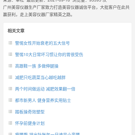
广州美容仪器生产厂家致力打造美容仪器诚信平台，大批客户在此共
赢获利，走上美容仪器厂家精英之路。
相关文章
警惕女性开始衰老的五大信号
警惕10大日常坏习惯让你的胃很受伤
高跟鞋一族 多做伸腿操
减肥只吃蔬菜当心越吃越胖
两个时间做运动 减肥效果翻一倍
都市新男人 健身营养实用贴士
踏板操奇效塑型
怀孕前健身计划
瘦腰腹-排出肚胀气一日速显小蛮腰