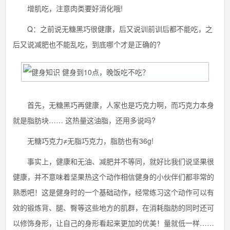
增肌吃，注意肉类要好消化哦!
Q：之前说无糖黑巧很健康，后又说训前训后都不能吃，之
后又说减肥也不能乱吃，到底哪个才是正确的?
首先，无糖黑巧再健康，人家也是巧克力啊，而巧克力本身
就是脂肪块…… 这热量这油脂，还用多说吗?
无糖巧克力≠无脂巧克力，脂肪也有36g!
事实上，健康和无油、减肥并不等同，就好比我们说坚果很
健康，并不意味着坚果热这个动作相信健身的小伙伴们都非常的
熟悉吧！这是健身时的一个基础动作，经常练习这个动作可以有
效的锻炼背、腿、臀等这些地方的肌群，在消耗脂肪的同时还可
以修饰身形，让自己的身形看起来更加的优美！量就低一样……