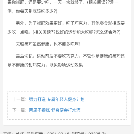
果你减肥，还是要少吃，一天一块就够了。(相关阅读??测一
测，你每天到底该吃多少?)
另外，为了减肥效果更好，吃了巧克力，其他零食就相应要
少吃一点咯。(相关阅读??说好的运动能大吃呢?怎么还会胖?)
无糖黑巧虽然健康，也不能多吃啊!
最后切记，运动前后不要吃巧克力，不管你是健康的黑巧还
是不健康的甜巧克力，以免影响运动效果
上一篇：
强力打造 专属年轻人健身计划
下一篇：
两周不锻炼 健身便会打水漂
来源：
单杠
最后更新：
2021-09-18
浏览量：
93395
次