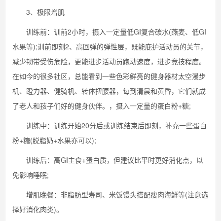
3、极限增肌
训练前：训前2小时，摄入一定量低GI复合碳水(燕麦、低GI
水果等);训前即刻2、高回弹的弹性层，既能庇护活动员的关节，
减少韧带受伤危险，更能进步活动员跑动速度，进步竞技程度。
在如今的很多社区，总能看到一些色彩鲜亮的健身器材太空漫步
机、蹬力器、健骑机、转体扭腰器，每到清晨和黄昏，它们就成
了老人和孩子们好的健身伙伴。，摄入一定量的蛋白粉+糖;
训练中：训练开始20分后或训练结束后即刻，补充一些蛋白
粉+糖(脱脂奶+水果亦可以);
训练后：高GI主食+蛋白质，但建议比平时更好消化点，以
免影响睡眠;
增肌晚餐：非脂肪型寿司、米饭馒头搭配瘦肉海鲜等(注意选
择好消化肉类)。