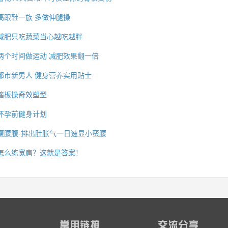
高跟鞋一族 多做伸腿操
减肥只吃蔬菜当心越吃越胖
两个时间做运动 减肥效果翻一倍
都市新男人 健身营养实用贴士
踏板操奇效塑型
怀孕前健身计划
瘦腰腹-排出肚胀气一日速显小蛮腰
怎么练宽肩？这就是答案！