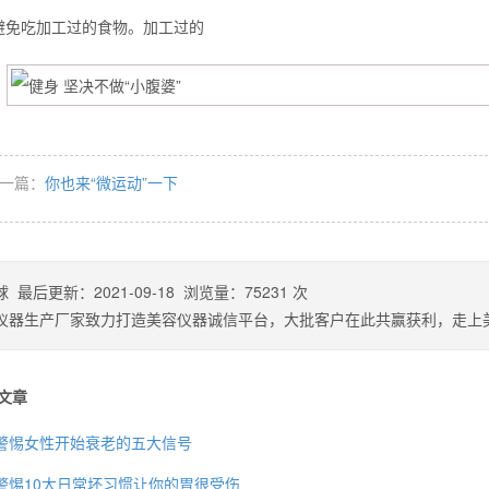
避免吃加工过的食物。加工过的
一篇：
你也来“微运动”一下
球
最后更新：
2021-09-18
浏览量：
75231
次
仪器生产厂家致力打造美容仪器诚信平台，大批客户在此共赢获利，走上
文章
警惕女性开始衰老的五大信号
警惕10大日常坏习惯让你的胃很受伤