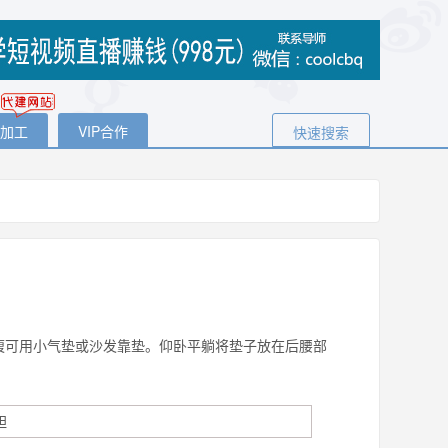
代加工
VIP合作
快速搜索
卷腹可用小气垫或沙发靠垫。仰卧平躺将垫子放在后腰部