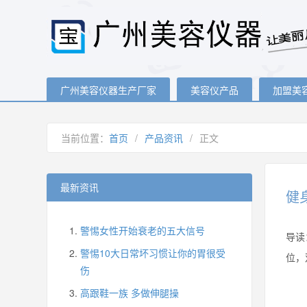
广州美容仪器生产厂家
美容仪产品
加盟美
当前位置：
首页
/
产品资讯
/
正文
最新资讯
健
警惕女性开始衰老的五大信号
导读
警惕10大日常坏习惯让你的胃很受
位，
伤
高跟鞋一族 多做伸腿操