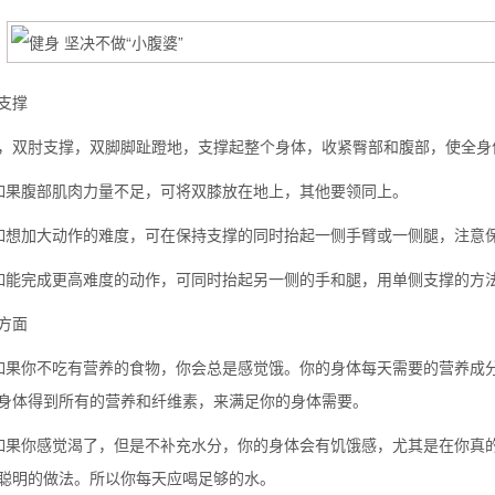
支撑
，双肘支撑，双脚脚趾蹬地，支撑起整个身体，收紧臀部和腹部，使全身保
如果腹部肌肉力量不足，可将双膝放在地上，其他要领同上。
如想加大动作的难度，可在保持支撑的同时抬起一侧手臂或一侧腿，注意
如能完成更高难度的动作，可同时抬起另一侧的手和腿，用单侧支撑的方
方面
如果你不吃有营养的食物，你会总是感觉饿。你的身体每天需要的营养成
身体得到所有的营养和纤维素，来满足你的身体需要。
如果你感觉渴了，但是不补充水分，你的身体会有饥饿感，尤其是在你真
聪明的做法。所以你每天应喝足够的水。