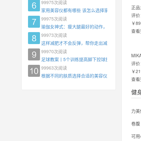
99975
次阅读
正品
家用美容仪都有哪些 该怎么选择家用美容仪
评价
99975
次阅读
￥89
瑜伽女神式：瘦大腿最好的动作，没有之一，为什
查看
99973
次阅读
这样减肥才不会反弹，帮你走出减肥瓶颈
99970
次阅读
MI
足球教案丨5个训练提高脚下控球技术
评价
99963
次阅读
￥21
根据不同的肤质选择合适的美容仪器
查看
健身
力美
卷腹
可用