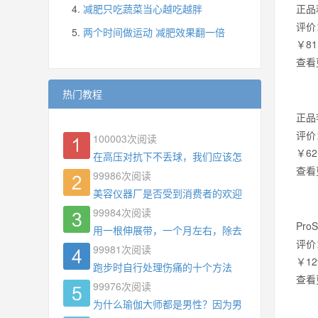
减肥只吃蔬菜当心越吃越胖
正品
评价
两个时间做运动 减肥效果翻一倍
￥81
查看
热门教程
正品
评价
100003
次阅读
￥62
在高压对抗下不丢球，我们应该怎么练?
查看
99986
次阅读
美容仪器厂是否受到消费者的欢迎
99984
次阅读
Pr
用一根伸展带，一个月左右，除去了手臂拜拜肉，
评价
99981
次阅读
￥12
跑步时自行处理伤痛的十个方法
查看
99976
次阅读
为什么瑜伽大师都是男性？因为男权，让女性失去