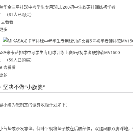
兰华金三星排球中考学生专用球LU200初中生软硬排训练初学者
：
（61人已购买）
去看看
么你练了没效果？
更多
KASA米卡萨排球中考学生专用球训练比赛5号初学者硬排软MV1500
：
（59人已购买）
9
去看看
更多
 坚决不做“小腹婆”
健小编为您制定的健身收腹计划如下：
小气垫或沙发靠垫。仰卧平躺将垫子放在后腰部位，双腿屈膝双脚踩地，