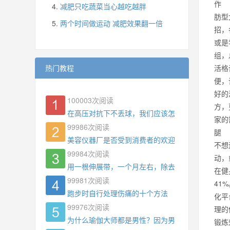
作 
减肥只吃蔬菜当心越吃越胖
肪型
两个时间做运动 减肥效果翻一倍
招，
或是
组，
热门教程
活格
便，
好的
100003
次阅读
方，
在高压对抗下不丢球，我们应该怎么练?
家的
99986
次阅读
腿 
美容仪器厂是否受到消费者的欢迎
不想
99984
次阅读
动，
用一根伸展带，一个月左右，除去了手臂拜拜肉，
在健
99981
次阅读
41
跑步时自行处理伤痛的十个方法
化平
99976
次阅读
理的
为什么瑜伽大师都是男性？因为男权，让女性失去
锻炼