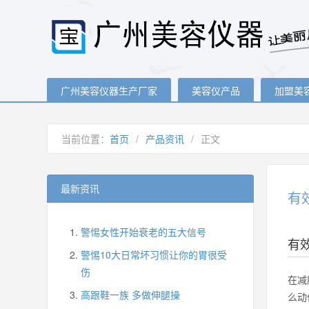
广州美容仪器生产厂家
美容仪产品
加盟美
当前位置：
首页
/
产品资讯
/
正文
最新资讯
有
警惕女性开始衰老的五大信号
有
警惕10大日常坏习惯让你的胃很受
伤
在减
高跟鞋一族 多做伸腿操
么动