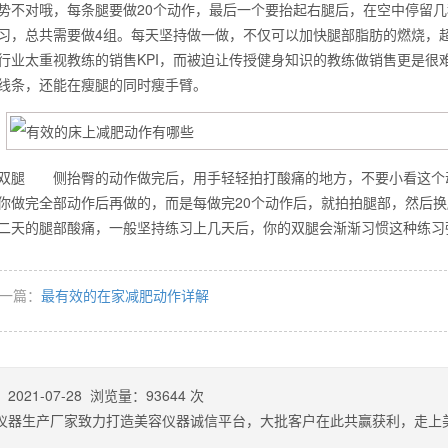
势不对哦，每条腿要做20个动作，最后一个要抬起右腿后，在空中停留几
习，总共需要做4组。每天坚持做一做，不仅可以加快腿部脂肪的燃烧，
行业太重视教练的销售KPI，而被迫让传授健身知识的教练做销售更是很
么你练了没效果？
部线条，还能在瘦腿的同时瘦手臂。
双腿 侧抬臀的动作做完后，用手轻轻拍打酸痛的地方，不要小看这个
你做完全部动作后再做的，而是每做完20个动作后，就拍拍腿部，然后
二天的腿部酸痛，一般坚持练习上几天后，你的双腿会渐渐习惯这种
一篇：
最有效的在家减肥动作详解
：
2021-07-28
浏览量：
93644
次
仪器生产厂家致力打造美容仪器诚信平台，大批客户在此共赢获利，走上