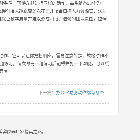
秒钟后，再换左腿进行同样的动作，每条腿各20个为一
超猩创始人跳跳曾多次在公开场合自称人力资源官，认为
难保证教学质量并难以形成和谐、温馨的团队氛围。拉伸
动作，它可以让你放松肌肉，需要注意的是，放松动作不
换腿练习，每次做完一组练习后记得拍打一下双腿，可以缓
练习强度。
下一篇：
办公室减肥动作都有哪些
美容仪器厂家精英之路。