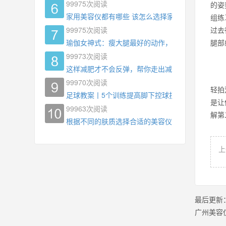
99975
次阅读
的姿
家用美容仪都有哪些 该怎么选择家用美容仪
组练
99975
次阅读
过去
瑜伽女神式：瘦大腿最好的动作，没有之一，为什
腿
99973
次阅读
这样减肥才不会反弹，帮你走出减肥瓶颈
99970
次阅读
轻拍
足球教案丨5个训练提高脚下控球技术
是让
99963
次阅读
解第
根据不同的肤质选择合适的美容仪器
上
最后更新
广州美容