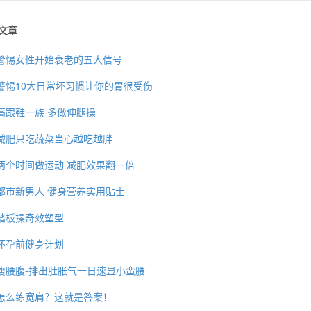
文章
警惕女性开始衰老的五大信号
警惕10大日常坏习惯让你的胃很受伤
高跟鞋一族 多做伸腿操
减肥只吃蔬菜当心越吃越胖
两个时间做运动 减肥效果翻一倍
都市新男人 健身营养实用贴士
踏板操奇效塑型
怀孕前健身计划
瘦腰腹-排出肚胀气一日速显小蛮腰
怎么练宽肩？这就是答案！