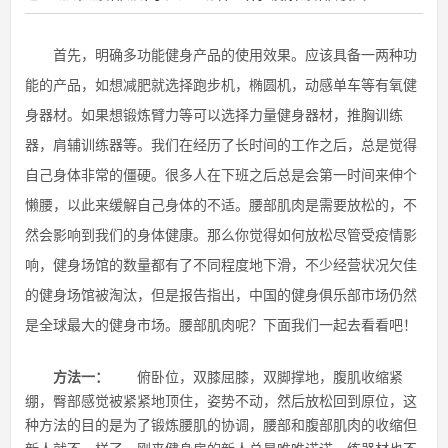
首先，明确多功能健身产品的使用效果。应该具备一两种功
能的产品，如想减肥就选择跑步机，椭圆机，动感单车等有氧健
身器材。如果想锻炼臂力等可以选择力量健身器材，推胸训练
器，肩辅训练器等。我们在经历了长时间的工作之后，总是觉得
自己身体非常的僵硬。很多人在下班之后总是会第一时间来伸个
懒腰，以此来缓解自己身体的不适。腰部肌肉是需要放松的，不
然会影响到我们的身体健康。那么你觉得如何放松尽管受疫情影
响，健身场馆的数量都有了不同程度地下滑，不少经营状况欠佳
的健身场馆被淘汰，但是报告指出，中国的健身俱乐部市场仍然
是全球最大的健身市场。腰部肌肉呢？下面我们一起去看看吧！
方法一：
俯卧位，双膝屈膝，双脚撑地，腹肌收缩紧
绷，臀部感觉被紧紧地顶住，姿势不动，然后放松回到原位，这
种方法的目的是为了锻炼腰肌的协调，腰部和腹部肌肉的收缩但