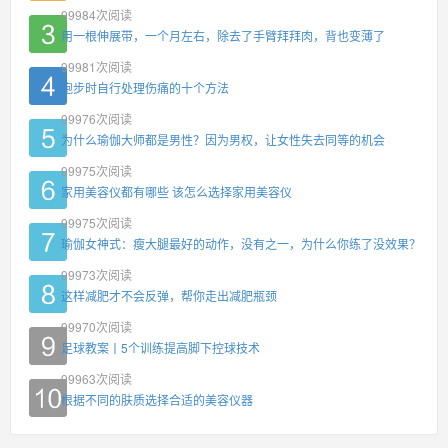
99984
次阅读
用一根伸展带，一个月左右，除去了手臂拜拜肉，背也变薄了
99981
次阅读
跑步时自行处理伤痛的十个方法
99976
次阅读
为什么瑜伽大师都是男性？因为男权，让女性失去同等的机会
99975
次阅读
家用美容仪都有哪些 该怎么选择家用美容仪
99975
次阅读
瑜伽女神式：瘦大腿最好的动作，没有之一，为什么你练了没效果？
99973
次阅读
这样减肥才不会反弹，帮你走出减肥瓶颈
99970
次阅读
足球教案丨5个训练提高脚下控球技术
99963
次阅读
根据不同的肤质选择合适的美容仪器