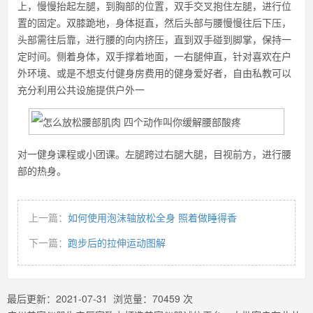
上，慢慢抬起左腿，到胸部的位置，双手交叉抱住左腿，进行位
置的固定。双膝跪地，身体挺直，然后头部与腰慢慢往后下压，
头部需往后靠，进行腰的向内挤压，直到双手碰到脚掌，保持一
定时间。侧着身体，双手撑着地面，一右腿伸直，针对喜欢在户
外环境、或是不想支付健身房费用的健身爱好者，自由私教可以
充分利用公共设施提供户外一
对一健身课程或小团课。左腿跨过右腿大腿，目视前方，进行腰
部的热身。
上一篇：
如何使用泡沫轴放松全身 照着做睡得香
下一篇：
跑步后的拉伸运动图解
最后更新：
2021-07-31
浏览量：
70459
次