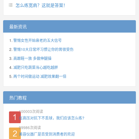
怎么练宽肩？这就是答案！
最新资讯
警惕女性开始衰老的五大信号
警惕10大日常坏习惯让你的胃很受伤
高跟鞋一族 多做伸腿操
减肥只吃蔬菜当心越吃越胖
两个时间做运动 减肥效果翻一倍
热门教程
100003
次阅读
在高压对抗下不丢球，我们应该怎么练?
99986
次阅读
美容仪器厂是否受到消费者的欢迎