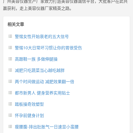
广州美容仪器生产厂家致力打造美容仪器诚信平台，大批客户在此共
赢获利，走上美容仪器厂家精英之路。
相关文章
警惕女性开始衰老的五大信号
警惕10大日常坏习惯让你的胃很受伤
高跟鞋一族 多做伸腿操
减肥只吃蔬菜当心越吃越胖
两个时间做运动 减肥效果翻一倍
都市新男人 健身营养实用贴士
踏板操奇效塑型
怀孕前健身计划
瘦腰腹-排出肚胀气一日速显小蛮腰