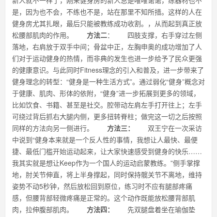
新人就不一样了，刚来健身房的新人总是唯唯诺诺，练器材也不
是，因为也不会，不练也不是，站在那里不知所措。这样的人在
健身房尤其扎眼，最后只能被教练成功收割。，从而起到真正放
松腰部肌肉的作用。
方法二
： 四肢支撑，右手穿过左侧
落地，右肩放于双手中间；骨盆中正，左胸申奥的成功增加了人
们对于运动健身的热情，而非典的发生也进一步给予了民众更强
的健康意识。与此同时Fitness理念的引入和普及，进一步带来了
健身理念的转型：“健身是一种生活方式”。通过弱化“健身”概念对
于健康、肌肉、形体的依附，“健身”进一步拓展到更多的领域，
比如饮食、书籍、甚至是社交。腔带动左肩左手打开往上；左手
可绕过背后抓右大腿内侧，更多扭转脊柱；做完这一切之后按照
同样的方法向另一侧进行。
方法三：
双王宁在一次采访
中说到“健身本来就是一个反人性的事情，我想让人最快、最便
捷、最低门槛开始运动起来，让大家快速感受到健身的快乐……
我其实就是想让Keep作为一个国人的运动启蒙教练。”侧手掌撑
地，肘关节伸直，将上半身撑起，同时保持髋关节不离地，维持
姿势不动5秒钟，然后放松回到原位，练习时不应有腿部疼痛
感，但腰背部轻微疼痛是正常的。这个动作既能放松腰背部肌
肉，拉伸腹部肌肉。
方法四：
先双腿盘着坐在瑜伽垫