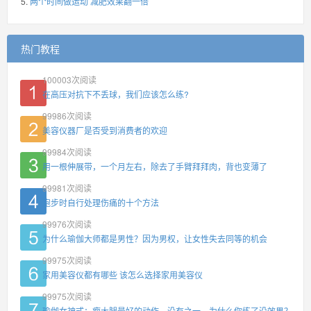
两个时间做运动 减肥效果翻一倍
热门教程
100003
次阅读
在高压对抗下不丢球，我们应该怎么练?
99986
次阅读
美容仪器厂是否受到消费者的欢迎
99984
次阅读
用一根伸展带，一个月左右，除去了手臂拜拜肉，背也变薄了
99981
次阅读
跑步时自行处理伤痛的十个方法
99976
次阅读
为什么瑜伽大师都是男性？因为男权，让女性失去同等的机会
99975
次阅读
家用美容仪都有哪些 该怎么选择家用美容仪
99975
次阅读
瑜伽女神式：瘦大腿最好的动作，没有之一，为什么你练了没效果？