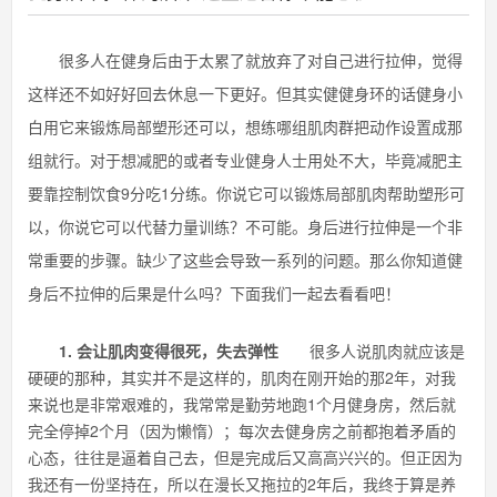
很多人在健身后由于太累了就放弃了对自己进行拉伸，觉得
这样还不如好好回去休息一下更好。但其实健健身环的话健身小
白用它来锻炼局部塑形还可以，想练哪组肌肉群把动作设置成那
组就行。对于想减肥的或者专业健身人士用处不大，毕竟减肥主
要靠控制饮食9分吃1分练。你说它可以锻炼局部肌肉帮助塑形可
以，你说它可以代替力量训练？不可能。身后进行拉伸是一个非
常重要的步骤。缺少了这些会导致一系列的问题。那么你知道健
身后不拉伸的后果是什么吗？下面我们一起去看看吧！
1. 会让肌肉变得很死，失去弹性
很多人说肌肉就应该是
硬硬的那种，其实并不是这样的，肌肉在刚开始的那2年，对我
来说也是非常艰难的，我常常是勤劳地跑1个月健身房，然后就
完全停掉2个月（因为懒惰）；每次去健身房之前都抱着矛盾的
心态，往往是逼着自己去，但是完成后又高高兴兴的。但正因为
我还有一份坚持在，所以在漫长又拖拉的2年后，我终于算是养