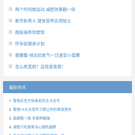
两个时间做运动 减肥效果翻一倍
都市新男人 健身营养实用贴士
踏板操奇效塑型
怀孕前健身计划
瘦腰腹-排出肚胀气一日速显小蛮腰
怎么练宽肩？这就是答案！
最新资讯
警惕女性开始衰老的五大信号
警惕10大日常坏习惯让你的胃很受伤
高跟鞋一族 多做伸腿操
减肥只吃蔬菜当心越吃越胖