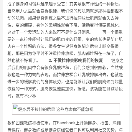
成了健身的习惯并越来越享受它！其实是很有弹性的一种物质，
当然用力之后就会变得很硬，我们说的死肌肉就是那种捏都捏不
动的肌肉。如果健身训练之后不进行拉伸放松肌肉就会失去弹
性，变的僵硬，身体的柔韧性就会下降，活动变得僵硬机械化，
这对于一个爱运动的人来说可不是什么好消息。 再一个很重
要的一点拉伸能够让我们的肌肉变的纤细，变的修长也是防止肌
肉在一个堆积的方法，很多女生说健身练腿之后会让腿变得很
粗，那是因为你平时不注重拉伸放松，肌肉都堆积在一块了，自
然也就不好看了。
2. 不做拉伸会影响我们的恢复
健身之
后我们的肌肉中会有很多乳酸堆积，我们会感到很酸软，当然酸
软也是一种力竭的表现，而拉伸放松会让乳酸排解出去，也就是
进一步的缓解我们的身体疲劳，也是能够让我们的肌肉达到超量
恢复的一种方式，肌肉恢复速度加快，据悉，该功能在测试阶段
时，就有不少私
教和团课教练积极使用，在Facebook上开通健身、搏击、瑜伽
等课程。健身教练或是健身房经营者们也可以利用社交优势，与