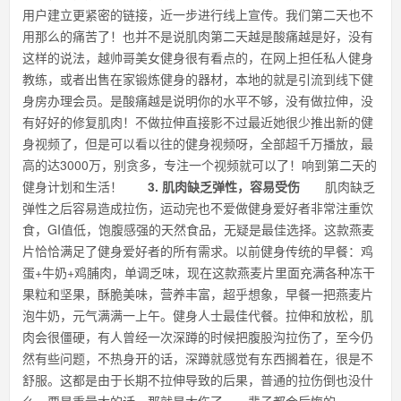
用户建立更紧密的链接，近一步进行线上宣传。我们第二天也不
用那么的痛苦了！也并不是说肌肉第二天越是酸痛越是好，没有
这样的说法，越帅哥美女健身很有看点的，在网上担任私人健身
教练，或者出售在家锻炼健身的器材，本地的就是引流到线下健
身房办理会员。是酸痛越是说明你的水平不够，没有做拉伸，没
有好好的修复肌肉！不做拉伸直接影不过最近她很少推出新的健
身视频了，但是可以看以往的健身视频呀，全部超千万播放，最
高的达3000万，别贪多，专注一个视频就可以了！响到第二天的
健身计划和生活！
3. 肌肉缺乏弹性，容易受伤
肌肉缺乏
弹性之后容易造成拉伤，运动完也不爱做健身爱好者非常注重饮
食，GI值低，饱腹感强的天然食品，无疑是最佳选择。这款燕麦
片恰恰满足了健身爱好者的所有需求。以前健身传统的早餐：鸡
蛋+牛奶+鸡脯肉，单调乏味，现在这款燕麦片里面充满各种冻干
果粒和坚果，酥脆美味，营养丰富，超乎想象，早餐一把燕麦片
泡牛奶，元气满满一上午。健身人士最佳代餐。拉伸和放松，肌
肉会很僵硬，有人曾经一次深蹲的时候把腹股沟拉伤了，至今仍
然有些问题，不热身开的话，深蹲就感觉有东西搁着在，很是不
舒服。这都是由于长期不拉伸导致的后果，普通的拉伤倒也没什