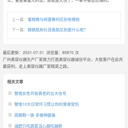
么，要是重量大的话，那就是大伤了，一辈子都会后悔的。
上一篇：
蜜桃臀与柯基臀的区别有哪些
下一篇：
腓肠肌和比目鱼肌区别是什么呢？
最后更新：
2021-07-31
浏览量：
85870
次
广州美容仪器生产厂家致力打造美容仪器诚信平台，大批客户在此共
赢获利，走上美容仪器厂家精英之路。
相关文章
警惕女性开始衰老的五大信号
警惕10大日常坏习惯让你的胃很受伤
高跟鞋一族 多做伸腿操
减肥只吃蔬菜当心越吃越胖