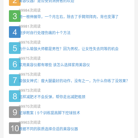
美容仪器厂是否受到消费者的欢迎
99984
次阅读
用一根伸展带，一个月左右，除去了手臂拜拜肉，背也变薄了
99981
次阅读
跑步时自行处理伤痛的十个方法
99976
次阅读
为什么瑜伽大师都是男性？因为男权，让女性失去同等的机会
99975
次阅读
家用美容仪都有哪些 该怎么选择家用美容仪
99975
次阅读
瑜伽女神式：瘦大腿最好的动作，没有之一，为什么你练了没效果？
99973
次阅读
这样减肥才不会反弹，帮你走出减肥瓶颈
99970
次阅读
足球教案丨5个训练提高脚下控球技术
99963
次阅读
根据不同的肤质选择合适的美容仪器