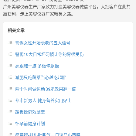
广州美容仪器生产厂家致力打造美容仪器诚信平台，大批客户在此共
赢获利，走上美容仪器厂家精英之路。
相关文章
警惕女性开始衰老的五大信号
警惕10大日常坏习惯让你的胃很受伤
高跟鞋一族 多做伸腿操
减肥只吃蔬菜当心越吃越胖
两个时间做运动 减肥效果翻一倍
都市新男人 健身营养实用贴士
踏板操奇效塑型
怀孕前健身计划
瘦腰腹-排出肚胀气一日速显小蛮腰