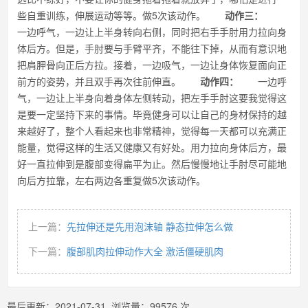
些自重训练，伸展运动等等。做5次该动作。
动作三：
一边呼气，一边让上半身转向右侧，同时把右手手肘用力拉向身
体后方。但是，手肘要与手臂平齐，不能往下掉，从而有意识地
把肩胛骨向正后方拉。接着，一边吸气，一边让身体恢复面向正
前方的姿势，并且双手再次往前伸直。
动作四：
一边呼
气，一边让上半身向着身体左侧转动，把左手手肘这要我觉得这
是要一定坚持下来的事情。毕竟健身可以让自己的身材保持的越
来越好了，整个人看起来也非常精神，觉得每一天都可以充满正
能量，觉得这样的生活又健康又有好处。用力拉向身体后方，最
好一直拉伸到是腹部变得扁平为止。然后慢慢地让手肘尽可能地
向后方拉靠，左右两边各重复做5次该动作。
上一篇：
先拉伸还是先用泡沫轴 静态拉伸怎么做
下一篇：
腹部肌肉拉伸动作大全 激活僵硬肌肉
最后更新：
2021-07-31
浏览量：
99576
次