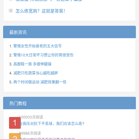
怎么练宽肩？这就是答案！
最新资讯
警惕女性开始衰老的五大信号
警惕10大日常坏习惯让你的胃很受伤
高跟鞋一族 多做伸腿操
减肥只吃蔬菜当心越吃越胖
两个时间做运动 减肥效果翻一倍
热门教程
100003
次阅读
在高压对抗下不丢球，我们应该怎么练?
99986
次阅读