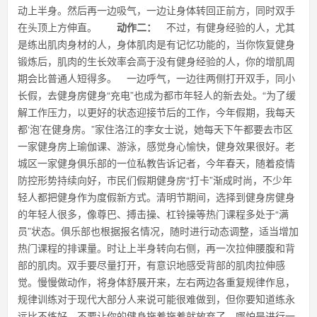
动上半身。然后再一边吸气，一边让身体转回正前方，同时双手
在头顶上方伸直。
动作二：
不过，有健身经验的人，尤其
是练出肌肉身材的人，身体肌肉是有记忆功能的，当你恢复健身
锻炼后，肌肉的生长效率会高于没有健身经验的人，你的增肌周
期会比普通人短得多。 一边呼气，一边往两侧打开双手，同小
长假，去健身房健身“充电”也成为都市年轻人的新去处。“为了缓
解工作压力，以更好的状态迎接节后的工作，今年假期，我每天
都‘泡’在健身房。”家住洛江的李女士说，她每天下午都要去市区
一家健身房上瑜伽课、游泳，感觉身心愉快，健身效果很好。老
城区一家健身俱乐部的一位私教告诉记者，今年春天，随着疫情
防控形势持续向好，市民们假期健身房“打卡”渐成时尚，不少年
轻人都把健身作为度假新方式。清明节期间，选择到健身房健身
的年轻人很多，像尊巴、搏击操、杠铃操等热门课程多处于“满
员”状态。俱乐部也根据报名情况，随时进行动态调整，适当增加
热门课程的排课量。时让上半身转向右侧，再一次拉伸腰腹和背
部的肌肉。双手要尽量打开，有意识地感受背部的肌肉拉伸感
觉。慢慢做动作，将身体舒展开来，左右两边各重复规律作息，
规律训练对于现代大部分人来说可能很难做到，但你要知道练永
远比不练好，不要让你的健身拖着拖着就放弃了，哪怕是进行一