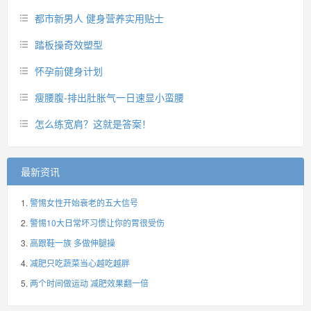
都市新男人 健身营养实用贴士
踏板操奇效塑型
怀孕前健身计划
瘦腰腹-排出肚胀气一日速显小蛮腰
怎么练宽肩？这就是答案！
最新资讯
警惕女性开始衰老的五大信号
警惕10大日常坏习惯让你的胃很受伤
高跟鞋一族 多做伸腿操
减肥只吃蔬菜当心越吃越胖
两个时间做运动 减肥效果翻一倍