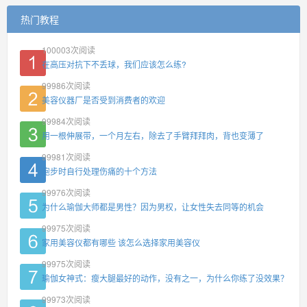
热门教程
100003
次阅读
在高压对抗下不丢球，我们应该怎么练?
99986
次阅读
美容仪器厂是否受到消费者的欢迎
99984
次阅读
用一根伸展带，一个月左右，除去了手臂拜拜肉，背也变薄了
99981
次阅读
跑步时自行处理伤痛的十个方法
99976
次阅读
为什么瑜伽大师都是男性？因为男权，让女性失去同等的机会
99975
次阅读
家用美容仪都有哪些 该怎么选择家用美容仪
99975
次阅读
瑜伽女神式：瘦大腿最好的动作，没有之一，为什么你练了没效果？
99973
次阅读