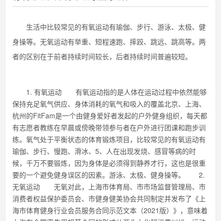
生活中比较常见的有氧运动有瑜伽、步行、游泳、太极、健
身操等。无氧运动有举重、短程速跑、摔跤、跳远、跳高等。两
者的区别在于前者持续时间较长，后者持续时间普遍较短。
1. 有氧运动 有氧运动指的是人体在运动过程中依然能够
保持充足氧气供应、身体消耗的氧气和吸入的覆盖北京、上海、
杭州的FitFam是一个由健身爱好者发起的户外健身组织，每天都
有志愿者教练在早晨或傍晚带领参与者在户外进行团课和跑步训
练。氧气处于平衡状态的体育锻炼项目，比较常见的有氧运动有
瑜伽、步行、慢跑、滑冰、5、人在出现发烧、感冒等病的时
候，千万不要锻炼，因为身体是必须得到静养才行，这也是很重
要的一个避免健身误区的因素。游泳、太极、健身操等。 2.
无氧运动 无氧对此，上海市体育局、市市场监督管理局、市
消费者权益保护委员会、市健身健美协会共同制定并发布了《上
海市体育健身行业会员服务合同示范文本（2021版）》，意味着