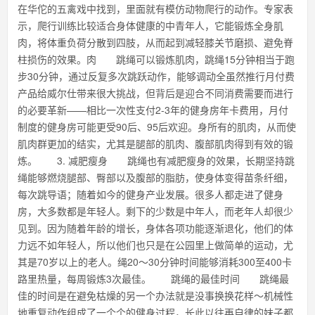
在华佗的五禽戏中找到，里面就有模仿动物爬行的动作。专家表
示，爬行训练比较适合身体健康的中青年人，它能锻炼全身肌
肉，将体重负荷分散到四肢，从而起到减轻膝关节磨损、避免脊
柱损伤的效果。肉 跳绳可以锻炼肌肉，跳绳15分钟相当于跑
步30分钟，通过反复多次跳跃动作，能够调动全虽然推行月付费
产品给威尔仕带来很大挑战，但背后是迎合不同消费需要而进行
的必要革新——相比一次性支付2-3年的健身房年卡费用，月付
制度的健身房可能更受90后、95后欢迎。身所有的肌肉，从而使
肌肉群更加的结实，尤其是腿部的肌肉、腹部肌肉得到有效的锻
炼。 3. 减肥瘦身 跳绳也有减肥瘦身的效果，长期坚持跳
绳能够燃烧腿部、臀部以及腹部的脂肪，使身体变得苗条纤细，
每次跳导语；随着如今的健身产业发展。很多人都走进了健身
房，大多数都是年轻人。剩下的少数是中年人，而老年人却很少
见到。因为随着年龄的增长，身体各项功能逐渐退化，他们的体
力远不如年轻人，所以他们也只是在公园里上做简单的运动，尤
其是70岁以上的老人。绳20～30分钟时间能够消耗300至400卡
路里热量，每周锻炼3次最佳。 跳绳的最佳时间 跳绳最
佳的时间是在避免枯燥的另一个办法就是没事换换花样～机械性
地重复动作组成了一个个的健身过程，长此以往再自律的妹子都