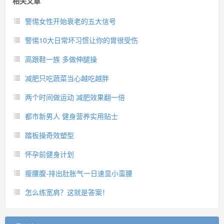
相关文章
警惕女性开始衰老的五大信号
警惕10大日常坏习惯让你的胃很受伤
高跟鞋一族 多做伸腿操
减肥只吃蔬菜当心越吃越胖
两个时间做运动 减肥效果翻一倍
都市新男人 健身营养实用贴士
踏板操奇效塑型
怀孕前健身计划
瘦腰腹-排出肚胀气一日速显小蛮腰
怎么练宽肩？这就是答案！