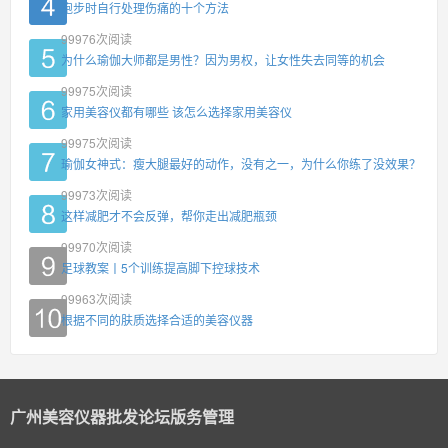
跑步时自行处理伤痛的十个方法
99976
次阅读
为什么瑜伽大师都是男性？因为男权，让女性失去同等的机会
99975
次阅读
家用美容仪都有哪些 该怎么选择家用美容仪
99975
次阅读
瑜伽女神式：瘦大腿最好的动作，没有之一，为什么你练了没效果？
99973
次阅读
这样减肥才不会反弹，帮你走出减肥瓶颈
99970
次阅读
足球教案丨5个训练提高脚下控球技术
99963
次阅读
根据不同的肤质选择合适的美容仪器
广州美容仪器批发论坛版务管理