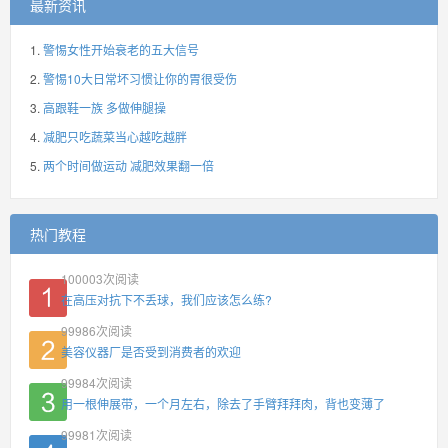
最新资讯
警惕女性开始衰老的五大信号
警惕10大日常坏习惯让你的胃很受伤
高跟鞋一族 多做伸腿操
减肥只吃蔬菜当心越吃越胖
两个时间做运动 减肥效果翻一倍
热门教程
100003
次阅读
在高压对抗下不丢球，我们应该怎么练?
99986
次阅读
美容仪器厂是否受到消费者的欢迎
99984
次阅读
用一根伸展带，一个月左右，除去了手臂拜拜肉，背也变薄了
99981
次阅读