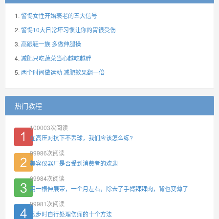
警惕女性开始衰老的五大信号
警惕10大日常坏习惯让你的胃很受伤
高跟鞋一族 多做伸腿操
减肥只吃蔬菜当心越吃越胖
两个时间做运动 减肥效果翻一倍
热门教程
100003
次阅读
在高压对抗下不丢球，我们应该怎么练?
99986
次阅读
美容仪器厂是否受到消费者的欢迎
99984
次阅读
用一根伸展带，一个月左右，除去了手臂拜拜肉，背也变薄了
99981
次阅读
跑步时自行处理伤痛的十个方法