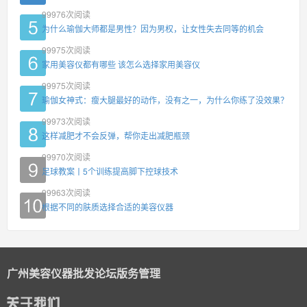
99976
次阅读
为什么瑜伽大师都是男性？因为男权，让女性失去同等的机会
99975
次阅读
家用美容仪都有哪些 该怎么选择家用美容仪
99975
次阅读
瑜伽女神式：瘦大腿最好的动作，没有之一，为什么你练了没效果？
99973
次阅读
这样减肥才不会反弹，帮你走出减肥瓶颈
99970
次阅读
足球教案丨5个训练提高脚下控球技术
99963
次阅读
根据不同的肤质选择合适的美容仪器
广州美容仪器批发论坛版务管理