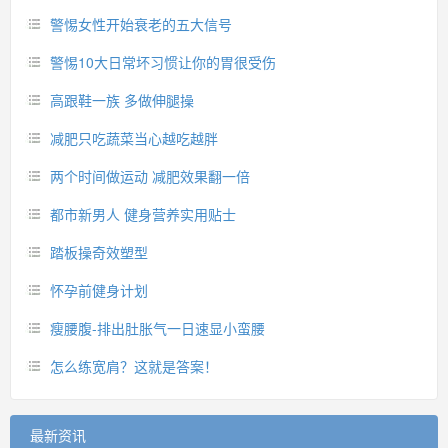
警惕女性开始衰老的五大信号
警惕10大日常坏习惯让你的胃很受伤
高跟鞋一族 多做伸腿操
减肥只吃蔬菜当心越吃越胖
两个时间做运动 减肥效果翻一倍
都市新男人 健身营养实用贴士
踏板操奇效塑型
怀孕前健身计划
瘦腰腹-排出肚胀气一日速显小蛮腰
怎么练宽肩？这就是答案！
最新资讯