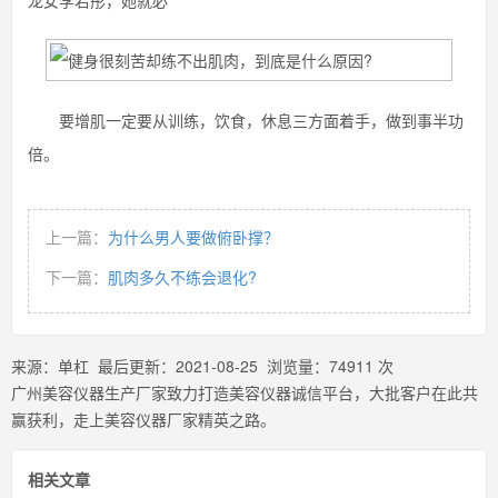
龙女李若彤，她就必
要增肌一定要从训练，饮食，休息三方面着手，做到事半功
倍。
上一篇：
为什么男人要做俯卧撑？
下一篇：
肌肉多久不练会退化?
来源：
单杠
最后更新：
2021-08-25
浏览量：
74911
次
广州美容仪器生产厂家致力打造美容仪器诚信平台，大批客户在此共
赢获利，走上美容仪器厂家精英之路。
相关文章