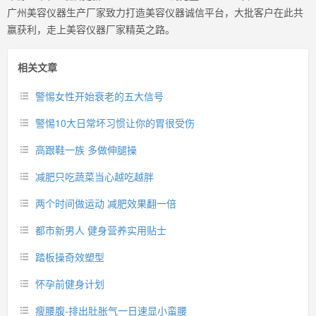
广州美容仪器生产厂家致力打造美容仪器诚信平台，大批客户在此共
赢获利，走上美容仪器厂家精英之路。
相关文章
警惕女性开始衰老的五大信号
警惕10大日常坏习惯让你的胃很受伤
高跟鞋一族 多做伸腿操
减肥只吃蔬菜当心越吃越胖
两个时间做运动 减肥效果翻一倍
都市新男人 健身营养实用贴士
踏板操奇效塑型
怀孕前健身计划
瘦腰腹-排出肚胀气一日速显小蛮腰