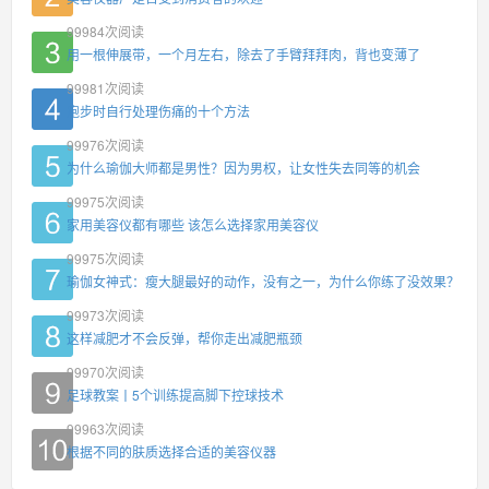
99984
次阅读
用一根伸展带，一个月左右，除去了手臂拜拜肉，背也变薄了
99981
次阅读
跑步时自行处理伤痛的十个方法
99976
次阅读
为什么瑜伽大师都是男性？因为男权，让女性失去同等的机会
99975
次阅读
家用美容仪都有哪些 该怎么选择家用美容仪
99975
次阅读
瑜伽女神式：瘦大腿最好的动作，没有之一，为什么你练了没效果？
99973
次阅读
这样减肥才不会反弹，帮你走出减肥瓶颈
99970
次阅读
足球教案丨5个训练提高脚下控球技术
99963
次阅读
根据不同的肤质选择合适的美容仪器