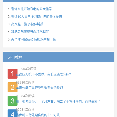
警惕女性开始衰老的五大信号
警惕10大日常坏习惯让你的胃很受伤
高跟鞋一族 多做伸腿操
减肥只吃蔬菜当心越吃越胖
两个时间做运动 减肥效果翻一倍
热门教程
100003
次阅读
在高压对抗下不丢球，我们应该怎么练?
99986
次阅读
美容仪器厂是否受到消费者的欢迎
99984
次阅读
用一根伸展带，一个月左右，除去了手臂拜拜肉，背也变薄了
99981
次阅读
跑步时自行处理伤痛的十个方法