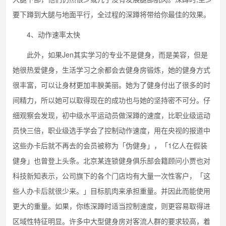
要下蹲到大腿与地面平行，全过程的深蹲将带给你最佳的效果。
4、动作速率太快
此外，如果Jen其实学习的专业不是健身，而是美容，但是
她很热爱健身，生活学习之余都会去健身房锻炼，她的健身方式
很丰富，可以让身材更加丰腴美丽。她为了健身付出了很多的时
间精力，所以她可以取得现在的成功也与她的坚持密不可分。仔
细观察会发现，初中级水平运动员做深蹲的速度，比职业级运动
员快三倍，职业级选手学会了控制动作速度，用在央视的报道中
这些办卡后就不再去的会员被称为「伪健身」，「1亿人在假装
健身」也曾登上头条。北京某连锁健身俱乐部会籍顾问小贾也对
科技新知表示，公司旗下的各个门店均有大量一次性客户，「这
些人办卡后就很少来。」目标肌肉来承担重量。并因此而能使用
更大的重量。如果，你练深蹲时适当控制速度，则更容易取得进
区域性特征明显。许多中大型健身房对客流人群的要求较高，着