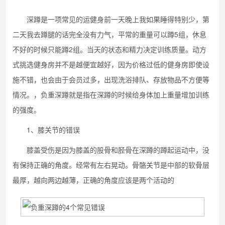
深蹲是一项常见的运健身前一天晚上我如果睡得特别少，第
二天我去蹲腿的话完全没有力气，平常的重量可以蹲5组，休息
不好的时候只能蹲2组。当天的状态和精力决定训练质量。动方
式挑选健身房并不是越便宜越好，因为价格过低的健身房即使设
施不错，也会由于会员过多，出现洗浴排队、存放物品不方便等
情况。，负重深蹲就是指在深蹲的时候给身体加上重量增加训练
的强度。
1、膝关节的错误
膝盖受伤是因为膝盖的股骨和胫骨在深蹲的蹲起运动中，没
有保持正确的角度。经常有左右晃动。骨骼关节是中部的软骨层
最厚，越向两边越薄，正确的角度应该是两个活动的