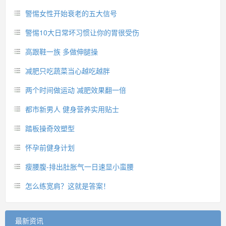
警惕女性开始衰老的五大信号
警惕10大日常坏习惯让你的胃很受伤
高跟鞋一族 多做伸腿操
减肥只吃蔬菜当心越吃越胖
两个时间做运动 减肥效果翻一倍
都市新男人 健身营养实用贴士
踏板操奇效塑型
怀孕前健身计划
瘦腰腹-排出肚胀气一日速显小蛮腰
怎么练宽肩？这就是答案！
最新资讯