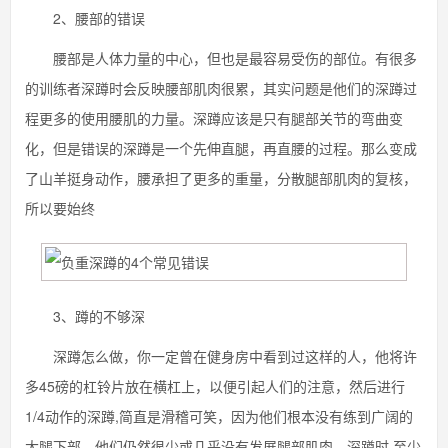
2、腰部的错误
腰部是人体力量的中心，但也是最容易受伤的部位。有很多
的训练者深蹲时会反映腰部肌肉很累，其实问题是他们的深蹲过
程更多的使用腰肌的力量。深蹲应该是只有腿部关节的弯曲变
化，但是错误的深蹲是一个先伸直腿，再直腰的过程。那么变成
了山羊挺身动作，腰承担了更多的重量，分散腿部肌肉的复核，
所以要始终
3、蹲的不够深
深蹲怎么做，你一定曾在健身房中看到过这样的人，他将许
多45磅的杠铃片放在横杠上，以便引起人们的注意，然后进行
1/4动作的深蹲,简直是滑稽可笑，因为他们根本没有练到广阔的
大腿下部，他们仍然很少或几乎没有发展腿部肌肉。深蹲时,至少