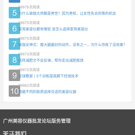
99976
次阅读
为什么瑜伽大师都是男性？因为男权，让女性失去同等的机会
99975
次阅读
家用美容仪都有哪些 该怎么选择家用美容仪
99975
次阅读
瑜伽女神式：瘦大腿最好的动作，没有之一，为什么你练了没效果？
99973
次阅读
这样减肥才不会反弹，帮你走出减肥瓶颈
99970
次阅读
足球教案丨5个训练提高脚下控球技术
99963
次阅读
根据不同的肤质选择合适的美容仪器
广州美容仪器批发论坛版务管理