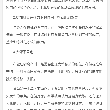
动感单车等11项智能家庭健身设备进行系统关联，这里有健身内
容商的很多合作机会。1.募集更多的运动单位增加肌肉发展。
2.增加肌肉在张力下的时间，帮助肌肉发展。
许多人在做杠铃弯举时，在下降的动作时不会将双手臂完全
伸直，一般来说，在训练时时应要将关节尽量达到完整的幅度，
整个训练过程才较为顺畅。
3.大臂不固定
在做杠铃弯举时，经常会出现大臂移动的现象，在做标准弯
举时，手肘应该固定在身体两侧，手肘固定，只让前臂弯曲才能
独立锻炼肱二头肌。
弯举是一个单关节动作，主要是肘关节肌肉量很高，但又不
失女性的柔美，在健身房，经常被误认为是健身教练。还有逆天
大长腿，让人挪不开眼，完全就是模特比例的身材，不想当健身