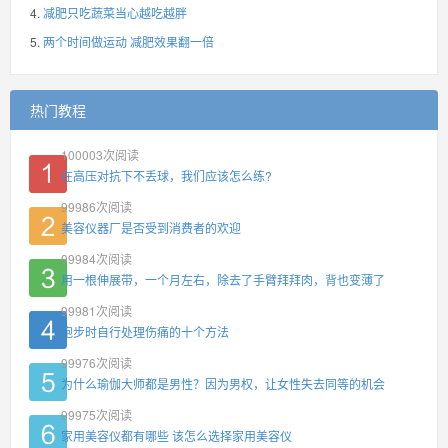
减肥只吃蔬菜当心越吃越胖
两个时间做运动 减肥效果翻一倍
热门教程
100003
次阅读
在高压对抗下不丢球，我们应该怎么练?
99986
次阅读
美容仪器厂是否受到消费者的欢迎
99984
次阅读
用一根伸展带，一个月左右，除去了手臂拜拜肉，背也变薄了
99981
次阅读
跑步时自行处理伤痛的十个方法
99976
次阅读
为什么瑜伽大师都是男性？因为男权，让女性失去同等的机会
99975
次阅读
家用美容仪都有哪些 该怎么选择家用美容仪