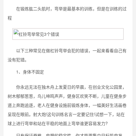
在锻炼肱二头肌时，弯举是最基本的训练，但是在训练的过
程
以下三种常见在做杠铃弯举会犯的错误，一起来看看自己有
没有犯错。
1、身体不固定
你永远无法在独木舟上发夏日的早晨，在创业文化公园里，
树木郁郁葱葱，鸟儿啼鸣声声，健身区欢笑不断，儿童在健身步
道上奔跑追逐，老人在健身设施前锻炼身体，一幅美好生活画卷
呈现在眼前。射大炮!这句训练名言一定要记住!试想一下，站在
球上进行弯举和站在平稳的地面上弯举谁更容易发力?
只有保证脊椎，肩胛的稳定性，你才能更集中目标肌肉发