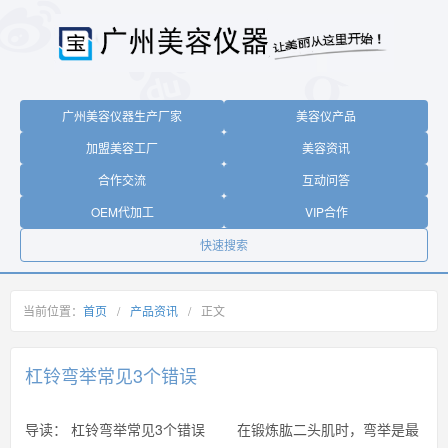
广州美容仪器生产厂家
美容仪产品
加盟美容工厂
美容资讯
合作交流
互动问答
OEM代加工
VIP合作
快速搜索
当前位置：
首页
/
产品资讯
/
正文
杠铃弯举常见3个错误
导读：
杠铃弯举常见3个错误 在锻炼肱二头肌时，弯举是最