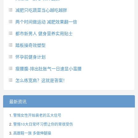
减肥只吃蔬菜当心越吃越胖
两个时间做运动 减肥效果翻一倍
都市新男人 健身营养实用贴士
踏板操奇效塑型
怀孕前健身计划
瘦腰腹-排出肚胀气一日速显小蛮腰
怎么练宽肩？这就是答案！
最新资讯
警惕女性开始衰老的五大信号
警惕10大日常坏习惯让你的胃很受伤
高跟鞋一族 多做伸腿操