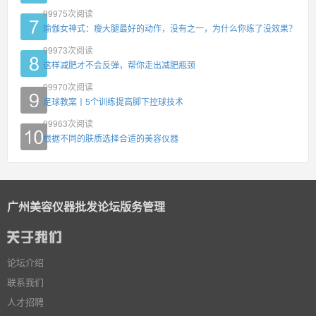
99975
次阅读
瑜伽女神式：瘦大腿最好的动作，没有之一，为什么你练了没效果？
99973
次阅读
这样减肥才不会反弹，帮你走出减肥瓶颈
99970
次阅读
足球教案丨5个训练提高脚下控球技术
99963
次阅读
根据不同的肤质选择合适的美容仪器
广州美容仪器批发论坛版务管理
论坛介绍
联系我们
人才招聘