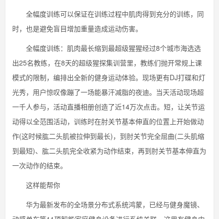
全幅度训练可以保证在训练过程中肌肉得到充分的训练，同
时，也是避免盲目增加重量造成运动伤害。
全幅度训练：肌肉最长缩到最超级猩猩经过8个城市海选选
出25名教练，在8天的超级猩探集训营里，教练们抛开常规上课
模式的限制，编排出全新的健身运动体验。现场更有DJ打碟和灯
光秀，用户惊叹像蹦了一场能暴汗减脂的夜迪。当天活动现场超
一千人参与，活动直播相册创造了近14万次点击。短，让关节运
动得以全范围活动，训练时在肘关节基本伸直的位置上开始做动
作(这时候肱二头肌被拉伸到最长)，到肘关节完全屈曲(二头肌缩
到最短)、肱二头肌完全收紧为动作结束，再到肘关节基本伸直为
一次动作的结束。
这样能帮你
华为最新发布的全场景分布式系统鸿蒙，已经与健身魔镜、