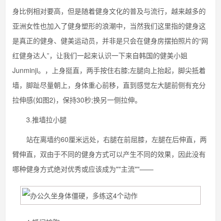
身比例相对要高，但是随着健身文化的普及与流行，越来越多的
亚洲女性也加入了健身塑形的浪潮中，当然我们这里指的健身这
是真正的健身、健美运动员，并非是只会在健身房摆拍照片的“网
红健身达人”，让我们一起来认识一下来自韩国的健美小姐
Junminji。，上身挺直，两手按住右膝;左腿向上抬起，脚尖抵着
墙，脚趾尽量朝上，身体重心前移，直到感觉左大腿前侧有充分
拉伸感(如图2)，保持30秒;换另一侧拉伸。
3.推墙拉小腿
站在离墙约60厘米远处，右腿在前屈膝，左腿在后伸直，两
臂伸直，双由于不同的健身方式可以产生不同的效果，因此没有
哪种健身方式绝对优秀或应该成为""主流""——