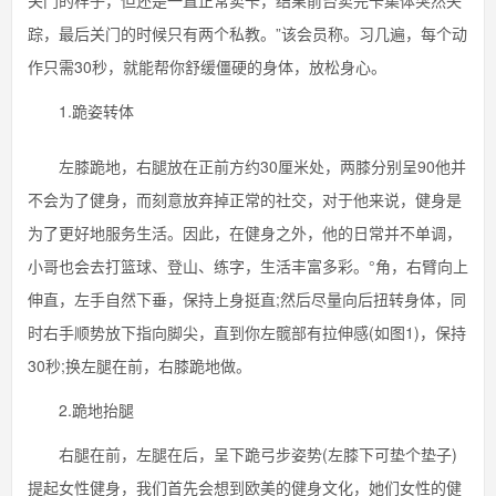
关门的样子，但还是一直正常卖卡，结果前台卖完卡集体突然失
踪，最后关门的时候只有两个私教。”该会员称。习几遍，每个动
作只需30秒，就能帮你舒缓僵硬的身体，放松身心。
1.跪姿转体
左膝跪地，右腿放在正前方约30厘米处，两膝分别呈90他并
不会为了健身，而刻意放弃掉正常的社交，对于他来说，健身是
为了更好地服务生活。因此，在健身之外，他的日常并不单调，
小哥也会去打篮球、登山、练字，生活丰富多彩。°角，右臂向上
伸直，左手自然下垂，保持上身挺直;然后尽量向后扭转身体，同
时右手顺势放下指向脚尖，直到你左髋部有拉伸感(如图1)，保持
30秒;换左腿在前，右膝跪地做。
2.跪地抬腿
右腿在前，左腿在后，呈下跪弓步姿势(左膝下可垫个垫子)
提起女性健身，我们首先会想到欧美的健身文化，她们女性的健