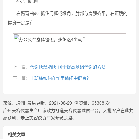
4.抓门扩胸
右臂弯曲90°抓住门框或墙角，肘部与肩膀齐平，右正确的
健身一定是有
上一篇：
代谢快燃脂快 10个提高基础代谢的方法
下一篇：
上班族如何在忙里偷闲中健身？
来源：
瑜伽
最后更新：
2021-08-29
浏览量：
65308
次
广州美容仪器生产厂家致力打造美容仪器诚信平台，大批客户在此共
赢获利，走上美容仪器厂家精英之路。
相关文章