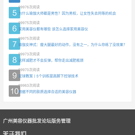
99976
次阅读
为什么瑜伽大师都是男性？因为男权，让女性失去同等的机会
99975
次阅读
家用美容仪都有哪些 该怎么选择家用美容仪
99975
次阅读
瑜伽女神式：瘦大腿最好的动作，没有之一，为什么你练了没效果？
99973
次阅读
这样减肥才不会反弹，帮你走出减肥瓶颈
99970
次阅读
足球教案丨5个训练提高脚下控球技术
99963
次阅读
根据不同的肤质选择合适的美容仪器
广州美容仪器批发论坛版务管理