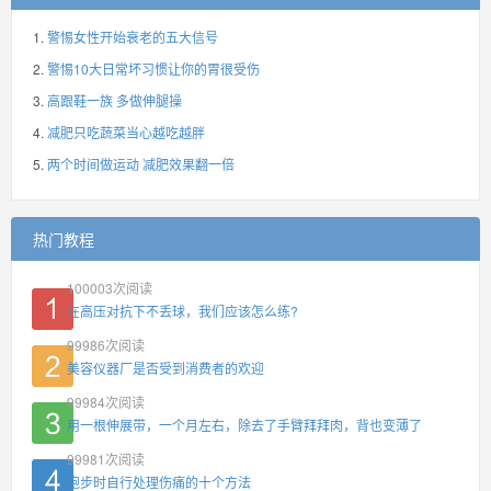
警惕女性开始衰老的五大信号
警惕10大日常坏习惯让你的胃很受伤
高跟鞋一族 多做伸腿操
减肥只吃蔬菜当心越吃越胖
两个时间做运动 减肥效果翻一倍
热门教程
100003
次阅读
在高压对抗下不丢球，我们应该怎么练?
99986
次阅读
美容仪器厂是否受到消费者的欢迎
99984
次阅读
用一根伸展带，一个月左右，除去了手臂拜拜肉，背也变薄了
99981
次阅读
跑步时自行处理伤痛的十个方法