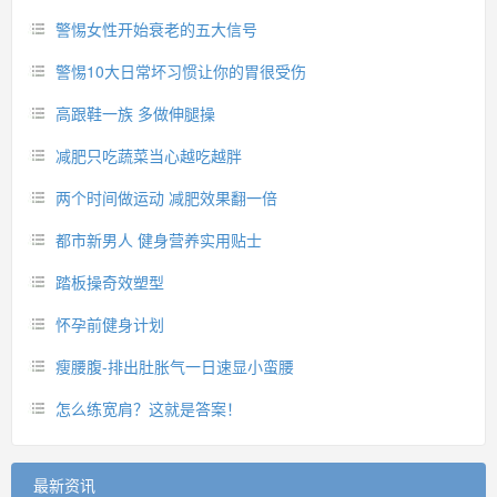
警惕女性开始衰老的五大信号
警惕10大日常坏习惯让你的胃很受伤
高跟鞋一族 多做伸腿操
减肥只吃蔬菜当心越吃越胖
两个时间做运动 减肥效果翻一倍
都市新男人 健身营养实用贴士
踏板操奇效塑型
怀孕前健身计划
瘦腰腹-排出肚胀气一日速显小蛮腰
怎么练宽肩？这就是答案！
最新资讯