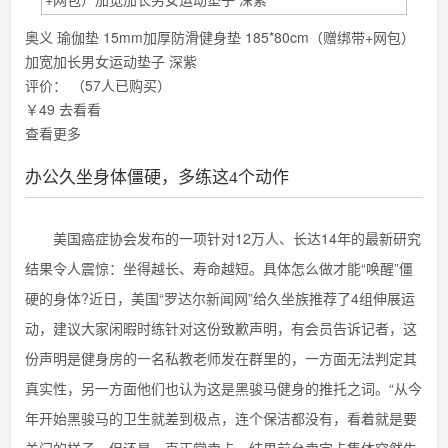
奥义 瑜伽垫 15mm加厚防滑健身垫 185*80cm（赠绑带+网包）
加宽加长男女运动垫子 深紫
评价：
（57人已购买）
￥49
去看看
查看更多
办公久坐身体僵硬，多练这4个动作
美国癌症协会发布的一项针对12万人、长达14年的最新研究
结果令人震惊：坐得越长、寿命越短。具体怎么做才能“唤醒”僵
硬的身体?近日，美国“罗达尔新闻网”给久坐族推荐了4组伸展运
动，建议大家闲暇时练针对这份致歉声明，有会员告诉记者，这
份声明是健身房的一名私教老师发在群里的，一方面无法判定其
真实性，另一方面他们也认为这是黑骏马健身的推托之词。“从今
年开始黑骏马的卫生就差到极点，连个保洁都没有，看着就是要