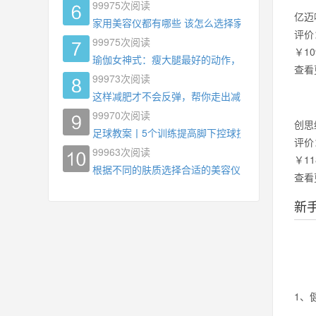
99975
次阅读
亿迈
家用美容仪都有哪些 该怎么选择家用美容仪
评价
99975
次阅读
￥10
瑜伽女神式：瘦大腿最好的动作，没有之一，为什
查看
99973
次阅读
这样减肥才不会反弹，帮你走出减肥瓶颈
99970
次阅读
创思
足球教案丨5个训练提高脚下控球技术
评价
99963
次阅读
￥11
根据不同的肤质选择合适的美容仪器
查看
新
1、