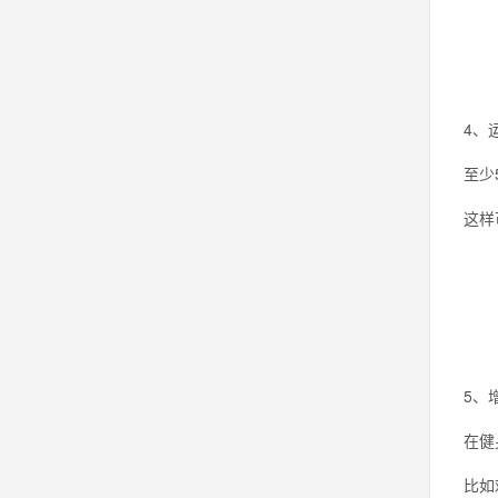
4、
至少
这样
5、
在健
比如