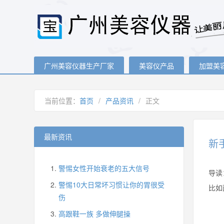
广州美容仪器生产厂家
美容仪产品
加盟美
当前位置：
首页
/
产品资讯
/
正文
最新资讯
新
警惕女性开始衰老的五大信号
导读
警惕10大日常坏习惯让你的胃很受
比如
伤
高跟鞋一族 多做伸腿操