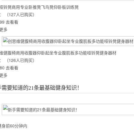
哑铃凳商用专业卧推凳飞鸟凳仰卧板训练凳
：
（127人已购买）
99
去看看
么你练了没效果？
更多
维健腹椅商用收腹器仰卧起坐专业腹肌板多功能哑铃凳健身器材
：
（126人已购买）
80
去看看
更多
手需要知道的21条最基础健身知识！
健身前60分钟内