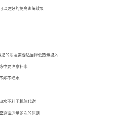
可以更好的提高训练效果
减脂的朋友需要适当降低热量摄入
练中要注意补水
不能不喝水
缺水不利于机体代谢
应遵循少量多次的原则