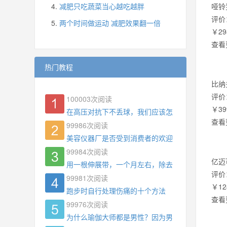
减肥只吃蔬菜当心越吃越胖
哑铃
评价
两个时间做运动 减肥效果翻一倍
￥29
查看
热门教程
比纳
评价
100003
次阅读
￥39
在高压对抗下不丢球，我们应该怎么练?
查看
99986
次阅读
美容仪器厂是否受到消费者的欢迎
99984
次阅读
亿迈
用一根伸展带，一个月左右，除去了手臂拜拜肉，
评价
99981
次阅读
￥12
跑步时自行处理伤痛的十个方法
查看
99976
次阅读
为什么瑜伽大师都是男性？因为男权，让女性失去