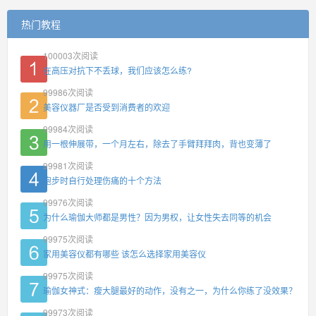
热门教程
100003
次阅读
在高压对抗下不丢球，我们应该怎么练?
99986
次阅读
美容仪器厂是否受到消费者的欢迎
99984
次阅读
用一根伸展带，一个月左右，除去了手臂拜拜肉，背也变薄了
99981
次阅读
跑步时自行处理伤痛的十个方法
99976
次阅读
为什么瑜伽大师都是男性？因为男权，让女性失去同等的机会
99975
次阅读
家用美容仪都有哪些 该怎么选择家用美容仪
99975
次阅读
瑜伽女神式：瘦大腿最好的动作，没有之一，为什么你练了没效果？
99973
次阅读