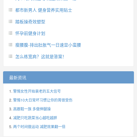
都市新男人 健身营养实用贴士
踏板操奇效塑型
怀孕前健身计划
瘦腰腹-排出肚胀气一日速显小蛮腰
怎么练宽肩？这就是答案！
最新资讯
警惕女性开始衰老的五大信号
警惕10大日常坏习惯让你的胃很受伤
高跟鞋一族 多做伸腿操
减肥只吃蔬菜当心越吃越胖
两个时间做运动 减肥效果翻一倍