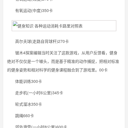
有氧运动(中度)350卡
高尔夫球(走路自背球杆)270卡
锯木4探案编辑当时关注了这款游戏，从用户反馈看，健身
绝对不仅仅是一个噱头，而是基于精准的动作捕捉，把相对标准
的健身姿势和相对科学的健身课程融合到了游戏里。00卡
体能训练300卡
走步机(一小时6公里)345卡
轮式溜冰350卡
跳绳660卡
郊外滑雪(一小时8公里)600卡