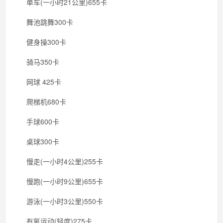
单车(一小时21公里)655卡
舞池跳舞300卡
健身操300卡
骑马350卡
网球 425卡
爬梯机680卡
手球600卡
桌球300卡
慢走(一小时4公里)255卡
慢跑(一小时9公里)655卡
游泳(一小时3公里)550卡
有氧运动(轻度)275卡