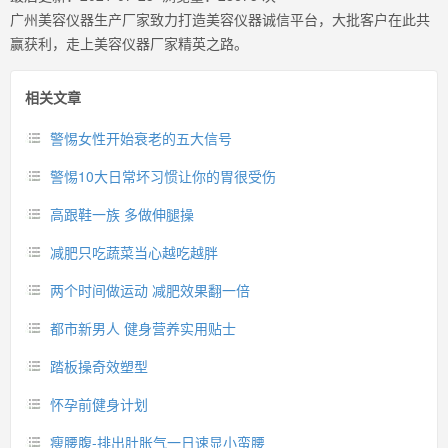
广州美容仪器生产厂家致力打造美容仪器诚信平台，大批客户在此共
赢获利，走上美容仪器厂家精英之路。
相关文章
警惕女性开始衰老的五大信号
警惕10大日常坏习惯让你的胃很受伤
高跟鞋一族 多做伸腿操
减肥只吃蔬菜当心越吃越胖
两个时间做运动 减肥效果翻一倍
都市新男人 健身营养实用贴士
踏板操奇效塑型
怀孕前健身计划
瘦腰腹-排出肚胀气一日速显小蛮腰