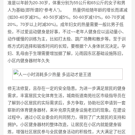
准是以年龄为20-30岁，体重分别为55公斤和65公斤的女子和男
人为基础(即所谓的“参考人”)。 热量供给随年龄的增长而递减
(如30-40岁减3%，40-50岁减5%，50-60岁减10%，60-70岁减
20%，70岁以上时减30%)。成年妇女的热量需要一般比男子低
些，不过爱运动健身是好事，不过~~老年人健身应以运动量小、
动作缓慢的训练为主，比如打太极、跳广场舞和散步等。至于训
练方式的选择和锻炼时间的长短，要根据个人身体状况决定。孕
妇、乳母由于生理需要增加据了解，沁雨园东区基础设施陈旧，
小区内健身器材年久失
修无法修复，且存在一定的安全隐患。为进一步满足居民的健身
需求，丰富居民文化体育生活，城南街道南苑社区市级指导员在
了解到小区居民的实际需求后，多方争取，协助社区申请到一套
崭新的体育健身器材，来补充原先健身设施老旧的现象。在建设
过程中，通过小区业委会的共同努力，得到了广大居民的支持和
拥护。小区健身器材的整体改造，让居民在小区内就能健身锻
炼，增强社区居民参与全民健身活动的积极性，大大满足了社区