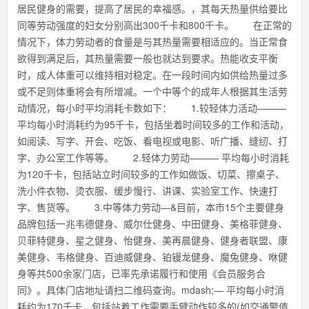
居民健身的需要，提高了居民的幸福感。，其每天热量供给要比
同等劳动强度的妇女分别高出300千卡和800千卡。 在正常的
情况下，体力劳动者的食量是与其热量需要相适应的。当正常食
欲得到满足后，其热量需要一般也就达到要求。热能收支平衡
时，成人体重可以维持相对稳定。在一段时间内如供给热量过多
或不足则体重将会有所增减。一个中等个的成年人根据其生活劳
动情况，每小时平均消耗卡数如下： 1.较轻体力活动———
平均每小时消耗约为95千卡，包括坐着时间较多的工作和活动，
如阅读、写字、开会、吃饭、看电视或电影、听广播、缝纫、打
字、办公室工作等等。 2.轻体力劳动——— 平均每小时消耗
为120千卡，包括站立时间较多的工作如做饭、切菜、擦桌子、
洗小件衣物、烫衣服、缓步慢行、讲课、实验室工作、快速打
字、售货等。 3.中等体力劳动—&目前，本市15个主要健身
品牌包括一兆韦德健身、威尔仕健身、中田健身、美格菲健身、
贝菲特健身、星之健身、怡健身、美再晨健身、健身者联盟、康
美健身、韦格健身、百迪威健身、铂镘龙健身、魔兔健身、咻健
身等共500余家门店，已率先承诺履行和使用《会员服务合
同》。具体门店地址请扫二维码查询。mdash;— 平均每小时消
耗约为170千卡，包括站着工作需要手臂动作较多的(如交通警值