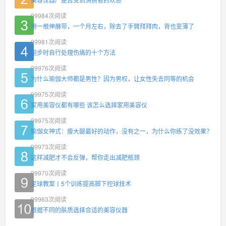
99984
次阅读
用一根伸展带，一个月左右，除去了手臂拜拜肉，背也变薄了
99981
次阅读
跑步时自行处理伤痛的十个方法
99976
次阅读
为什么瑜伽大师都是男性？因为男权，让女性失去同等的机会
99975
次阅读
家用美容仪都有哪些 该怎么选择家用美容仪
99975
次阅读
瑜伽女神式：瘦大腿最好的动作，没有之一，为什么你练了没效果？
99973
次阅读
这样减肥才不会反弹，帮你走出减肥瓶颈
99970
次阅读
足球教案丨5个训练提高脚下控球技术
99963
次阅读
根据不同的肤质选择合适的美容仪器