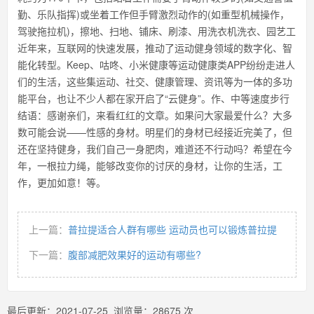
勤、乐队指挥)或坐着工作但手臂激烈动作的(如重型机械操作，
驾驶拖拉机)，擦地、扫地、铺床、刷漆、用洗衣机洗衣、园艺工
近年来，互联网的快速发展，推动了运动健身领域的数字化、智
能化转型。Keep、咕咚、小米健康等运动健康类APP纷纷走进人
们的生活，这些集运动、社交、健康管理、资讯等为一体的多功
能平台，也让不少人都在家开启了“云健身”。作、中等速度步行
结语：感谢亲们，来看红红的文章。如果问大家最爱什么？大多
数可能会说——性感的身材。明星们的身材已经接近完美了，但
还在坚持健身，我们自己一身肥肉，难道还不行动吗？希望在今
年，一根拉力绳，能够改变你的讨厌的身材，让你的生活，工
作，更加如意！等。
上一篇：
普拉提适合人群有哪些 运动员也可以锻炼普拉提
下一篇：
腹部减肥效果好的运动有哪些?
最后更新：
2021-07-25
浏览量：
28675
次