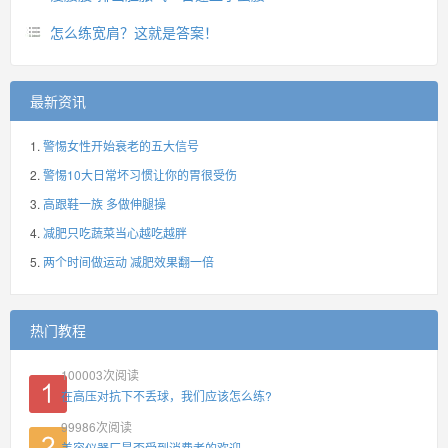
怎么练宽肩？这就是答案！
最新资讯
警惕女性开始衰老的五大信号
警惕10大日常坏习惯让你的胃很受伤
高跟鞋一族 多做伸腿操
减肥只吃蔬菜当心越吃越胖
两个时间做运动 减肥效果翻一倍
热门教程
100003
次阅读
在高压对抗下不丢球，我们应该怎么练?
99986
次阅读
美容仪器厂是否受到消费者的欢迎