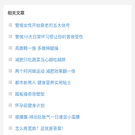
相关文章
警惕女性开始衰老的五大信号
警惕10大日常坏习惯让你的胃很受伤
高跟鞋一族 多做伸腿操
减肥只吃蔬菜当心越吃越胖
两个时间做运动 减肥效果翻一倍
都市新男人 健身营养实用贴士
踏板操奇效塑型
怀孕前健身计划
瘦腰腹-排出肚胀气一日速显小蛮腰
怎么练宽肩？这就是答案！