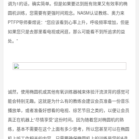
调为1的话，确实简单。但是如果要达到既有效果又有效率的椭
圆机训练，您需要有更强时间观念。NASM认证教练、奥力来
PTFP导师秦煜说：“您应该看到心率上升，呼吸频率增加，但是
如果您只是去那里看电视或闲逛，那么可能看不到所追求的益
处。”
诚然，使用椭圆机或其他有氧训练器械来体验汗流浃背的感觉可
能会特别无趣。这就是为什么有的教练会建议会员准备一份音乐
播放单，或者准备好想看的电视、综艺节目之类的，以便让会员
真正在机器上“尽情享受”这份时间。因为随着您对椭圆机的熟
练，基本不需要在这个上面有多少思考，所以您甚至可以在椭圆
机上听工作相关的内容，只需要确保椭圆机上的训练是您的A选