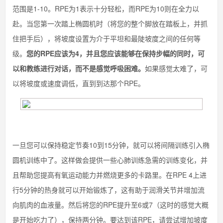
范围是1-10。RPE为1表示十分轻松，而RPE为10则在全力以
赴。当您第一次踏上椭圆机时（将您的整个脚放在踏板上，并抓
住把手后），将坡度设置为介于平坦和最陡坡度之间的任何等
级。
您的RPE应该为4，并且您应该能够在保持步幅的同时，可
以和教练进行对话，而不是感觉呼吸困难。
如果感觉太难了，可
以将坡度或速度调低，直到到达那个RPE。
一旦您可以保持稳定节奏10到15分钟，就可以将间隔训练引入椭
圆机训练中了。这样做会提供一些心肺训练急需的训练变化，并
且帮助您提高有氧运动能力并燃烧更多的卡路里。在RPE 4上进
行5分钟的热身就可以开始锻炼了，这有助于润滑关节并增加流
向肌肉的血液量。然后将您的RPE提升至6或7（这时的感觉大概
是开始吃力了），保持两分钟。要达到该RPE，请尝试增加坡度