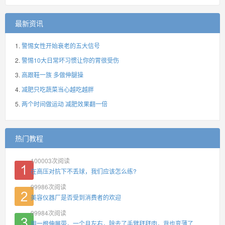
最新资讯
警惕女性开始衰老的五大信号
警惕10大日常坏习惯让你的胃很受伤
高跟鞋一族 多做伸腿操
减肥只吃蔬菜当心越吃越胖
两个时间做运动 减肥效果翻一倍
热门教程
100003
次阅读
在高压对抗下不丢球，我们应该怎么练?
99986
次阅读
美容仪器厂是否受到消费者的欢迎
99984
次阅读
用一根伸展带，一个月左右，除去了手臂拜拜肉，背也变薄了