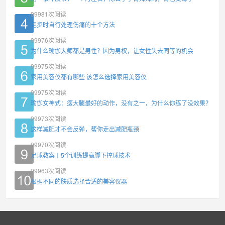
99981
次阅读
跑步时自行处理伤痛的十个方法
99976
次阅读
为什么瑜伽大师都是男性？因为男权，让女性失去同等的机会
99975
次阅读
家用美容仪都有哪些 该怎么选择家用美容仪
99975
次阅读
瑜伽女神式：瘦大腿最好的动作，没有之一，为什么你练了没效果？
99973
次阅读
这样减肥才不会反弹，帮你走出减肥瓶颈
99970
次阅读
足球教案丨5个训练提高脚下控球技术
99963
次阅读
根据不同的肤质选择合适的美容仪器