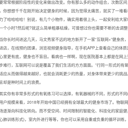
要常常根据阶段性的变化来做出改变。你有那么多的动作组合，次数区间
，你想想千千在刚开始决定健身的时候，因为觉得太痛苦，就买了一堆看
力了哈哈哈哈！别说，有几个小物件，确实用着很上头，一起安利给大家呗
一个小时?然后呢?就这么简单粗暴枯燥，可曾想过你也需要不断的去调
长时间进这几天，马文秀家不远的地方新开了一家“互联网+”健身房，
进店，在线预约团课，浏览视频健身指导，在手机APP上查看自己的体质
心里更有底，健身也不盲目。看病也一样啊，现在医院基本上都是在网上
步难行，互联网可以说是覆盖了我们生活的方方面面。”行同一形式的有氧
适应从而做得越来越好，也就会消耗更少的热量，对身体带来更少的挑战
言却是种时间上的浪费。
背也变薄了
你有非常多形式的有氧练习可以选择，有氧器械的不同，形式的不同(
用户规模来看，2018年开始中国已经拥有全球最大的健身市场了。物联
场逐渐向科技化转向。而不受空间、时间限制的智能化、科技化的家庭健
心肺训练形式)，室内外进行等等，你也可以采用自重或负重的循环训练，tab
同等的机会