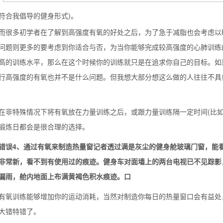
符合我倡导的健身形式)。
多初学者在了解到高强度有氧的好处之后，为了急于减脂也会考虑以HI
问题则更多的要考虑到你适合与否，为当你能够完成较高强度的心肺训练的时
高的训练水平，那么在这个时候你的训练就只是在追求你自己的目标。如
行高强度的有氧也并不是什么问题。但我想大部分想这么做的人往往不具
特殊情况下将有氧放在力量训练之后，或跟力量训练隔一定时间(比如超
锻炼日都会是很合理的选择。
误4、通过有氧来制造热量窗记者透过满是灰尘的健身舱玻璃门窗，能看
非常新，看不到有使用过的痕迹。健身车对面墙上的两台电视已不见踪影
漏雨，舱内地面上布满黄褐色积水痕迹。口
训练能够增加你的运动消耗，当然对制造你每日的热量窗口会有益处，
大错特错了。