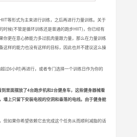
IT等形式为主来进行训练，之后再进行力量训练。关于
候(不管是循环训练还是普通的跑步HIIT)，你已经有
果你更在意心肺能力多过肌肉量跟力量，那么在力量训练
备这样的能力也没有这样的目标，因此也并不建议这么操
过6小时)再进行，或者专门选择一个训练日作为你的
到里面摆放了4台跑步机和2台健身车，这些健身器械看
，墙上只留下安装电视的空洞和垂落的电线。由于健身舱
但如果你希望依赖它去完成这个任务从而顺利减脂的话