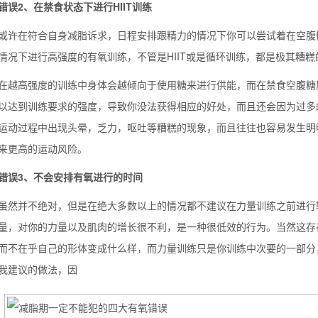
误2、在禁食状态下进行HIIT训练
在符合自身减脂诉求，日程安排跟精力的情况下你可以尝试着在空腹情
情况下进行高强度的有氧训练，不管是HIIT或是循环训练，都是极其糟糕
么你练了没效果？
高强度的训练中身体会越倾向于使用糖来进行供能，而在禁食空腹糖原
以达到训练要求的强度，导致你没法获得相应的好处，而且还会因为过多
运动过程中出现头晕，乏力，呕吐等糟糕的现象，而且往往也容易发生明
来更高的运动风险。
错误3、不会安排有氧进行的时间
并不绝对，但是在绝大多数以上的情况都不建议在力量训练之前进行较
量，对你的力量以及肌肉的增长很不利，是一种很低效的行为。当然这存
而不在乎自己的形体变成什么样，而力量训练只是你训练中次要的一部分，
我建议的做法，因