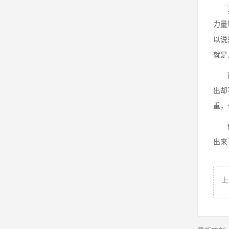
当你
力量
以说
就是
而如
出却
重，
做好
出来
上