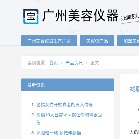
广州美容仪器生产厂家
美容仪产品
加盟美
当前位置：
首页
/
产品资讯
/
正文
最新资讯
减
警惕女性开始衰老的五大信号
错
警惕10大日常坏习惯让你的胃很受
伤
你会
人仍
高跟鞋一族 多做伸腿操