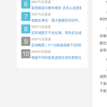
99975
次阅读
错
家用美容仪都有哪些 该怎么选择家用美容仪
或许
99975
次阅读
样的
瑜伽女神式：瘦大腿最好的动作，没有之一，为什
99973
次阅读
在越
这样减肥才不会反弹，帮你走出减肥瓶颈
你难
99970
次阅读
能在
足球教案丨5个训练提高脚下控球技术
会带
99963
次阅读
根据不同的肤质选择合适的美容仪器
虽然
成质
下来
不是