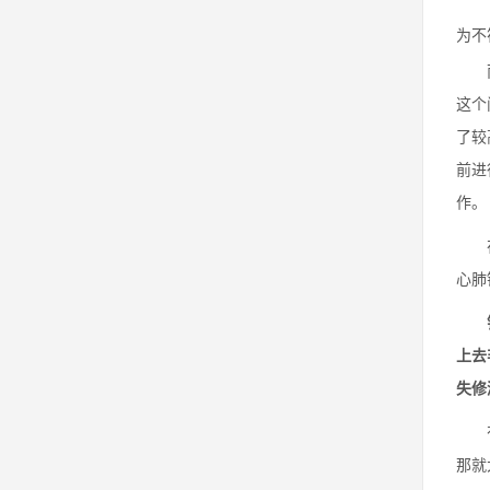
为不
而很
这个
了较
前进
作。
在非
心肺
错
上去
失修
有氧
那就