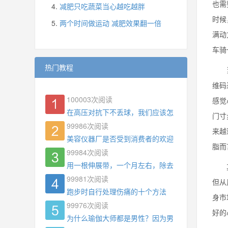
也需
减肥只吃蔬菜当心越吃越胖
时候
两个时间做运动 减肥效果翻一倍
满动
车骑
热门教程
当你
维码
100003
次阅读
感觉
在高压对抗下不丢球，我们应该怎么练?
门寸
99986
次阅读
来越
美容仪器厂是否受到消费者的欢迎
脂而
99984
次阅读
用一根伸展带，一个月左右，除去了手臂拜拜肉，
其实
99981
次阅读
但从
跑步时自行处理伤痛的十个方法
身市
99976
次阅读
好的
为什么瑜伽大师都是男性？因为男权，让女性失去