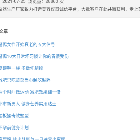
：
2021-07-25
浏览量：
28860
次
仪器生产厂家致力打造美容仪器诚信平台，大批客户在此共赢获利，走上
文章
警惕女性开始衰老的五大信号
警惕10大日常坏习惯让你的胃很受伤
高跟鞋一族 多做伸腿操
减肥只吃蔬菜当心越吃越胖
两个时间做运动 减肥效果翻一倍
都市新男人 健身营养实用贴士
踏板操奇效塑型
怀孕前健身计划
瘦腰腹-排出肚胀气一日速显小蛮腰