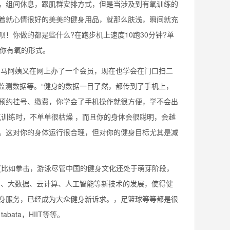
，组间休息，跟肌群安排方式，但是当涉及到有氧训练的
着就心情很好的美美的健身用品，就那么肤浅，瞬间就充
！你做的都是些什么?在跑步机上速度10跑30分钟?单
整你有氧的形式。
马阿姨又在网上办了一个会员，现在也学会在门口扫二
监测数据等。“健身的数据一目了然，都传到了手机上，
预约挂号、缴费，你学会了手机操作就很方便，学不会出
训练时，不单单很枯燥 ，而且你的身体会很聪明，会越
。这对你的身体运行很合理，但对你的健身目标尤其是减
比如拳击，游泳尽管中国的健身文化还处于萌芽阶段，
网、大数据、云计算、人工智能等新技术的发展，使得健
身服务，已经成为大众健身新诉求。，足篮球等等都是很
ata，HIIT等等。