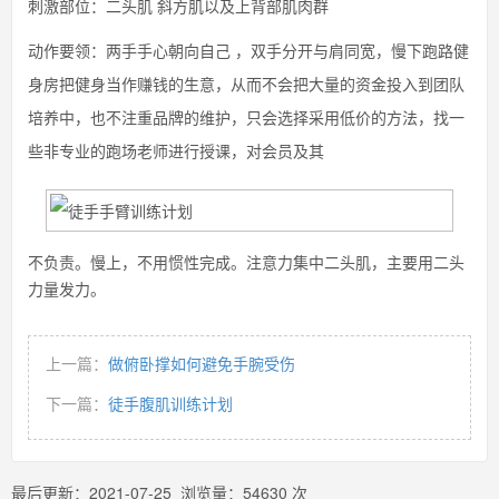
刺激部位：二头肌 斜方肌以及上背部肌肉群
动作要领：两手手心朝向自己 ，双手分开与肩同宽，慢下跑路健
身房把健身当作赚钱的生意，从而不会把大量的资金投入到团队
培养中，也不注重品牌的维护，只会选择采用低价的方法，找一
些非专业的跑场老师进行授课，对会员及其
不负责。慢上，不用惯性完成。注意力集中二头肌，主要用二头
力量发力。
上一篇：
做俯卧撑如何避免手腕受伤
下一篇：
徒手腹肌训练计划
最后更新：
2021-07-25
浏览量：
54630
次