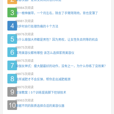
99984
次阅读
用一根伸展带，一个月左右，除去了手臂拜拜肉，背也变薄了
99981
次阅读
跑步时自行处理伤痛的十个方法
99976
次阅读
为什么瑜伽大师都是男性？因为男权，让女性失去同等的机会
99975
次阅读
家用美容仪都有哪些 该怎么选择家用美容仪
99975
次阅读
瑜伽女神式：瘦大腿最好的动作，没有之一，为什么你练了没效果？
99973
次阅读
这样减肥才不会反弹，帮你走出减肥瓶颈
99970
次阅读
足球教案丨5个训练提高脚下控球技术
99963
次阅读
根据不同的肤质选择合适的美容仪器