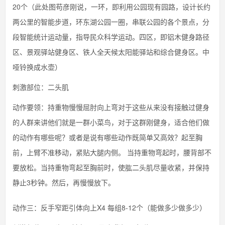
20个（此处图苟彦刚说，一环，即利用公园现有园路，设计长约
两公里的智能步道，环东湖公园一圈，串联公园的各个景点，分
段智能统计运动量，指导民众科学运动。四区，即铝木健身路径
区、景观驿站健身区、铁人全天候太阳能驿站和综合健身区。中
哑铃换成水壶）
刺激部位：二头肌
动作要领：持重物慢慢屈肘向上弯对于这些从来没有接触过健身
的人群来讲他们就是一群小菜鸟，对于这群刚健身，适合他们做
的动作有哪些呢？或者是说有哪些动作既简单又高效？起至胸
前，上臂不准移动，紧贴大腿内侧。 当持重物弯起时，腰背部不
要放松。当持重物弯起至胸前时，使肱二头肌尽量收紧，并保持
静止3秒钟。然后，再慢慢放下。
动作三：反手窄距引体向上X4 每组8-12个（能做多少做多少）