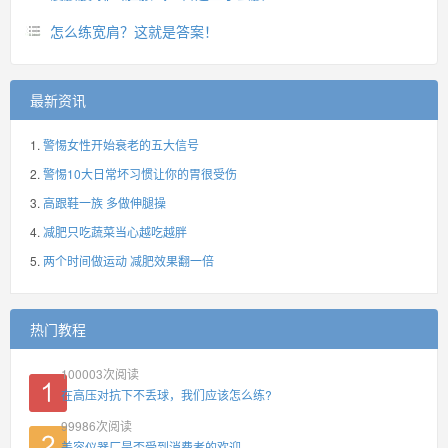
怎么练宽肩？这就是答案！
最新资讯
警惕女性开始衰老的五大信号
警惕10大日常坏习惯让你的胃很受伤
高跟鞋一族 多做伸腿操
减肥只吃蔬菜当心越吃越胖
两个时间做运动 减肥效果翻一倍
热门教程
100003
次阅读
在高压对抗下不丢球，我们应该怎么练?
99986
次阅读
美容仪器厂是否受到消费者的欢迎