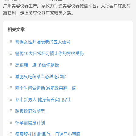
广州美容仪器生产厂家致力打造美容仪器诚信平台，大批客户在此共
赢获利，走上美容仪器厂家精英之路。
相关文章
警惕女性开始衰老的五大信号
警惕10大日常坏习惯让你的胃很受伤
高跟鞋一族 多做伸腿操
减肥只吃蔬菜当心越吃越胖
两个时间做运动 减肥效果翻一倍
都市新男人 健身营养实用贴士
踏板操奇效塑型
怀孕前健身计划
瘦腰腹-排出肚胀气一日速显小蛮腰