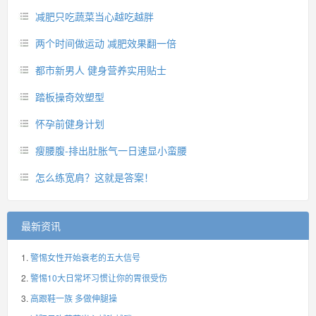
减肥只吃蔬菜当心越吃越胖
两个时间做运动 减肥效果翻一倍
都市新男人 健身营养实用贴士
踏板操奇效塑型
怀孕前健身计划
瘦腰腹-排出肚胀气一日速显小蛮腰
怎么练宽肩？这就是答案！
最新资讯
警惕女性开始衰老的五大信号
警惕10大日常坏习惯让你的胃很受伤
高跟鞋一族 多做伸腿操