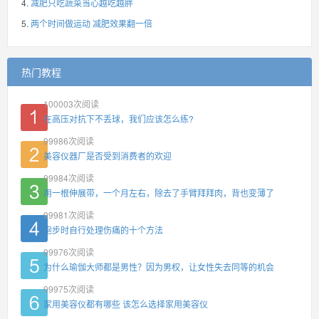
减肥只吃蔬菜当心越吃越胖
两个时间做运动 减肥效果翻一倍
热门教程
100003
次阅读
在高压对抗下不丢球，我们应该怎么练?
99986
次阅读
美容仪器厂是否受到消费者的欢迎
99984
次阅读
用一根伸展带，一个月左右，除去了手臂拜拜肉，背也变薄了
99981
次阅读
跑步时自行处理伤痛的十个方法
99976
次阅读
为什么瑜伽大师都是男性？因为男权，让女性失去同等的机会
99975
次阅读
家用美容仪都有哪些 该怎么选择家用美容仪