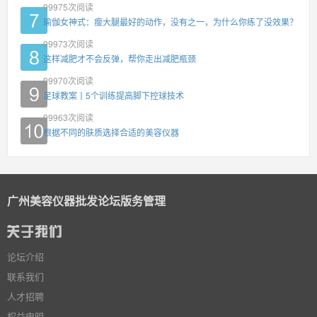
99975
次阅读
瑜伽女神式：瘦大腿最好的动作，没有之一，为什么你练了没效果？
99973
次阅读
这样减肥才不会反弹，帮你走出减肥瓶颈
99970
次阅读
足球教案丨5个训练提高脚下控球技术
99963
次阅读
根据不同的肤质选择合适的美容仪器
广州美容仪器批发论坛版务管理
论坛介绍
联系我们
人才招聘
权益申明