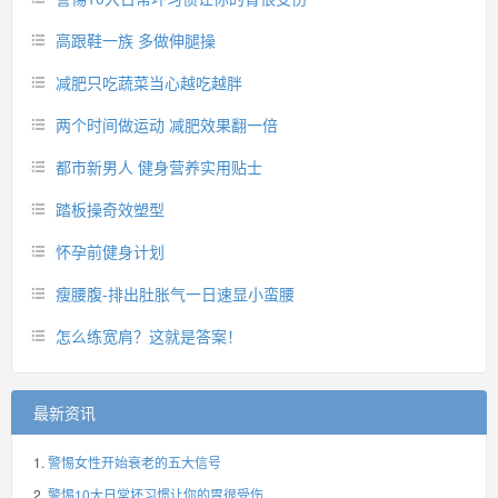
高跟鞋一族 多做伸腿操
减肥只吃蔬菜当心越吃越胖
两个时间做运动 减肥效果翻一倍
都市新男人 健身营养实用贴士
踏板操奇效塑型
怀孕前健身计划
瘦腰腹-排出肚胀气一日速显小蛮腰
怎么练宽肩？这就是答案！
最新资讯
警惕女性开始衰老的五大信号
警惕10大日常坏习惯让你的胃很受伤