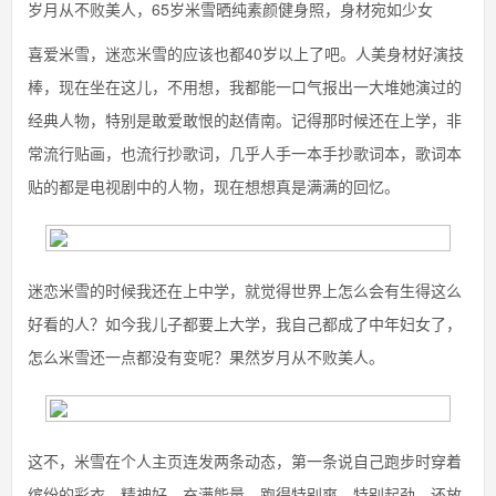
岁月从不败美人，65岁米雪晒纯素颜健身照，身材宛如少女
喜爱米雪，迷恋米雪的应该也都40岁以上了吧。人美身材好演技
棒，现在坐在这儿，不用想，我都能一口气报出一大堆她演过的
经典人物，特别是敢爱敢恨的赵倩南。记得那时候还在上学，非
常流行贴画，也流行抄歌词，几乎人手一本手抄歌词本，歌词本
贴的都是电视剧中的人物，现在想想真是满满的回忆。
迷恋米雪的时候我还在上中学，就觉得世界上怎么会有生得这么
好看的人？如今我儿子都要上大学，我自己都成了中年妇女了，
怎么米雪还一点都没有变呢？果然岁月从不败美人。
这不，米雪在个人主页连发两条动态，第一条说自己跑步时穿着
缤纷的彩衣，精神好，充满能量，跑得特别爽，特别起劲。还放