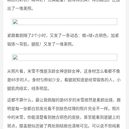
出了一堆美照。
紧跟着刚隔了2个小时，又发了一条动态：橙+绿+古铜色，加紧
锻炼～背肌，腿肌！又发了一堆美照。
从照片看，米雪不愧是冻龄女神逆龄女神，这身材怎么看都不像
是65岁的人，身材匀称如少女，看腿就知道是经常锻炼的人，小
腿肌肉结实，线条明显。
这都不算什么，最让我佩服的是65岁的米雪居然是素颜出镜，跟
明星每一张都白到发光看不到肤色纹理的照片完全不一样。照片
中的米雪，你能清楚看到她古铜色的皮肤，甚至能看到是腿上的
斑点，膝盖貌似还破了两处刚结痂也清晰可见。可以说不但纯素