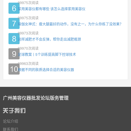
99975
次阅读
家用美容仪都有哪些 该怎么选择家用美容仪
99975
次阅读
瑜伽女神式：瘦大腿最好的动作，没有之一，为什么你练了没效果？
99973
次阅读
这样减肥才不会反弹，帮你走出减肥瓶颈
99970
次阅读
足球教案丨5个训练提高脚下控球技术
99963
次阅读
根据不同的肤质选择合适的美容仪器
广州美容仪器批发论坛版务管理
论坛介绍
联系我们