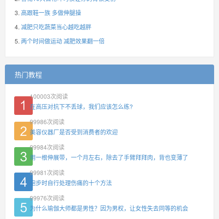
高跟鞋一族 多做伸腿操
减肥只吃蔬菜当心越吃越胖
两个时间做运动 减肥效果翻一倍
热门教程
100003
次阅读
在高压对抗下不丢球，我们应该怎么练?
99986
次阅读
美容仪器厂是否受到消费者的欢迎
99984
次阅读
用一根伸展带，一个月左右，除去了手臂拜拜肉，背也变薄了
99981
次阅读
跑步时自行处理伤痛的十个方法
99976
次阅读
为什么瑜伽大师都是男性？因为男权，让女性失去同等的机会