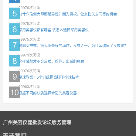
99976
次阅读
为什么瑜伽大师都是男性？因为男权，让女性失去同等的机会
99975
次阅读
家用美容仪都有哪些 该怎么选择家用美容仪
99975
次阅读
瑜伽女神式：瘦大腿最好的动作，没有之一，为什么你练了没效果？
99973
次阅读
这样减肥才不会反弹，帮你走出减肥瓶颈
99970
次阅读
足球教案丨5个训练提高脚下控球技术
99963
次阅读
根据不同的肤质选择合适的美容仪器
广州美容仪器批发论坛版务管理