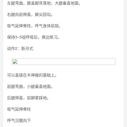
左腿弯曲，膝盖脚背落地，大腿垂直地面。
右腿向前伸直，脚尖回勾。
吸气延伸脊柱，呼气身体前屈。
保持3~5组呼吸后，换边练习。
动作2：新月式
可以直接在半神猴的基础上。
前腿弯曲，小腿垂直地面。
后腿伸直，前脚掌踩地。
吸气延伸脊柱
呼气沉髋向下