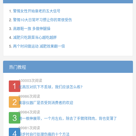
警惕女性开始衰老的五大信号
警惕10大日常坏习惯让你的胃很受伤
高跟鞋一族 多做伸腿操
减肥只吃蔬菜当心越吃越胖
两个时间做运动 减肥效果翻一倍
热门教程
100003
次阅读
在高压对抗下不丢球，我们应该怎么练?
99986
次阅读
美容仪器厂是否受到消费者的欢迎
99984
次阅读
用一根伸展带，一个月左右，除去了手臂拜拜肉，背也变薄了
99981
次阅读
跑步时自行处理伤痛的十个方法