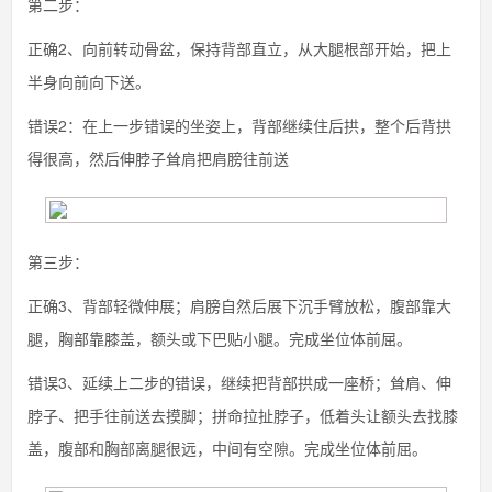
第二步：
正确2、向前转动骨盆，保持背部直立，从大腿根部开始，把上
半身向前向下送。
错误2：在上一步错误的坐姿上，背部继续住后拱，整个后背拱
得很高，然后伸脖子耸肩把肩膀往前送
第三步：
正确3、背部轻微伸展；肩膀自然后展下沉手臂放松，腹部靠大
腿，胸部靠膝盖，额头或下巴贴小腿。完成坐位体前屈。
错误3、延续上二步的错误，继续把背部拱成一座桥；耸肩、伸
脖子、把手往前送去摸脚；拼命拉扯脖子，低着头让额头去找膝
盖，腹部和胸部离腿很远，中间有空隙。完成坐位体前屈。