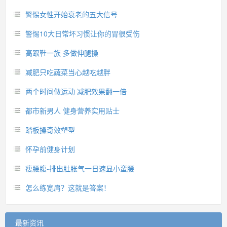
警惕女性开始衰老的五大信号
警惕10大日常坏习惯让你的胃很受伤
高跟鞋一族 多做伸腿操
减肥只吃蔬菜当心越吃越胖
两个时间做运动 减肥效果翻一倍
都市新男人 健身营养实用贴士
踏板操奇效塑型
怀孕前健身计划
瘦腰腹-排出肚胀气一日速显小蛮腰
怎么练宽肩？这就是答案！
最新资讯