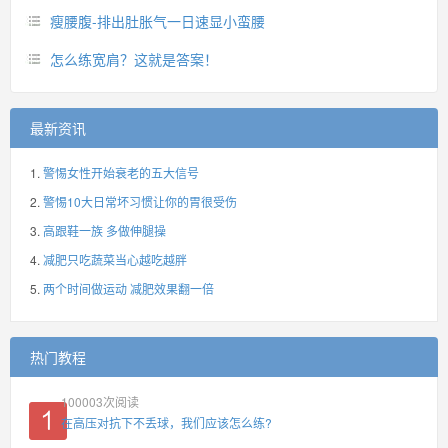
瘦腰腹-排出肚胀气一日速显小蛮腰
怎么练宽肩？这就是答案！
最新资讯
警惕女性开始衰老的五大信号
警惕10大日常坏习惯让你的胃很受伤
高跟鞋一族 多做伸腿操
减肥只吃蔬菜当心越吃越胖
两个时间做运动 减肥效果翻一倍
热门教程
100003
次阅读
在高压对抗下不丢球，我们应该怎么练?