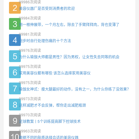
99986
次阅读
美容仪器厂是否受到消费者的欢迎
99984
次阅读
用一根伸展带，一个月左右，除去了手臂拜拜肉，背也变薄了
99981
次阅读
跑步时自行处理伤痛的十个方法
99976
次阅读
为什么瑜伽大师都是男性？因为男权，让女性失去同等的机会
99975
次阅读
家用美容仪都有哪些 该怎么选择家用美容仪
99975
次阅读
瑜伽女神式：瘦大腿最好的动作，没有之一，为什么你练了没效果？
99973
次阅读
这样减肥才不会反弹，帮你走出减肥瓶颈
99970
次阅读
足球教案丨5个训练提高脚下控球技术
99963
次阅读
根据不同的肤质选择合适的美容仪器