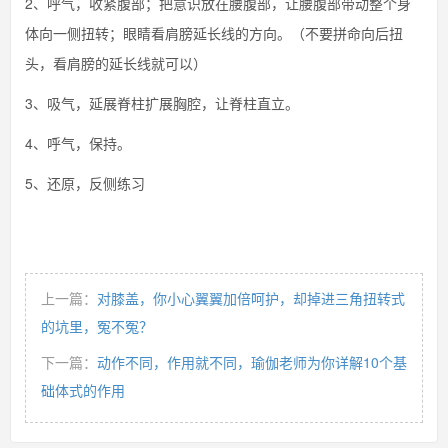
2、呼气，收紧腹部；把意识放在腰腹部，让腰腹部带动整个身
体向一侧扭转；眼睛看肩膀延长线的方向。（不要拼命向后扭
头，看肩膀的延长线就可以）
3、吸气，延展脊柱扩展胸腔，让脊柱直立。
4、呼气，保持。
5、还原，反侧练习
上一篇：
对膝盖，你小心翼翼加倍呵护，却掉进三角扭转式
的坑里，冤不冤？
下一篇：
动作不同，作用就不同，瑜伽老师为你详解10个基
础体式的作用