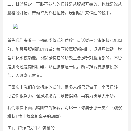
二、骨盆稳定，下肢不参与的扭转是从腹部开始的，也就是说从
腰椎段开始，带动整条脊柱扭转。我们展开来详细的说下。
首先我们来看一下扭转类体式的功效：灵活脊柱；锻炼核心肌肉
群，加强腰腹部肌肉力量；挤压按摩腹部内脏，促进肠蠕动，增
强消化系统功能。也就是说它的功效主要是针对腰腹部的，不管
是肌肉还是内部脏器，都在腰椎这一段。所以扭转要腰椎段参
与，否则毫无意义。
但事实上我们在做扭转体式时，很多人都只是做了一个假扭转，
尽管你很努力。但是如果方向是错误的，再努力也是无用功。
我们来看下面几幅图中的扭转，对比一下你属于哪一类？（观察
模特T恤上象鼻神鼻子的朝向）
图1、扭转只发生在颈椎段。