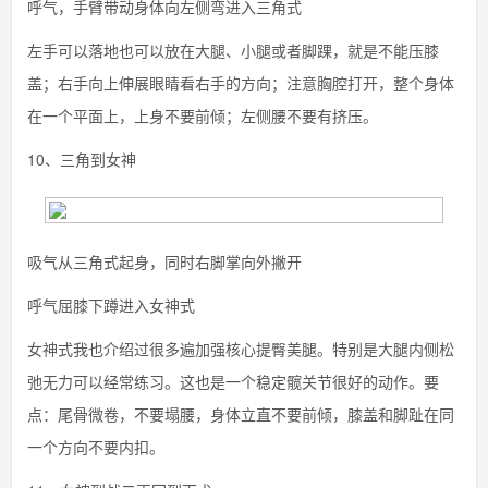
呼气，手臂带动身体向左侧弯进入三角式
左手可以落地也可以放在大腿、小腿或者脚踝，就是不能压膝
盖；右手向上伸展眼睛看右手的方向；注意胸腔打开，整个身体
在一个平面上，上身不要前倾；左侧腰不要有挤压。
10、三角到女神
吸气从三角式起身，同时右脚掌向外撇开
呼气屈膝下蹲进入女神式
女神式我也介绍过很多遍加强核心提臀美腿。特别是大腿内侧松
弛无力可以经常练习。这也是一个稳定髋关节很好的动作。要
点：尾骨微卷，不要塌腰，身体立直不要前倾，膝盖和脚趾在同
一个方向不要内扣。