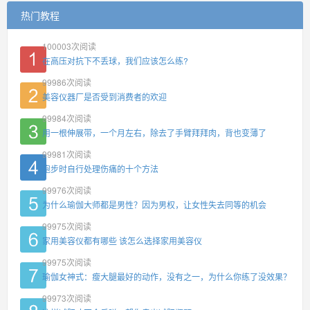
热门教程
100003
次阅读
在高压对抗下不丢球，我们应该怎么练?
99986
次阅读
美容仪器厂是否受到消费者的欢迎
99984
次阅读
用一根伸展带，一个月左右，除去了手臂拜拜肉，背也变薄了
99981
次阅读
跑步时自行处理伤痛的十个方法
99976
次阅读
为什么瑜伽大师都是男性？因为男权，让女性失去同等的机会
99975
次阅读
家用美容仪都有哪些 该怎么选择家用美容仪
99975
次阅读
瑜伽女神式：瘦大腿最好的动作，没有之一，为什么你练了没效果？
99973
次阅读