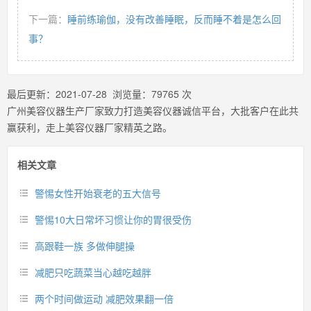
下一篇：
睡前练瑜伽，没有改善睡眠，反而睡不着是怎么回
事？
最后更新：
2021-07-28
浏览量：
79765
次
广州美容仪器生产厂家致力打造美容仪器诚信平台，大批客户在此共
赢获利，走上美容仪器厂家精英之路。
相关文章
警惕女性开始衰老的五大信号
警惕10大日常坏习惯让你的胃很受伤
高跟鞋一族 多做伸腿操
减肥只吃蔬菜当心越吃越胖
两个时间做运动 减肥效果翻一倍