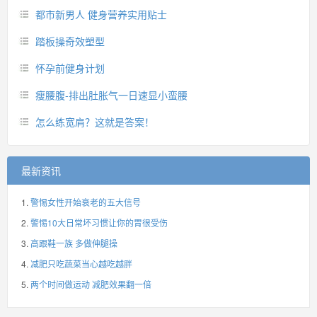
都市新男人 健身营养实用贴士
踏板操奇效塑型
怀孕前健身计划
瘦腰腹-排出肚胀气一日速显小蛮腰
怎么练宽肩？这就是答案！
最新资讯
警惕女性开始衰老的五大信号
警惕10大日常坏习惯让你的胃很受伤
高跟鞋一族 多做伸腿操
减肥只吃蔬菜当心越吃越胖
两个时间做运动 减肥效果翻一倍