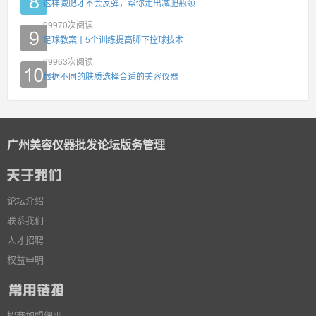
这样减肥才不会反弹，帮你走出减肥瓶颈
99970
次阅读
足球教案丨5个训练提高脚下控球技术
99963
次阅读
根据不同的肤质选择合适的美容仪器
广州美容仪器批发论坛版务管理
论坛介绍
联系我们
人才招聘
权益申明
招商加盟细则