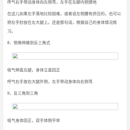
呼气右手带动身体向左侧弯，左手在左脚内侧撑地
在这儿如果左手落地比较困难，或者说左侧腰有挤压的，也可以
把左手肘放在左大腿上。还是那句话，根据自己的身体情况练
习。
8、侧角伸展到反三角式
吸气伸直左腿，身体立直回正
呼气右手放右大腿外侧，左手带动身体向右侧弯
9、反三角到三角
吸气身体回正，双手体侧平举