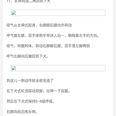
11、女神到战二再回到下犬
吸气从女神式起身，右脚脚后跟向外转动
呼气曲左膝，双手体侧平举进入站一，眼睛看左手的方向。
吸气，转髋转体，转动右脚脚后跟，双手落左脚两侧
呼气左脚向后辙回到下犬。
到这儿一侧动作就全部完成了
在下犬式轮流踩动双脚，拉伸一下双腿。
然后在下犬式保持5~8组呼吸。
右脚向前迈练反侧。