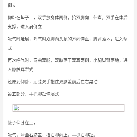
倒立
仰卧在垫子上，双手放身体两侧，抬双脚向上伸直，双手在体后
支撑，进入肩倒立
吸气时延展，呼气时双脚向头顶的方向伸直，脚背落地，进入犁
式
再次呼气时，弯曲双腿，双膝落于双耳两侧，小腿脚背落地，进
入膝触耳犁式
还原到仰卧，屈膝双手抱住双膝盖前后左右晃动
第五部分：手抓脚趾伸展式
垫子仰卧在上，
吸气，弯曲右膝盖，抬右脚向上，手抓右脚趾。