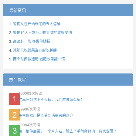
最新资讯
警惕女性开始衰老的五大信号
警惕10大日常坏习惯让你的胃很受伤
高跟鞋一族 多做伸腿操
减肥只吃蔬菜当心越吃越胖
两个时间做运动 减肥效果翻一倍
热门教程
100003
次阅读
在高压对抗下不丢球，我们应该怎么练?
99986
次阅读
美容仪器厂是否受到消费者的欢迎
99984
次阅读
用一根伸展带，一个月左右，除去了手臂拜拜肉，背也变薄了