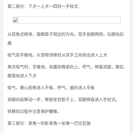
第二部分：下犬～上犬～四柱～手杖式
从双角式转体，面朝垫子短边的方向，双手放脚两侧，右脚向后
撤
吸气双手推地，头颈带领脊柱从双手之间穿出进入上犬
再次吸气时，手推地，收腹抬臀部向上，呼气，伸直双腿，脚后
跟落地进入下犬
吸气，重心前移进入平板，呼气，曲肘进入平板
双脚向前移动一步，臀部坐到垫子上，双腿伸直进入手杖式。
转换的过程中注意保护腰椎，
第三部分：束角～仰卧束角～坐角～巴拉瓦伽