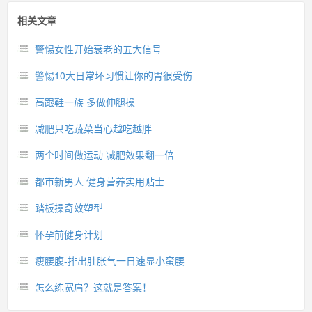
相关文章
警惕女性开始衰老的五大信号
警惕10大日常坏习惯让你的胃很受伤
高跟鞋一族 多做伸腿操
减肥只吃蔬菜当心越吃越胖
两个时间做运动 减肥效果翻一倍
都市新男人 健身营养实用贴士
踏板操奇效塑型
怀孕前健身计划
瘦腰腹-排出肚胀气一日速显小蛮腰
怎么练宽肩？这就是答案！