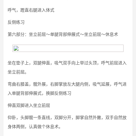
呼气，蹬直右腿进入体式
反侧练习
第六部分：坐立前屈～单腿背部伸展式～坐立前屈～休息术
坐在垫子上，双腿伸直，吸气双手向上举过头顶，呼气前屈进入
坐立前屈。
弯曲右膝盖，髋外展，右脚掌放左大腿内侧，吸气延展，呼气进
入单腿背部伸展式，换脚反侧练习
伸直双脚进入坐立前屈
仰卧，头脚髋一条直线，双脚分开，脚掌自然外撇，双手自然放
身体两侧，认真做个休息术。