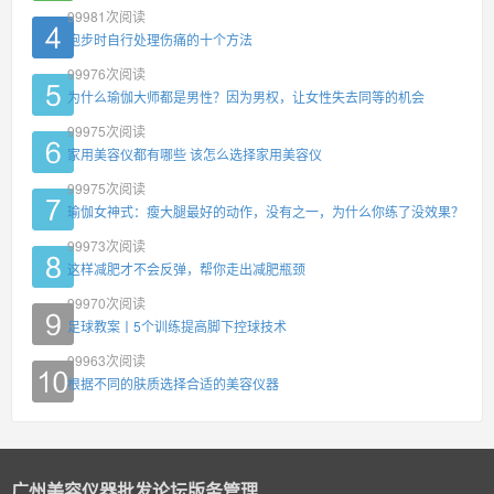
99981
次阅读
跑步时自行处理伤痛的十个方法
99976
次阅读
为什么瑜伽大师都是男性？因为男权，让女性失去同等的机会
99975
次阅读
家用美容仪都有哪些 该怎么选择家用美容仪
99975
次阅读
瑜伽女神式：瘦大腿最好的动作，没有之一，为什么你练了没效果？
99973
次阅读
这样减肥才不会反弹，帮你走出减肥瓶颈
99970
次阅读
足球教案丨5个训练提高脚下控球技术
99963
次阅读
根据不同的肤质选择合适的美容仪器
广州美容仪器批发论坛版务管理