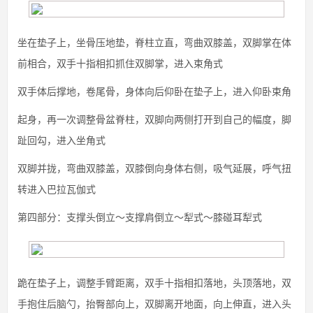
坐在垫子上，坐骨压地垫，脊柱立直，弯曲双膝盖，双脚掌在体
前相合，双手十指相扣抓住双脚掌，进入束角式
双手体后撑地，卷尾骨，身体向后仰卧在垫子上，进入仰卧束角
起身，再一次调整骨盆脊柱，双脚向两侧打开到自己的幅度，脚
趾回勾，进入坐角式
双脚并拢，弯曲双膝盖，双膝倒向身体右侧，吸气延展，呼气扭
转进入巴拉瓦伽式
第四部分：支撑头倒立～支撑肩倒立～犁式～膝碰耳犁式
跪在垫子上，调整手臂距离，双手十指相扣落地，头顶落地，双
手抱住后脑勺，抬臀部向上，双脚离开地面，向上伸直，进入头