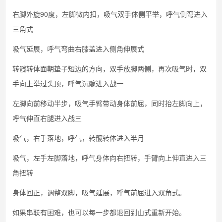
右脚外旋90度，左脚微内扣，吸气双手体侧平举，呼气侧弯进入
三角式
吸气延展，呼气弯曲右膝盖进入侧角伸展式
转髋转体面朝垫子短边的方向，双手放脚两侧，再次吸气时，双
手向上举过头顶，呼气沉髋进入战一
左脚向前移动半步，吸气手臂带动身体前屈，同时抬左脚向上，
呼气伸直右腿进入战三
吸气，右手落地，呼气，转髋转体进入半月
吸气，左手左脚落地，呼气身体向右扭转，手臂向上伸直进入三
角扭转
身体回正，调整双脚，吸气延展，呼气前屈进入双角式。
如果串联有困难，也可以每一步都退回到山式重新开始。