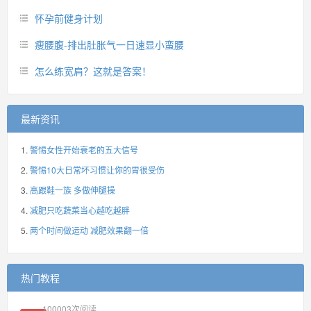
怀孕前健身计划
瘦腰腹-排出肚胀气一日速显小蛮腰
怎么练宽肩？这就是答案！
最新资讯
警惕女性开始衰老的五大信号
警惕10大日常坏习惯让你的胃很受伤
高跟鞋一族 多做伸腿操
减肥只吃蔬菜当心越吃越胖
两个时间做运动 减肥效果翻一倍
热门教程
100003
次阅读