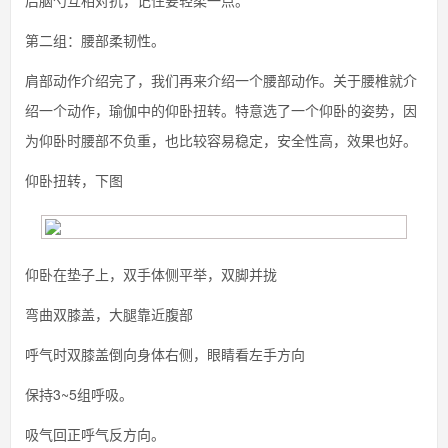
后脑勺互相对抗，记住要轻柔一点。
第二组：腰部柔韧性。
肩部动作介绍完了，我们再来介绍一个腰部动作。关于腰椎就介
绍一个动作，瑜伽中的仰卧扭转。特意选了一个仰卧的姿势，因
为仰卧时腰部不负重，也比较容易稳定，安全性高，效果也好。
仰卧扭转，下图
仰卧在垫子上，双手体侧平举，双脚并拢
弯曲双膝盖，大腿靠近腹部
呼气时双膝盖倒向身体右侧，眼睛看左手方向
保持3~5组呼吸。
吸气回正呼气反方向。