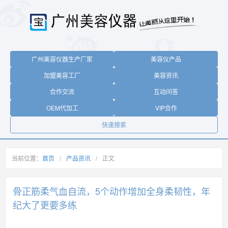
广州美容仪器生产厂家
美容仪产品
加盟美容工厂
美容资讯
合作交流
互动问答
OEM代加工
VIP合作
快速搜索
当前位置：
首页
/
产品资讯
/
正文
骨正筋柔气血自流，5个动作增加全身柔韧性，年
纪大了更要多练