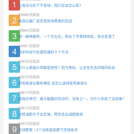
在高压对抗下不丢球，我们应该怎么练?
99986
次阅读
美容仪器厂是否受到消费者的欢迎
99984
次阅读
用一根伸展带，一个月左右，除去了手臂拜拜肉，背也变薄了
99981
次阅读
跑步时自行处理伤痛的十个方法
99976
次阅读
为什么瑜伽大师都是男性？因为男权，让女性失去同等的机会
99975
次阅读
家用美容仪都有哪些 该怎么选择家用美容仪
99975
次阅读
瑜伽女神式：瘦大腿最好的动作，没有之一，为什么你练了没效果？
99973
次阅读
这样减肥才不会反弹，帮你走出减肥瓶颈
99970
次阅读
足球教案丨5个训练提高脚下控球技术