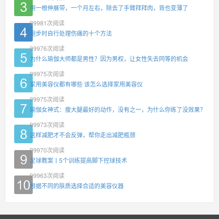
用一根伸展带，一个月左右，除去了手臂拜拜肉，背也变薄了
99981
次阅读
跑步时自行处理伤痛的十个方法
99976
次阅读
为什么瑜伽大师都是男性？因为男权，让女性失去同等的机会
99975
次阅读
家用美容仪都有哪些 该怎么选择家用美容仪
99975
次阅读
瑜伽女神式：瘦大腿最好的动作，没有之一，为什么你练了没效果？
99973
次阅读
这样减肥才不会反弹，帮你走出减肥瓶颈
99970
次阅读
足球教案丨5个训练提高脚下控球技术
99963
次阅读
根据不同的肤质选择合适的美容仪器