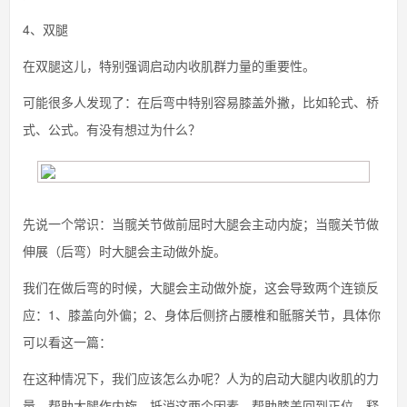
4、双腿
在双腿这儿，特别强调启动内收肌群力量的重要性。
可能很多人发现了：在后弯中特别容易膝盖外撇，比如轮式、桥
式、公式。有没有想过为什么？
先说一个常识：当髋关节做前屈时大腿会主动内旋；当髋关节做
伸展（后弯）时大腿会主动做外旋。
我们在做后弯的时候，大腿会主动做外旋，这会导致两个连锁反
应：1、膝盖向外偏；2、身体后侧挤占腰椎和骶髂关节，具体你
可以看这一篇：
在这种情况下，我们应该怎么办呢？人为的启动大腿内收肌的力
量，帮助大腿作内旋，抵消这两个因素，帮助膝盖回到正位，释