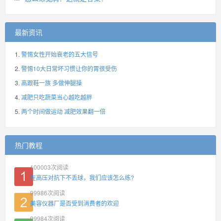
最新资讯
警惕女性开始衰老的五大信号
警惕10大日常坏习惯让你的胃很受伤
高跟鞋一族 多做伸腿操
减肥只吃蔬菜当心越吃越胖
两个时间做运动 减肥效果翻一倍
热门教程
100003
次阅读
在高压对抗下不丢球，我们应该怎么练?
99986
次阅读
美容仪器厂是否受到消费者的欢迎
99984
次阅读