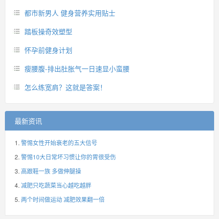
都市新男人 健身营养实用贴士
踏板操奇效塑型
怀孕前健身计划
瘦腰腹-排出肚胀气一日速显小蛮腰
怎么练宽肩？这就是答案！
最新资讯
警惕女性开始衰老的五大信号
警惕10大日常坏习惯让你的胃很受伤
高跟鞋一族 多做伸腿操
减肥只吃蔬菜当心越吃越胖
两个时间做运动 减肥效果翻一倍