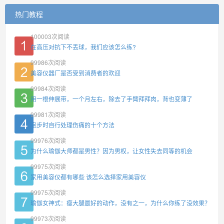
热门教程
100003
次阅读
在高压对抗下不丢球，我们应该怎么练?
99986
次阅读
美容仪器厂是否受到消费者的欢迎
99984
次阅读
用一根伸展带，一个月左右，除去了手臂拜拜肉，背也变薄了
99981
次阅读
跑步时自行处理伤痛的十个方法
99976
次阅读
为什么瑜伽大师都是男性？因为男权，让女性失去同等的机会
99975
次阅读
家用美容仪都有哪些 该怎么选择家用美容仪
99975
次阅读
瑜伽女神式：瘦大腿最好的动作，没有之一，为什么你练了没效果？
99973
次阅读