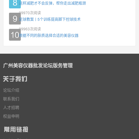
这样减肥才不会反弹，帮你走出减肥瓶颈
99970
次阅读
足球教案丨5个训练提高脚下控球技术
99963
次阅读
根据不同的肤质选择合适的美容仪器
广州美容仪器批发论坛版务管理
论坛介绍
联系我们
人才招聘
权益申明