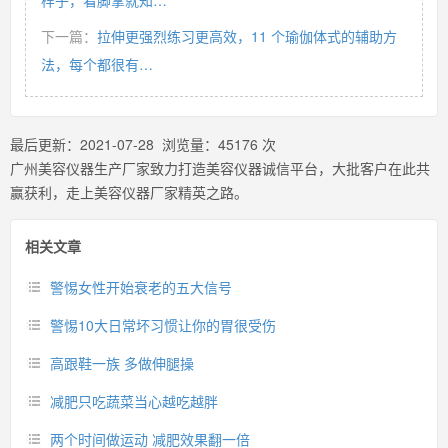
样子，看脚掌就知…
下一篇：
拉伸更强烈练习更高效，11 个瑜伽体式的辅助方
法，每个都很有…
最后更新：
2021-07-28
浏览量：
45176
次
广州美容仪器生产厂家致力打造美容仪器诚信平台，大批客户在此共
赢获利，走上美容仪器厂家精英之路。
相关文章
警惕女性开始衰老的五大信号
警惕10大日常坏习惯让你的胃很受伤
高跟鞋一族 多做伸腿操
减肥只吃蔬菜当心越吃越胖
两个时间做运动 减肥效果翻一倍