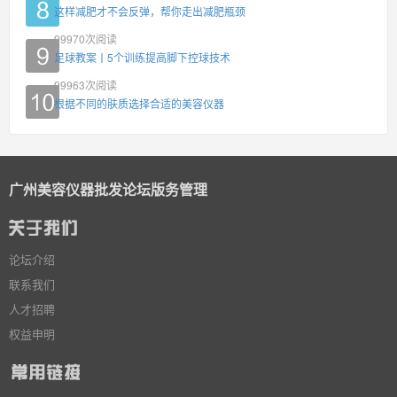
这样减肥才不会反弹，帮你走出减肥瓶颈
99970
次阅读
足球教案丨5个训练提高脚下控球技术
99963
次阅读
根据不同的肤质选择合适的美容仪器
广州美容仪器批发论坛版务管理
论坛介绍
联系我们
人才招聘
权益申明