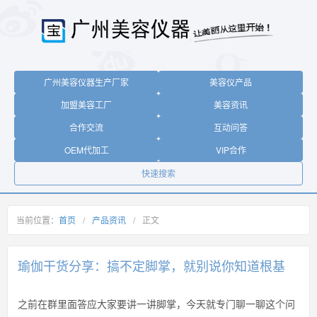
广州美容仪器生产厂家
美容仪产品
加盟美容工厂
美容资讯
合作交流
互动问答
OEM代加工
VIP合作
快速搜索
当前位置：
首页
/
产品资讯
/
正文
瑜伽干货分享：搞不定脚掌，就别说你知道根基
之前在群里面答应大家要讲一讲脚掌，今天就专门聊一聊这个问