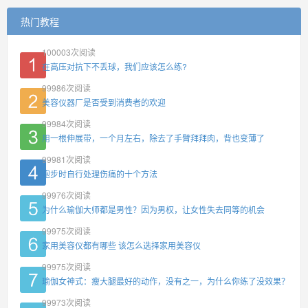
热门教程
100003
次阅读
在高压对抗下不丢球，我们应该怎么练?
99986
次阅读
美容仪器厂是否受到消费者的欢迎
99984
次阅读
用一根伸展带，一个月左右，除去了手臂拜拜肉，背也变薄了
99981
次阅读
跑步时自行处理伤痛的十个方法
99976
次阅读
为什么瑜伽大师都是男性？因为男权，让女性失去同等的机会
99975
次阅读
家用美容仪都有哪些 该怎么选择家用美容仪
99975
次阅读
瑜伽女神式：瘦大腿最好的动作，没有之一，为什么你练了没效果？
99973
次阅读