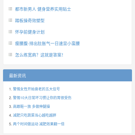
都市新男人 健身营养实用贴士
踏板操奇效塑型
怀孕前健身计划
瘦腰腹-排出肚胀气一日速显小蛮腰
怎么练宽肩？这就是答案！
最新资讯
警惕女性开始衰老的五大信号
警惕10大日常坏习惯让你的胃很受伤
高跟鞋一族 多做伸腿操
减肥只吃蔬菜当心越吃越胖
两个时间做运动 减肥效果翻一倍