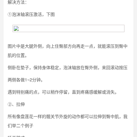
解决方法：
①泡沫轴滚压激活，下图
图片中是大腿外侧，向上住臀部方向再走一点，就能滚压到臀中
肌的位置。
侧卧在垫子，保持身体稳定，泡沫轴放在臀外侧，来回滚动按压
两侧各做1~2分钟。
遇到特别痛的点，可以稍作停留，直到疼痛感缓解或消失。
②、拉伸
所有像盘莲花一样的髋关节外旋的动作都可以拉伸到臀中肌，我
们举二个例子