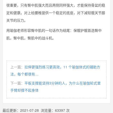
很重要，只有臀中肌强大而且两侧同样强大，才能保持骨盆的稳
定和健康。对上给腰椎提供一个稳定的底座，对下减轻髋关节膝
关节的压力。
用瑜伽老师形容臀中肌的一句话作为结尾：保髋护髋首选臀中
肌，臀中肌，臀肌中的战斗机。
上一篇：
拉伸更强烈练习更高效，11 个瑜伽体式的辅助方
法，每个都很有…
下一篇：
平板支撑能坚持3分钟的人，为什么在瑜伽轮式里
手臂却撑不起身体
最后更新：
2021-07-28
浏览量：
63397
次