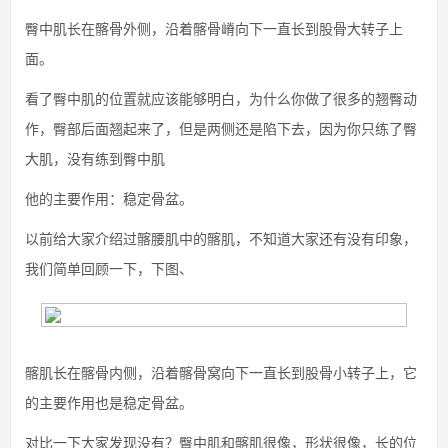
臀中肌长在髂骨外侧，沿着髂骨嵴向下一直长到股骨大转子上
面。
看了臀中肌的位置就应该能够明白，为什么你做了很多的翘臀动
作，臀部后面翘起来了，但是两侧还是陷下去，因为你只练了臀
大肌，没有练到臀中肌
他的主要作用：稳定骨盆。
以前给大家介绍过髂腰肌中的髂肌，不知道大家还有没有印象，
我们简单回顾一下，下图、
髂肌长在髂骨内侧，沿着髂骨窝向下一直长到股骨小转子上，它
的主要作用也是稳定骨盆。
对比一下大家发现没有？臀中肌和髂肌很像，形状很像，长的位