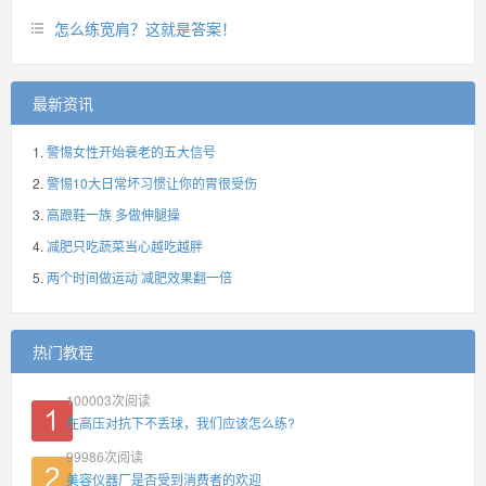
怎么练宽肩？这就是答案！
最新资讯
警惕女性开始衰老的五大信号
警惕10大日常坏习惯让你的胃很受伤
高跟鞋一族 多做伸腿操
减肥只吃蔬菜当心越吃越胖
两个时间做运动 减肥效果翻一倍
热门教程
100003
次阅读
在高压对抗下不丢球，我们应该怎么练?
99986
次阅读
美容仪器厂是否受到消费者的欢迎