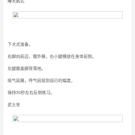
睡天鹅式
下犬式准备，
右脚向前迈，髋外展，右小腿横放在身体前侧。
左腿膝盖脚背落地。
吸气延展，呼气前屈到自已的幅度，
保持30秒左右反侧练习。
武士坐