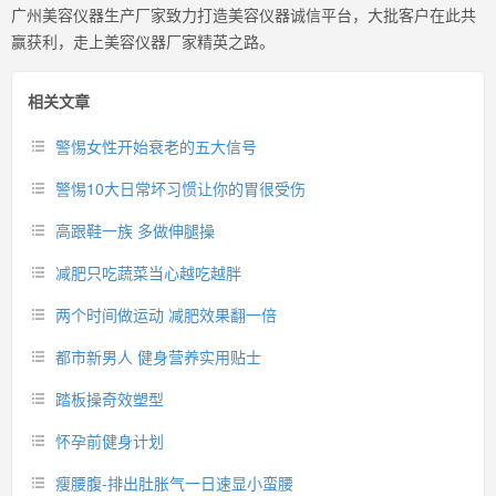
广州美容仪器生产厂家致力打造美容仪器诚信平台，大批客户在此共
赢获利，走上美容仪器厂家精英之路。
相关文章
警惕女性开始衰老的五大信号
警惕10大日常坏习惯让你的胃很受伤
高跟鞋一族 多做伸腿操
减肥只吃蔬菜当心越吃越胖
两个时间做运动 减肥效果翻一倍
都市新男人 健身营养实用贴士
踏板操奇效塑型
怀孕前健身计划
瘦腰腹-排出肚胀气一日速显小蛮腰