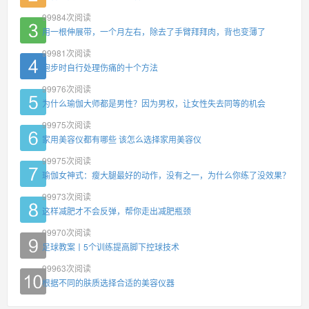
99984
次阅读
用一根伸展带，一个月左右，除去了手臂拜拜肉，背也变薄了
99981
次阅读
跑步时自行处理伤痛的十个方法
99976
次阅读
为什么瑜伽大师都是男性？因为男权，让女性失去同等的机会
99975
次阅读
家用美容仪都有哪些 该怎么选择家用美容仪
99975
次阅读
瑜伽女神式：瘦大腿最好的动作，没有之一，为什么你练了没效果？
99973
次阅读
这样减肥才不会反弹，帮你走出减肥瓶颈
99970
次阅读
足球教案丨5个训练提高脚下控球技术
99963
次阅读
根据不同的肤质选择合适的美容仪器