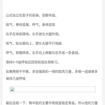
山式站立在垫子的前端，双脚并拢。
吸气，脊柱延展，呼气，身体前屈
右手在体前撑地，左手放左大腿外侧。
吸气，抬左脚向上，使左大腿平行地面
呼气，转髋转体，左手向上伸展与右手成一条直线。
保持3~5组呼吸后回到前屈反侧练习。
如果两侧不平衡，多加强高的一侧的肌肉力量，多做一组或者多
保持几组呼吸
最后总结一下：臀中肌的主要作用就是稳定骨盆。所以他的力量