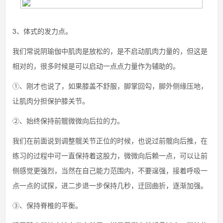
3、体式的发力点。
我们常说阴瑜伽中肌肉是放松的，是不启动肌肉力量的，但这是
相对的，很多时候是可以启动一点点力量作为辅助的。
①、刚才也说了，如果膝盖不舒服，脚掌回勾，脚外侧缘压地，
让肌肉分担保护膝关节。
②、始终保持前髋微微向后拉的力。
我们在前面说到调整髋关节正位的时候，也说过前髋向后推，在
练习的过程中可一直保持着这股力，微微向后赖一点，可以让前
侧感觉更强烈，当然在自己能力范围内，不要逞强，接着呼吸一
点一点的试探，进二步退一步保持几秒，迂回曲折，逐渐加强。
③、保持脊椎的平衡。