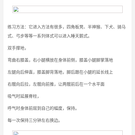
练习方法：它进入方法有很多，四角板凳、半神猴、下犬、骑马
式、弓步等等一系列体式可以进入睡天鹅式。
双手撑地，
弯曲右膝盖，右小腿横放在身体前侧，膝盖小腿脚掌落地
左腿向后伸直，膝盖脚背落地，脚后跟在小腿的延长线上
右髋向后拉，左髋向前推，让两髋前后在一个水平面
吸气时延展脊柱，
呼气时身体前屈到自己的幅度，保持。
每一次保持三分钟左右换边。