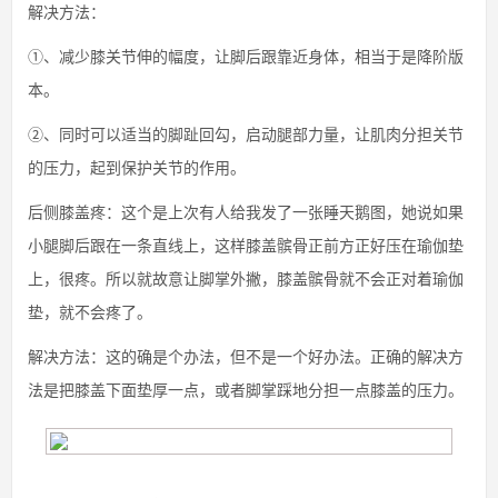
解决方法：
①、减少膝关节伸的幅度，让脚后跟靠近身体，相当于是降阶版
本。
②、同时可以适当的脚趾回勾，启动腿部力量，让肌肉分担关节
的压力，起到保护关节的作用。
后侧膝盖疼：这个是上次有人给我发了一张睡天鹅图，她说如果
小腿脚后跟在一条直线上，这样膝盖髌骨正前方正好压在瑜伽垫
上，很疼。所以就故意让脚掌外撇，膝盖髌骨就不会正对着瑜伽
垫，就不会疼了。
解决方法：这的确是个办法，但不是一个好办法。正确的解决方
法是把膝盖下面垫厚一点，或者脚掌踩地分担一点膝盖的压力。