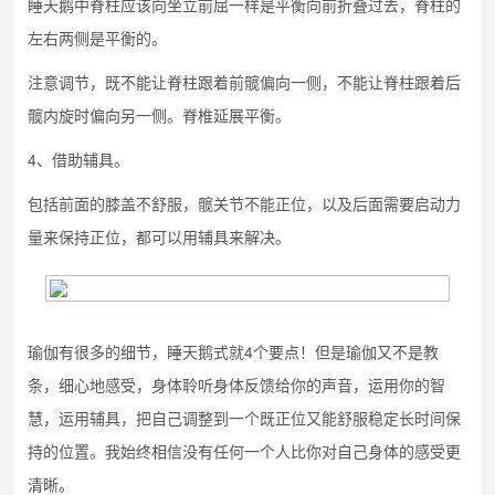
睡天鹅中脊柱应该向坐立前屈一样是平衡向前折叠过去，脊柱的
左右两侧是平衡的。
注意调节，既不能让脊柱跟着前髋偏向一侧，不能让脊柱跟着后
髋内旋时偏向另一侧。脊椎延展平衡。
4、借助辅具。
包括前面的膝盖不舒服，髋关节不能正位，以及后面需要启动力
量来保持正位，都可以用辅具来解决。
瑜伽有很多的细节，睡天鹅式就4个要点！但是瑜伽又不是教
条，细心地感受，身体聆听身体反馈给你的声音，运用你的智
慧，运用辅具，把自己调整到一个既正位又能舒服稳定长时间保
持的位置。我始终相信没有任何一个人比你对自己身体的感受更
清晰。