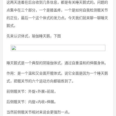
这两天连着在后台收到几条信息，都是有关睡天鹅式的。问题的
点集中在三个部分，一个是膝盖疼，一个是如何自我检测髋关节
的正位，最后一个这个体式的发力点。今天我们就来聊一聊睡天
鹅式。
先来认识体式，瑜伽睡天鹅，下图
睡天鹅式是一个典型的阴瑜伽体式，通过自重温和的伸展身体。
作用：是一个温和又全面开髋体式。说它全面是因为一个睡天鹅
式，把髋关节的六个运动方向都锻炼到了。
前侧髋关节：外旋+外展+前屈，
后侧髋关节：内旋+内收+伸展。
当然前侧髋关节相对来说会更强烈一点。