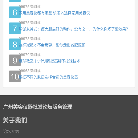
99975
次阅读
家用美容仪都有哪些 该怎么选择家用美容仪
99975
次阅读
瑜伽女神式：瘦大腿最好的动作，没有之一，为什么你练了没效果？
99973
次阅读
这样减肥才不会反弹，帮你走出减肥瓶颈
99970
次阅读
足球教案丨5个训练提高脚下控球技术
99963
次阅读
根据不同的肤质选择合适的美容仪器
广州美容仪器批发论坛版务管理
论坛介绍