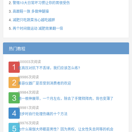
警惕10大日常坏习惯让你的胃很受伤
高跟鞋一族 多做伸腿操
减肥只吃蔬菜当心越吃越胖
两个时间做运动 减肥效果翻一倍
热门教程
100003
次阅读
在高压对抗下不丢球，我们应该怎么练?
99986
次阅读
美容仪器厂是否受到消费者的欢迎
99984
次阅读
用一根伸展带，一个月左右，除去了手臂拜拜肉，背也变薄了
99981
次阅读
跑步时自行处理伤痛的十个方法
99976
次阅读
为什么瑜伽大师都是男性？因为男权，让女性失去同等的机会