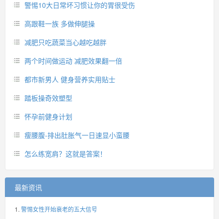
警惕10大日常坏习惯让你的胃很受伤
高跟鞋一族 多做伸腿操
减肥只吃蔬菜当心越吃越胖
两个时间做运动 减肥效果翻一倍
都市新男人 健身营养实用贴士
踏板操奇效塑型
怀孕前健身计划
瘦腰腹-排出肚胀气一日速显小蛮腰
怎么练宽肩？这就是答案！
最新资讯
警惕女性开始衰老的五大信号