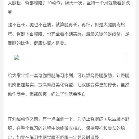
大腿松，臀部塌陷？10动作，隔天一次，坚持一个月就能看到改
变
腿不在长，腿也不在瘦，就算腿再长，再细，但是大腿肌肉松
垮、臀部下垂塌陷、也完全看不到美感，最最关键的是线条，是
臀腿的比例，健康协调才是美。
给大家介绍一套瑜伽臀腿练习序列，可以燃烧臀腿脂肪，让臀腿
肌肉更加紧实，提高臀线美化臀型，让双腿变得更加修长，虽然
动作简单，但那酸爽，练过了你就会明白
在介绍动作之前，有一点强调一下：为防止臀腿练习以后腰不舒
服，在整个练习的过程中始终微收核心，保持腰椎和骨盆的稳
定，如果在练习中感觉腰不舒服一定要及时调整