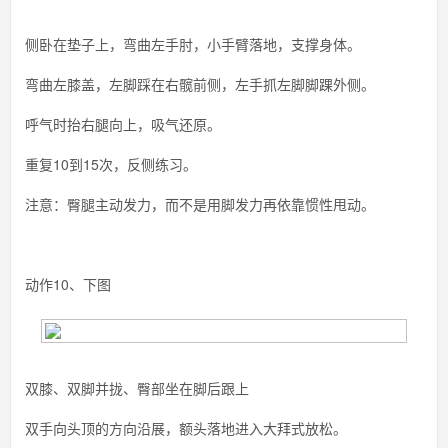
侧卧在垫子上，弯曲左手肘，小手臂落地，支撑身体。
弯曲左膝盖，左脚踩在右髋前侧，左手抓左脚脚踝外侧。
呼气时抬右腿向上，吸气还原。
重复10到15次，反侧练习。
注意：臀腿主动发力，而不是用脚发力再依靠惯性甩动。
动作10、下图
双膝、双脚并拢、臀部坐在脚后跟上
双手向头顶的方向沿展，额头落地进入大拜式放松。