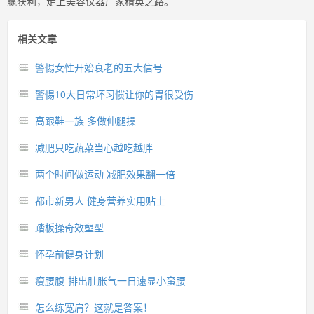
赢获利，走上美容仪器厂家精英之路。
相关文章
警惕女性开始衰老的五大信号
警惕10大日常坏习惯让你的胃很受伤
高跟鞋一族 多做伸腿操
减肥只吃蔬菜当心越吃越胖
两个时间做运动 减肥效果翻一倍
都市新男人 健身营养实用贴士
踏板操奇效塑型
怀孕前健身计划
瘦腰腹-排出肚胀气一日速显小蛮腰
怎么练宽肩？这就是答案！