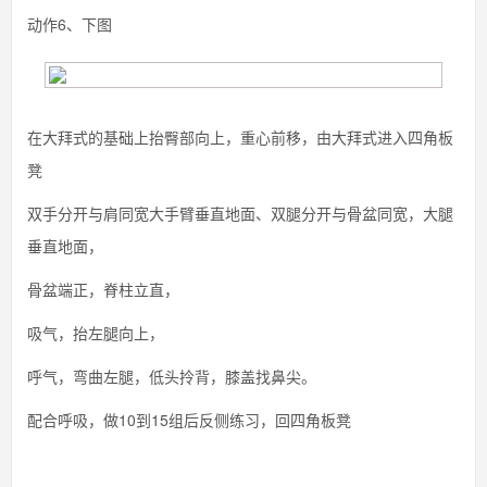
动作6、下图
在大拜式的基础上抬臀部向上，重心前移，由大拜式进入四角板
凳
双手分开与肩同宽大手臂垂直地面、双腿分开与骨盆同宽，大腿
垂直地面，
骨盆端正，脊柱立直，
吸气，抬左腿向上，
呼气，弯曲左腿，低头拎背，膝盖找鼻尖。
配合呼吸，做10到15组后反侧练习，回四角板凳