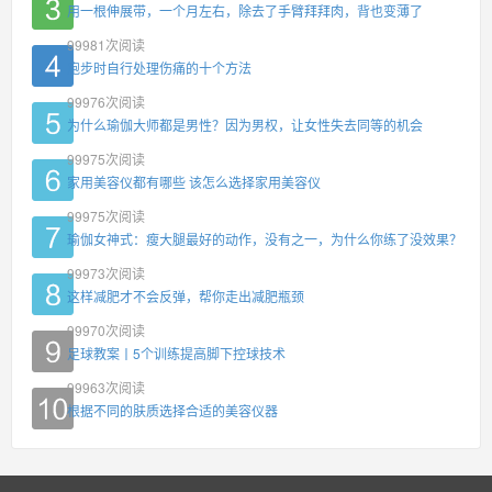
用一根伸展带，一个月左右，除去了手臂拜拜肉，背也变薄了
99981
次阅读
跑步时自行处理伤痛的十个方法
99976
次阅读
为什么瑜伽大师都是男性？因为男权，让女性失去同等的机会
99975
次阅读
家用美容仪都有哪些 该怎么选择家用美容仪
99975
次阅读
瑜伽女神式：瘦大腿最好的动作，没有之一，为什么你练了没效果？
99973
次阅读
这样减肥才不会反弹，帮你走出减肥瓶颈
99970
次阅读
足球教案丨5个训练提高脚下控球技术
99963
次阅读
根据不同的肤质选择合适的美容仪器