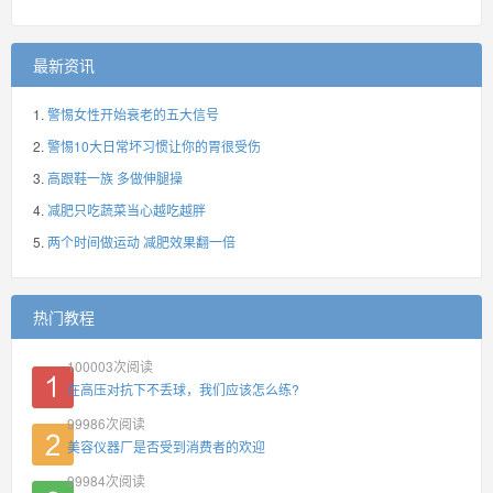
最新资讯
警惕女性开始衰老的五大信号
警惕10大日常坏习惯让你的胃很受伤
高跟鞋一族 多做伸腿操
减肥只吃蔬菜当心越吃越胖
两个时间做运动 减肥效果翻一倍
热门教程
100003
次阅读
在高压对抗下不丢球，我们应该怎么练?
99986
次阅读
美容仪器厂是否受到消费者的欢迎
99984
次阅读