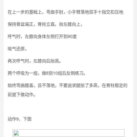
在上一步的基础上，弯曲手肘，小手臂落地双手十指交扣压地
保持骨盆端正，脊柱立直。抬左膝向上，
呼气时，左膝向身体左侧打开到90度
吸气还原，
再次呼气时，左膝向后抬高。
两个呼吸为一组，做8到10组后反侧练习。
始终弯曲膝盖，且不落地，不要追求腿抬了多高，在脊柱稳定的
前提下做动作。
动作9、下图