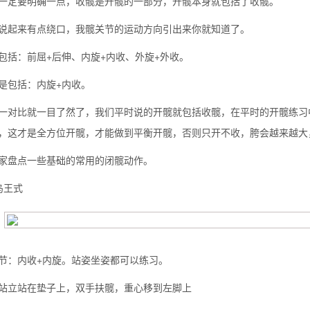
一定要明确一点，收髋是开髋的一部分，开髋本身就包括了收髋。
说起来有点绕口，我髋关节的运动方向引出来你就知道了。
包括：前屈+后伸、内旋+内收、外旋+外收。
是包括：内旋+内收。
一对比就一目了然了，我们平时说的开髋就包括收髋，在平时的开髋练习
，这才是全方位开髋，才能做到平衡开髋，否则只开不收，胯会越来越大
家盘点一些基础的常用的闭髋动作。
鸟王式
背也变薄了
节：内收+内旋。站姿坐姿都可以练习。
站立站在垫子上，双手扶髋，重心移到左脚上
同等的机会