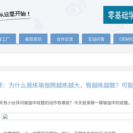
容工厂
美容资讯
合作交流
互动问答
OEM
师：为什么我练瑜伽胯越练越大，臀越练越散？可
天有小伙伴问瑜伽中收髋的动作有哪些？今天就来聊一聊瑜伽中的收髋。