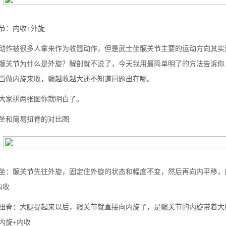
节：内收+外旋
动作被很多人拿来作为收髋动作，但是武士坐髋关节主要的运动方向其实
髋关节为什么是外旋？解剖就不说了，今天我用最简单明了的方法告诉你
当做内旋来收，髋越收越大还不知道问题出在哪。
大家拼两张图你就明白了。
坐和简易扭脊的对比图
坐：髋关节先往外旋，固定住外旋的状态和幅度不变，然后再向内平移，
内收
扭脊：大腿提起来以后，髋关节就直接向内旋了，是髋关节的内旋带着大
内旋+内收