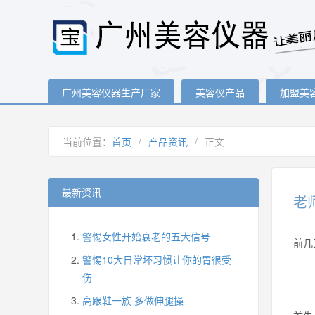
广州美容仪器生产厂家
美容仪产品
加盟美
当前位置：
首页
/
产品资讯
/
正文
最新资讯
老
警惕女性开始衰老的五大信号
前几
警惕10大日常坏习惯让你的胃很受
伤
高跟鞋一族 多做伸腿操