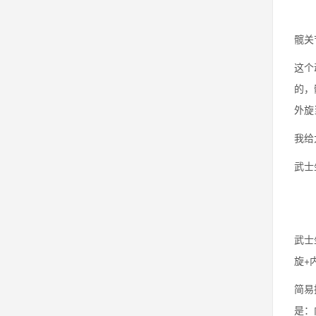
髋关
这个
的，
外旋
我给
武士
武士
旋+
简易
是：