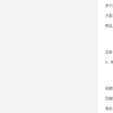
关于
大家
再这
这是
3、
前腿
后腿
我总