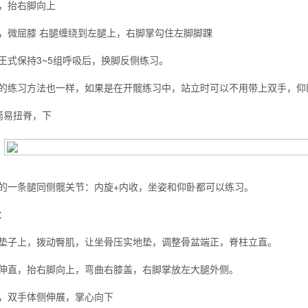
，抬右脚向上
，微屈膝 右腿缠绕到左腿上，右脚掌勾住左脚脚踝
么你练了没效果？
王式保持3~5组呼吸后，换脚反侧练习。
的练习方法也一样，如果是在开髋练习中，站立时可以不用带上双手，仰
简易扭脊，下
的一条腿同侧髋关节：内旋+内收，坐姿和仰卧都可以练习。
：
垫子上，拨动臀肌，让坐骨压实地垫，调整骨盆端正，脊柱立直。
伸直，抬右脚向上，弯曲右膝盖，右脚掌放左大腿外侧。
，双手体侧伸展，掌心向下