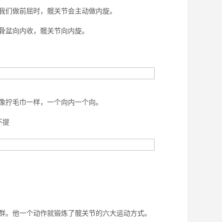
我们做前屈时，髋关节会主动做内旋。
骨盆向内收，髋关节向内旋。
像拧毛巾一样，一个向内一个向。
不提
群。他一个动作就锻炼了髋关节的六大运动方式。