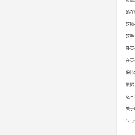
跪在
双膝
双手
卧英
在英
保持
根据
这三
关于
1、