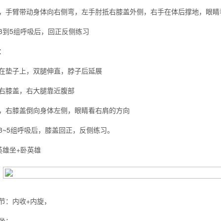
，手臂带动身体向右侧弯，左手肘抵右膝盖外侧，右手在体后撑地，眼睛
3到5组呼吸后，回正反侧练习
：
在垫子上，双腿伸直，脖子后延展
右膝盖，右大腿靠近腹部
，右膝盖倒向身体左侧，眼睛看右肩的方向
3~5组呼吸后，膝盖回正，反侧练习。
英雄坐+卧英雄
节：内收+内旋，
坐：