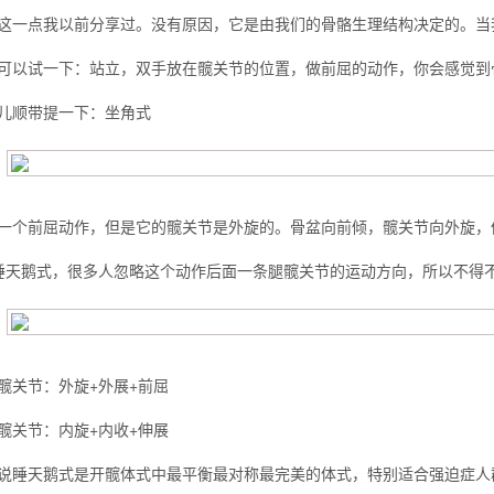
这一点我以前分享过。没有原因，它是由我们的骨骼生理结构决定的。当
可以试一下：站立，双手放在髋关节的位置，做前屈的动作，你会感觉到
儿顺带提一下：坐角式
一个前屈动作，但是它的髋关节是外旋的。骨盆向前倾，髋关节向外旋，
睡天鹅式，很多人忽略这个动作后面一条腿髋关节的运动方向，所以不得
髋关节：外旋+外展+前屈
髋关节：内旋+内收+伸展
说睡天鹅式是开髋体式中最平衡最对称最完美的体式，特别适合强迫症人