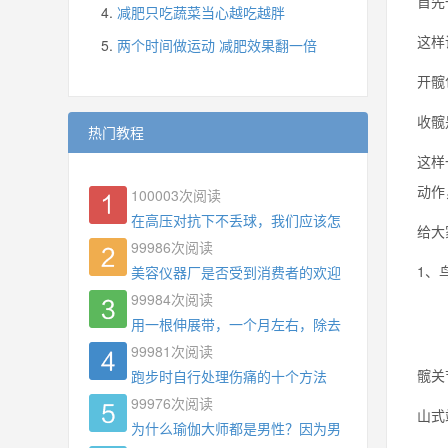
首先
减肥只吃蔬菜当心越吃越胖
这样
两个时间做运动 减肥效果翻一倍
开髋
收髋
热门教程
这样
动作
100003
次阅读
在高压对抗下不丢球，我们应该怎么练?
给大
99986
次阅读
1、
美容仪器厂是否受到消费者的欢迎
99984
次阅读
用一根伸展带，一个月左右，除去了手臂拜拜肉，
99981
次阅读
髋关
跑步时自行处理伤痛的十个方法
99976
次阅读
山式
为什么瑜伽大师都是男性？因为男权，让女性失去