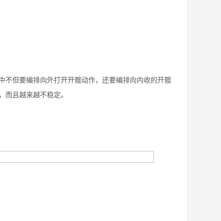
中不但要编排向外打开开髋动作，还要编排向内收的开髋
，而且越来越不稳定。