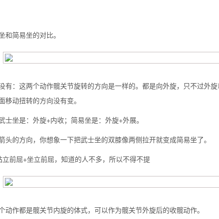
坐和简易坐的对比。
没有：这两个动作髋关节旋转的方向是一样的。都是向外旋，只不过外旋
面移动扭转的方向没有变。
武士坐是：外旋+内收；简易坐是：外旋+外展。
箭头的方向，你想象一下把武士坐的双膝像两侧拉开就变成简易坐了。
站立前屈+坐立前屈，知道的人不多，所以不得不提
个动作都是髋关节内旋的体式，可以作为髋关节外旋后的收髋动作。