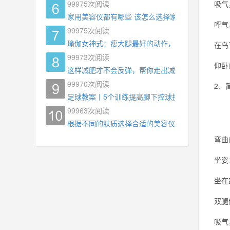
99975
次阅读
吸气
家用美容仪都有哪些 该怎么选择家用美容仪
呼气
99975
次阅读
瑜伽女神式：瘦大腿最好的动作，没有之一，为什
在鸟
99973
次阅读
仰卧
这样减肥才不会反弹，帮你走出减肥瓶颈
99970
次阅读
2、
足球教案丨5个训练提高脚下控球技术
99963
次阅读
根据不同的肤质选择合适的美容仪器
弯曲
坐姿
坐在
双腿
吸气