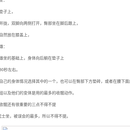
垫子上，
并拢，双脚向两侧打开，臀部坐在脚后跟上，
自然放在膝盖上，
雄：
雄坐的基础上，身体向后躺在垫子上
30秒左右。
自己的身体情况选择其中的一个，也可以在臀部下方垫砖，或者在腰下面
组以及他们的变体是用的最多的收髋动作。
收髋还有很重要的三点不得不提
武士坐，被误会的最多，所以不得不提。